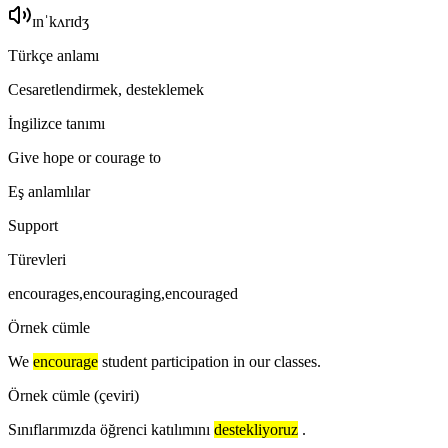
ɪnˈkʌrɪdʒ
Türkçe anlamı
Cesaretlendirmek, desteklemek
İngilizce tanımı
Give hope or courage to
Eş anlamlılar
Support
Türevleri
encourages,encouraging,encouraged
Örnek cümle
We
encourage
student participation in our classes.
Örnek cümle (çeviri)
Sınıflarımızda öğrenci katılımını
destekliyoruz
.