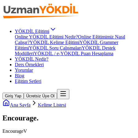
YÖKDİL Eğitimi
Online YÖKDİL Eğitimi Nedir?
Online Eğitimimiz Nasıl
Çalışır?
YÖKDİL Kelime Eğitimi
YÖKDİL Grammer
Eğitimi
YÖKDİL Soru Çalışmaları
YÖKDİL Destek
Modülleri
YÖKDİL / e-YÖKDİL Puan Hesaplama
YÖKDİL Nedir?
Ders Örnekleri
Yorumlar
Blog
Eğitim Setleri
Giriş Yap
Ücretsiz Üye Ol
Ana Sayfa
Kelime Listesi
Encourage
.
Encourage
V