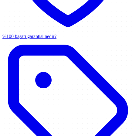
%100 başarı garantisi nedir?