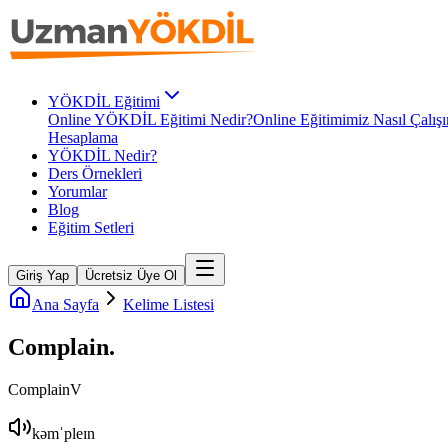
YÖKDİL Eğitimi
Online YÖKDİL Eğitimi Nedir?
Online Eğitimimiz Nasıl Çalışı
Hesaplama
YÖKDİL Nedir?
Ders Örnekleri
Yorumlar
Blog
Eğitim Setleri
Giriş Yap
Ücretsiz Üye Ol
Ana Sayfa
Kelime Listesi
Complain
.
Complain
V
kəmˈpleɪn