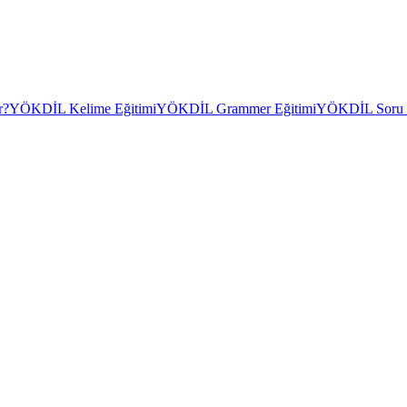
r?
YÖKDİL Kelime Eğitimi
YÖKDİL Grammer Eğitimi
YÖKDİL Soru Ç