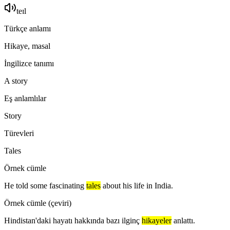
teɪl
Türkçe anlamı
Hikaye, masal
İngilizce tanımı
A story
Eş anlamlılar
Story
Türevleri
Tales
Örnek cümle
He told some fascinating
tales
about his life in India.
Örnek cümle (çeviri)
Hindistan'daki hayatı hakkında bazı ilginç
hikayeler
anlattı.