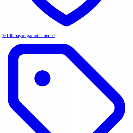
%100 başarı garantisi nedir?