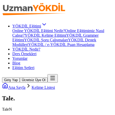
YÖKDİL Eğitimi
Online YÖKDİL Eğitimi Nedir?
Online Eğitimimiz Nasıl
Çalışır?
YÖKDİL Kelime Eğitimi
YÖKDİL Grammer
Eğitimi
YÖKDİL Soru Çalışmaları
YÖKDİL Destek
Modülleri
YÖKDİL / e-YÖKDİL Puan Hesaplama
YÖKDİL Nedir?
Ders Örnekleri
Yorumlar
Blog
Eğitim Setleri
Giriş Yap
Ücretsiz Üye Ol
Ana Sayfa
Kelime Listesi
Tale
.
Tale
N