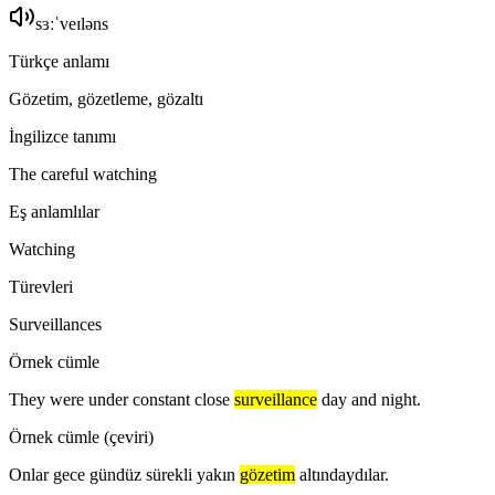
sɜːˈveɪləns
Türkçe anlamı
Gözetim, gözetleme, gözaltı
İngilizce tanımı
The careful watching
Eş anlamlılar
Watching
Türevleri
Surveillances
Örnek cümle
They were under constant close
surveillance
day and night.
Örnek cümle (çeviri)
Onlar gece gündüz sürekli yakın
gözetim
altındaydılar.