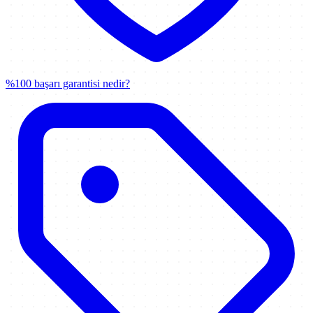
%100 başarı garantisi nedir?