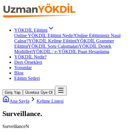
YÖKDİL Eğitimi
Online YÖKDİL Eğitimi Nedir?
Online Eğitimimiz Nasıl
Çalışır?
YÖKDİL Kelime Eğitimi
YÖKDİL Grammer
Eğitimi
YÖKDİL Soru Çalışmaları
YÖKDİL Destek
Modülleri
YÖKDİL / e-YÖKDİL Puan Hesaplama
YÖKDİL Nedir?
Ders Örnekleri
Yorumlar
Blog
Eğitim Setleri
Giriş Yap
Ücretsiz Üye Ol
Ana Sayfa
Kelime Listesi
Surveillance
.
Surveillance
N