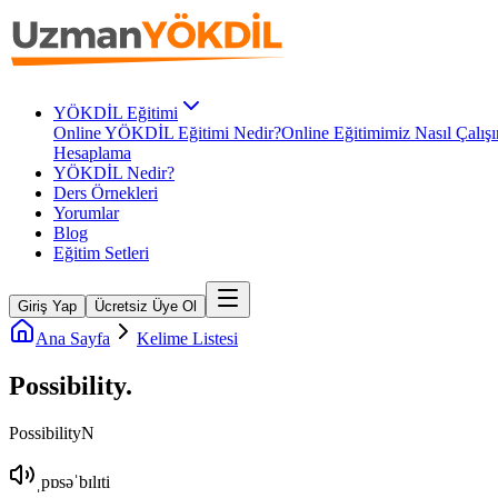
YÖKDİL Eğitimi
Online YÖKDİL Eğitimi Nedir?
Online Eğitimimiz Nasıl Çalışı
Hesaplama
YÖKDİL Nedir?
Ders Örnekleri
Yorumlar
Blog
Eğitim Setleri
Giriş Yap
Ücretsiz Üye Ol
Ana Sayfa
Kelime Listesi
Possibility
.
Possibility
N
ˌpɒsəˈbɪlɪti