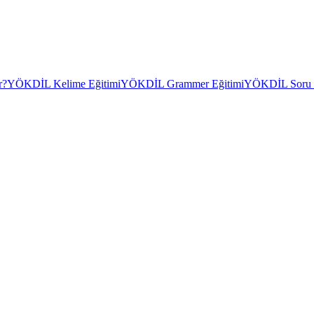
r?
YÖKDİL Kelime Eğitimi
YÖKDİL Grammer Eğitimi
YÖKDİL Soru Ç