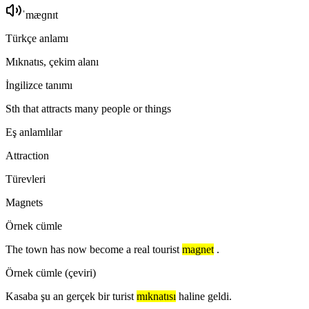
ˈmæɡnɪt
Türkçe anlamı
Mıknatıs, çekim alanı
İngilizce tanımı
Sth that attracts many people or things
Eş anlamlılar
Attraction
Türevleri
Magnets
Örnek cümle
The town has now become a real tourist
magnet
.
Örnek cümle (çeviri)
Kasaba şu an gerçek bir turist
mıknatısı
haline geldi.