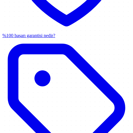
%100 başarı garantisi nedir?