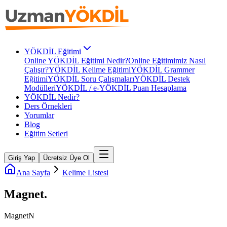
YÖKDİL Eğitimi
Online YÖKDİL Eğitimi Nedir?
Online Eğitimimiz Nasıl
Çalışır?
YÖKDİL Kelime Eğitimi
YÖKDİL Grammer
Eğitimi
YÖKDİL Soru Çalışmaları
YÖKDİL Destek
Modülleri
YÖKDİL / e-YÖKDİL Puan Hesaplama
YÖKDİL Nedir?
Ders Örnekleri
Yorumlar
Blog
Eğitim Setleri
Giriş Yap
Ücretsiz Üye Ol
Ana Sayfa
Kelime Listesi
Magnet
.
Magnet
N