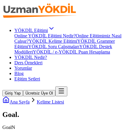
YÖKDİL Eğitimi
Online YÖKDİL Eğitimi Nedir?
Online Eğitimimiz Nasıl
Çalışır?
YÖKDİL Kelime Eğitimi
YÖKDİL Grammer
Eğitimi
YÖKDİL Soru Çalışmaları
YÖKDİL Destek
Modülleri
YÖKDİL / e-YÖKDİL Puan Hesaplama
YÖKDİL Nedir?
Ders Örnekleri
Yorumlar
Blog
Eğitim Setleri
Giriş Yap
Ücretsiz Üye Ol
Ana Sayfa
Kelime Listesi
Goal
.
Goal
N