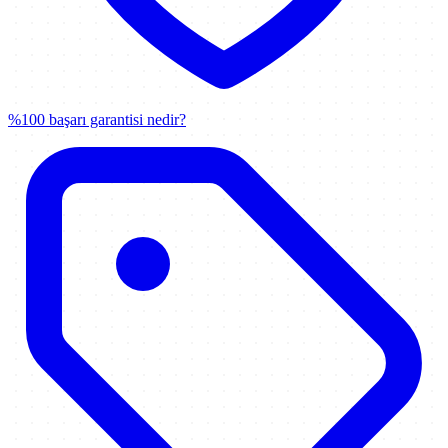
%100 başarı garantisi nedir?