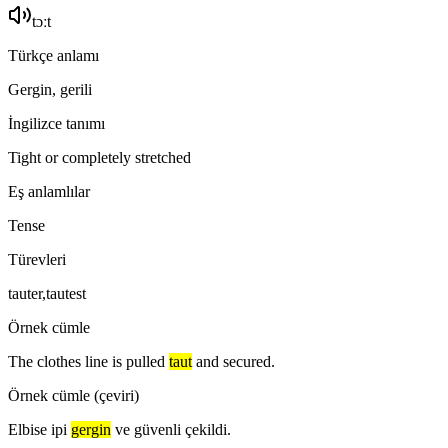
tɔːt
Türkçe anlamı
Gergin, gerili
İngilizce tanımı
Tight or completely stretched
Eş anlamlılar
Tense
Türevleri
tauter,tautest
Örnek cümle
The clothes line is pulled
taut
and secured.
Örnek cümle (çeviri)
Elbise ipi
gergin
ve güvenli çekildi.