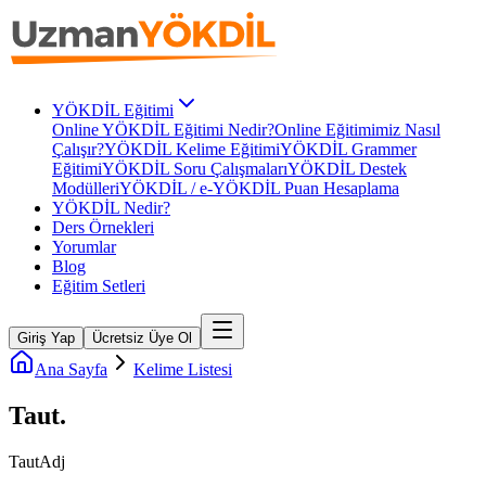
YÖKDİL Eğitimi
Online YÖKDİL Eğitimi Nedir?
Online Eğitimimiz Nasıl
Çalışır?
YÖKDİL Kelime Eğitimi
YÖKDİL Grammer
Eğitimi
YÖKDİL Soru Çalışmaları
YÖKDİL Destek
Modülleri
YÖKDİL / e-YÖKDİL Puan Hesaplama
YÖKDİL Nedir?
Ders Örnekleri
Yorumlar
Blog
Eğitim Setleri
Giriş Yap
Ücretsiz Üye Ol
Ana Sayfa
Kelime Listesi
Taut
.
Taut
Adj