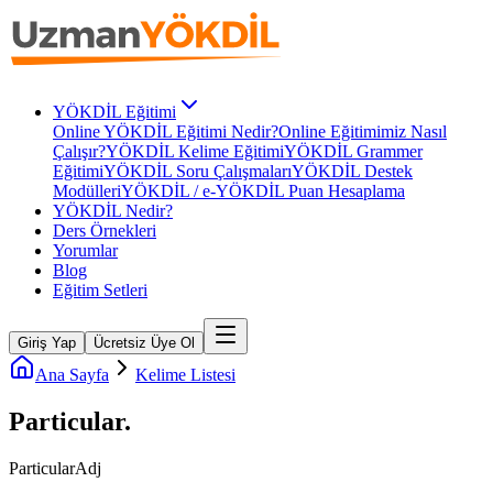
YÖKDİL Eğitimi
Online YÖKDİL Eğitimi Nedir?
Online Eğitimimiz Nasıl
Çalışır?
YÖKDİL Kelime Eğitimi
YÖKDİL Grammer
Eğitimi
YÖKDİL Soru Çalışmaları
YÖKDİL Destek
Modülleri
YÖKDİL / e-YÖKDİL Puan Hesaplama
YÖKDİL Nedir?
Ders Örnekleri
Yorumlar
Blog
Eğitim Setleri
Giriş Yap
Ücretsiz Üye Ol
Ana Sayfa
Kelime Listesi
Particular
.
Particular
Adj