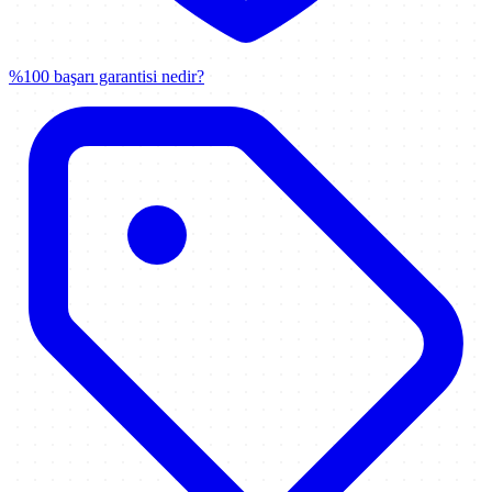
%100 başarı garantisi nedir?