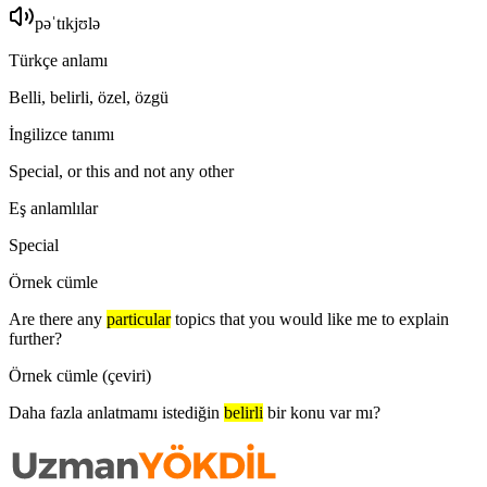
pəˈtɪkjʊlə
Türkçe anlamı
Belli, belirli, özel, özgü
İngilizce tanımı
Special, or this and not any other
Eş anlamlılar
Special
Örnek cümle
Are there any
particular
topics that you would like me to explain
further?
Örnek cümle (çeviri)
Daha fazla anlatmamı istediğin
belirli
bir konu var mı?