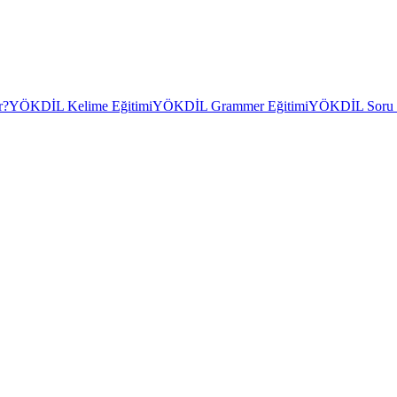
r?
YÖKDİL Kelime Eğitimi
YÖKDİL Grammer Eğitimi
YÖKDİL Soru Ç