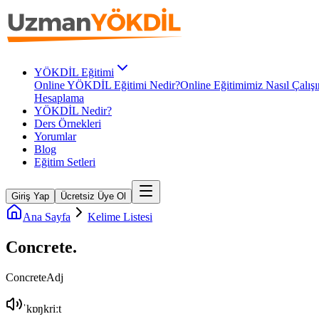
YÖKDİL Eğitimi
Online YÖKDİL Eğitimi Nedir?
Online Eğitimimiz Nasıl Çalışı
Hesaplama
YÖKDİL Nedir?
Ders Örnekleri
Yorumlar
Blog
Eğitim Setleri
Giriş Yap
Ücretsiz Üye Ol
Ana Sayfa
Kelime Listesi
Concrete
.
Concrete
Adj
ˈkɒŋkriːt