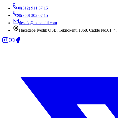
0(312) 911 37 15
0(850) 302 67 15
destek@uzmandil.com
Hacettepe İvedik OSB. Teknokenti 1368. Cadde No.61, 4