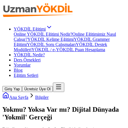
YÖKDİL Eğitimi
Online YÖKDİL Eğitimi Nedir?
Online Eğitimimiz Nasıl
Çalışır?
YÖKDİL Kelime Eğitimi
YÖKDİL Grammer
Eğitimi
YÖKDİL Soru Çalışmaları
YÖKDİL Destek
Modülleri
YÖKDİL / e-YÖKDİL Puan Hesaplama
YÖKDİL Nedir?
Ders Örnekleri
Yorumlar
Blog
Eğitim Setleri
Giriş Yap
Ücretsiz Üye Ol
Ana Sayfa
Bilgiler
Yokmu? Yoksa Var mı? Dijital Dünyada
'Yokmil' Gerçeği