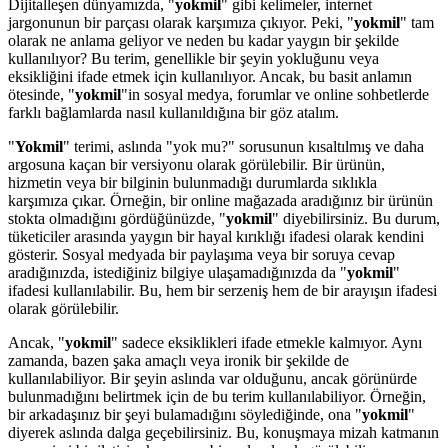
Dijitalleşen dünyamızda, "
yokmil
" gibi kelimeler, internet
jargonunun bir parçası olarak karşımıza çıkıyor. Peki, "
yokmil
" tam
olarak ne anlama geliyor ve neden bu kadar yaygın bir şekilde
kullanılıyor? Bu terim, genellikle bir şeyin yokluğunu veya
eksikliğini ifade etmek için kullanılıyor. Ancak, bu basit anlamın
ötesinde, "
yokmil
"in sosyal medya, forumlar ve online sohbetlerde
farklı bağlamlarda nasıl kullanıldığına bir göz atalım.
"
Yokmil
" terimi, aslında "yok mu?" sorusunun kısaltılmış ve daha
argosuna kaçan bir versiyonu olarak görülebilir. Bir ürünün,
hizmetin veya bir bilginin bulunmadığı durumlarda sıklıkla
karşımıza çıkar. Örneğin, bir online mağazada aradığınız bir ürünün
stokta olmadığını gördüğünüzde, "
yokmil
" diyebilirsiniz. Bu durum,
tüketiciler arasında yaygın bir hayal kırıklığı ifadesi olarak kendini
gösterir. Sosyal medyada bir paylaşıma veya bir soruya cevap
aradığınızda, istediğiniz bilgiye ulaşamadığınızda da "
yokmil
"
ifadesi kullanılabilir. Bu, hem bir serzeniş hem de bir arayışın ifadesi
olarak görülebilir.
Ancak, "
yokmil
" sadece eksiklikleri ifade etmekle kalmıyor. Aynı
zamanda, bazen şaka amaçlı veya ironik bir şekilde de
kullanılabiliyor. Bir şeyin aslında var olduğunu, ancak görünürde
bulunmadığını belirtmek için de bu terim kullanılabiliyor. Örneğin,
bir arkadaşınız bir şeyi bulamadığını söylediğinde, ona "
yokmil
"
diyerek aslında dalga geçebilirsiniz. Bu, konuşmaya mizah katmanın