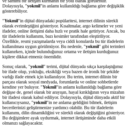
ve samimi bir iletişim kurmanın bir yolu olarak görülebilir.
Dolayısıyla, "
yokmil
"in anlamı kullanıldığı bağlama göre değişiklik
gösterebiliyor.
"
Yokmil
"in dijital dünyadaki popülaritesi, internet dilinin sürekli
olarak evrimleştiğini gösteriyor. Kısaltmalar, argo kelimeler ve yeni
ifadeler, online iletişimi daha hızlı ve pratik hale getiriyor. Ancak, bu
tür ifadelerin kullanımı, bazı kesimler tarafından eleştiriliyor.
Özellikle, resmi yazışmalarda veya ciddi konularda bu tür ifadelerin
kullanılması uygun görülmüyor. Bu nedenle, "
yokmil
" gibi terimleri
kullanırken, içinde bulunduğunuz ortama ve iletişim kurduğunuz
kişilere dikkat etmeniz önemlidir.
Sonuç olarak, "
yokmil
" terimi, dijital dünyada sıkça karşılaştığımız
bir ifade olup, yokluğu, eksikliği veya bazen de ironik bir şekilde
varlığı ifade etmek için kullanılıyor. Bu terim, internet dilinin bir
parçası olarak sosyal medyada, forumlarda ve online sohbetlerde
kendine yer buluyor. "
Yokmil
"in anlamı kullanıldığı bağlama göre
değişse de, genel olarak bir arayışın, hayal kırıklığının veya mizahın
bir ifadesi olarak kabul ediliyor. Dolayısıyla, dijital dünyada aktif bir
kullanıcıysanız, "
yokmil
"in ne anlama geldiğini bilmek, iletişim
becerilerinizi geliştirmenize yardımcı olabilir. Bu tür ifadelerin
kullanımı, dilin dinamikliğini ve sürekli olarak değiştiğini gösteriyor.
Bu değişimlere ayak uydurmak, internet iletişiminde daha etkili
olmanızı sağlayacaktır.