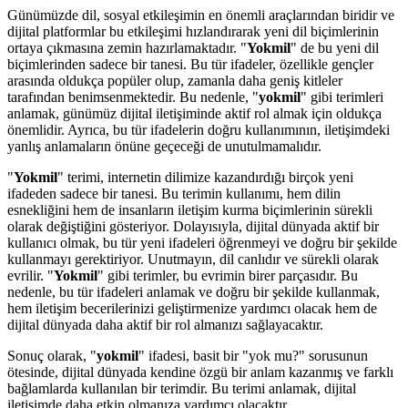
Günümüzde dil, sosyal etkileşimin en önemli araçlarından biridir ve
dijital platformlar bu etkileşimi hızlandırarak yeni dil biçimlerinin
ortaya çıkmasına zemin hazırlamaktadır. "
Yokmil
" de bu yeni dil
biçimlerinden sadece bir tanesi. Bu tür ifadeler, özellikle gençler
arasında oldukça popüler olup, zamanla daha geniş kitleler
tarafından benimsenmektedir. Bu nedenle, "
yokmil
" gibi terimleri
anlamak, günümüz dijital iletişiminde aktif rol almak için oldukça
önemlidir. Ayrıca, bu tür ifadelerin doğru kullanımının, iletişimdeki
yanlış anlamaların önüne geçeceği de unutulmamalıdır.
"
Yokmil
" terimi, internetin dilimize kazandırdığı birçok yeni
ifadeden sadece bir tanesi. Bu terimin kullanımı, hem dilin
esnekliğini hem de insanların iletişim kurma biçimlerinin sürekli
olarak değiştiğini gösteriyor. Dolayısıyla, dijital dünyada aktif bir
kullanıcı olmak, bu tür yeni ifadeleri öğrenmeyi ve doğru bir şekilde
kullanmayı gerektiriyor. Unutmayın, dil canlıdır ve sürekli olarak
evrilir. "
Yokmil
" gibi terimler, bu evrimin birer parçasıdır. Bu
nedenle, bu tür ifadeleri anlamak ve doğru bir şekilde kullanmak,
hem iletişim becerilerinizi geliştirmenize yardımcı olacak hem de
dijital dünyada daha aktif bir rol almanızı sağlayacaktır.
Sonuç olarak, "
yokmil
" ifadesi, basit bir "yok mu?" sorusunun
ötesinde, dijital dünyada kendine özgü bir anlam kazanmış ve farklı
bağlamlarda kullanılan bir terimdir. Bu terimi anlamak, dijital
iletişimde daha etkin olmanıza yardımcı olacaktır.