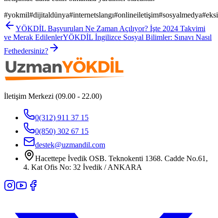
#
yokmil
#
dijitaldünya
#
internetslangı
#
onlineiletişim
#
sosyalmedya
#
eksi
YÖKDİL Başvuruları Ne Zaman Açılıyor? İşte 2024 Takvimi
ve Merak Edilenler
YÖKDİL İngilizce Sosyal Bilimler: Sınavı Nasıl
Fethedersiniz?
İletişim Merkezi (09.00 - 22.00)
0(312) 911 37 15
0(850) 302 67 15
destek@uzmandil.com
Hacettepe İvedik OSB. Teknokenti 1368. Cadde No.61,
4. Kat Ofis No: 32 İvedik / ANKARA