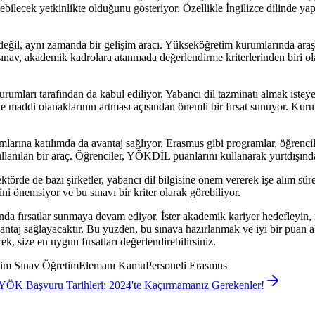
ebilecek yetkinlikte olduğunu gösteriyor. Özellikle İngilizce dilinde 
il, aynı zamanda bir gelişim aracı. Yükseköğretim kurumlarında araştı
v, akademik kadrolara atanmada değerlendirme kriterlerinden biri olarak
mları tarafından da kabul ediliyor. Yabancı dil tazminatı almak isteye
 ve maddi olanaklarının artması açısından önemli bir fırsat sunuyor. Kur
arına katılımda da avantaj sağlıyor. Erasmus gibi programlar, öğrencil
ullanılan bir araç. Öğrenciler, YÖKDİL puanlarını kullanarak yurtdışında
ktörde de bazı şirketler, yabancı dil bilgisine önem vererek işe alım sür
ini önemsiyor ve bu sınavı bir kriter olarak görebiliyor.
nda fırsatlar sunmaya devam ediyor. İster akademik kariyer hedefleyin, i
aj sağlayacaktır. Bu yüzden, bu sınava hazırlanmak ve iyi bir puan alma
, size en uygun fırsatları değerlendirebilirsiniz.
im Sınav ÖğretimElemanı KamuPersoneli Erasmus
YÖK Başvuru Tarihleri: 2024'te Kaçırmamanız Gerekenler!