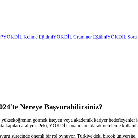
r?
YÖKDİL Kelime Eğitimi
YÖKDİL Grammer Eğitimi
YÖKDİL Soru Ç
024'te Nereye Başvurabilirsiniz?
kseköğrenim görmek isteyen veya akademik kariyer hedefleyenler için 
 da kapıları aralıyor. Peki, YÖKDİL puanı tam olarak nerelerde kullanıl
uru sürecinde önemli bir rol oynuyor. Türkiye'deki birçok üniversite,