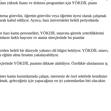
yapılan yüksek lisans ve doktora programları için YÖKDİL puanı
rma görevlisi, öğretim görevlisi veya öğretim üyesi olarak çalışmak
 kabul ediliyor. Ayrıca, bazı üniversiteler belirli periyotlarda
n bazı kamu personelleri, YÖKDİL sınavına girerek yeterliliklerini
umların farklı başvuru ve atama süreçlerinde bu puanlar
erden belirli bir düzeyde yabancı dil bilgisi bekliyor. YÖKDİL sınavı,
 eğitim alma fırsatını yakalayabiliyor.
eçlerinde YÖKDİL puanını dikkate alabiliyor. Özellikle uluslararası iş
ster kamu kurumlarında çalışın, isterseniz de özel sektörde kendinize
k, geleceğiniz için yapacağınız en iyi yatırımlardan biri olacaktır.