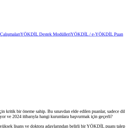
alışmaları
YÖKDİL Destek Modülleri
YÖKDİL / e-YÖKDİL Puan
kritik bir öneme sahip. Bu sınavdan elde edilen puanlar, sadece dil
ıyor ve 2024 itibarıyla hangi kurumlara başvurmak için geçerli?
 yüksek lisans ve doktora adaylarından belirli bir YÖKDİL puanı talep