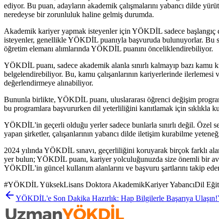
ediyor. Bu puan, adayların akademik çalışmalarını yabancı dilde yürüt
neredeyse bir zorunluluk haline gelmiş durumda.
Akademik kariyer yapmak isteyenler için YÖKDİL sadece başlangıç değ
isteyenler, genellikle YÖKDİL puanıyla başvuruda bulunuyorlar. Bu sına
öğretim elemanı alımlarında YÖKDİL puanını önceliklendirebiliyor.
YÖKDİL puanı, sadece akademik alanla sınırlı kalmayıp bazı kamu kuru
belgelendirebiliyor. Bu, kamu çalışanlarının kariyerlerinde ilerlemesi
değerlendirmeye alınabiliyor.
Bununla birlikte, YÖKDİL puanı, uluslararası öğrenci değişim programl
bu programlara başvururken dil yeterliliğini kanıtlamak için sıklıkla k
YÖKDİL'in geçerli olduğu yerler sadece bunlarla sınırlı değil. Özel se
yapan şirketler, çalışanlarının yabancı dilde iletişim kurabilme yeteneğ
2024 yılında YÖKDİL sınavı, geçerliliğini koruyarak birçok farklı ala
yer bulun; YÖKDİL puanı, kariyer yolculuğunuzda size önemli bir avant
YÖKDİL'in güncel kullanım alanlarını ve başvuru şartlarını takip ederek
#
YÖKDİL YüksekLisans Doktora AkademikKariyer YabancıDil Eğit
YÖKDİL'e Son Dakika Hazırlık: Hap Bilgilerle Başarıya Ulaşın!