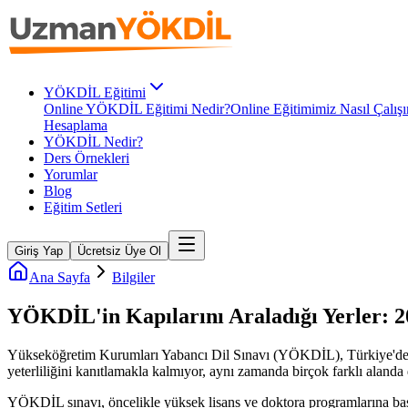
YÖKDİL Eğitimi
Online YÖKDİL Eğitimi Nedir?
Online Eğitimimiz Nasıl Çalışı
Hesaplama
YÖKDİL Nedir?
Ders Örnekleri
Yorumlar
Blog
Eğitim Setleri
Giriş Yap
Ücretsiz Üye Ol
Ana Sayfa
Bilgiler
YÖKDİL'in Kapılarını Araladığı Yerler: 2
Yükseköğretim Kurumları Yabancı Dil Sınavı (YÖKDİL), Türkiye'de yü
yeterliliğini kanıtlamakla kalmıyor, aynı zamanda birçok farklı alanda
YÖKDİL sınavı, öncelikle yüksek lisans ve doktora programlarına başv