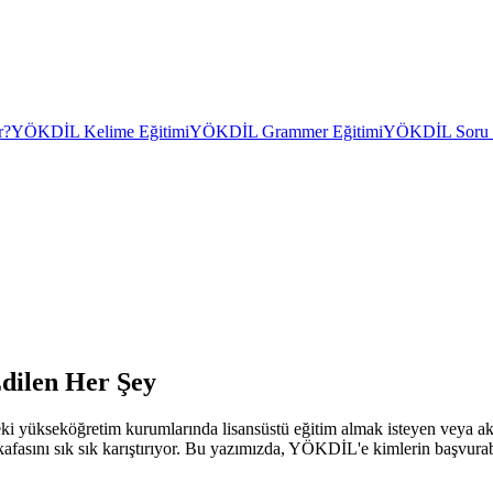
r?
YÖKDİL Kelime Eğitimi
YÖKDİL Grammer Eğitimi
YÖKDİL Soru Ç
dilen Her Şey
yükseköğretim kurumlarında lisansüstü eğitim almak isteyen veya aka
asını sık sık karıştırıyor. Bu yazımızda, YÖKDİL'e kimlerin başvurabi