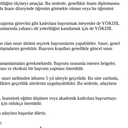
liğini ölçmeyi amaçlar. Bu nedenle, genellikle lisans diplomasına
da lisans düzeyinde öğrenim görmekte olması veya bu öğrenimi
araştırma görevlisi gibi kadrolara başvurmak isteyenler de YÖKDİL
rumlarında yabancı dil yeterliliğini kanıtlamak için de YÖKDİL
n olan sınav türünü seçerek başvurularını yapabilirler. Sınav, genel
lışmalarını gerektirir. Başvuru koşulları genellikle güncel sınav
 tamamlamaları gerekmektedir. Başvuru sırasında istenen belgeler,
ması ve eksiksiz bir başvuru yapması önemlidir.
nav tarihinden itibaren 5 yıl süreyle geçerlidir. Bu süre zarfında,
kleri geçerlilik sürelerini uygulayabilirler. Bu nedenle, adayların
n, lisansüstü eğitim düşünen veya akademik kadrolara başvurmayı
 için oldukça önemlidir.
daylara başarılar dileriz.
m