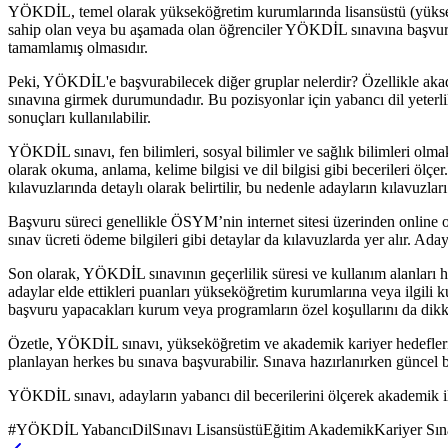
YÖKDİL, temel olarak yükseköğretim kurumlarında lisansüstü (yüksek l
sahip olan veya bu aşamada olan öğrenciler YÖKDİL sınavına başvura
tamamlamış olmasıdır.
Peki, YÖKDİL'e başvurabilecek diğer gruplar nelerdir? Özellikle akad
sınavına girmek durumundadır. Bu pozisyonlar için yabancı dil yeterl
sonuçları kullanılabilir.
YÖKDİL sınavı, fen bilimleri, sosyal bilimler ve sağlık bilimleri olmak
olarak okuma, anlama, kelime bilgisi ve dil bilgisi gibi becerileri ölçe
kılavuzlarında detaylı olarak belirtilir, bu nedenle adayların kılavuzlar
Başvuru süreci genellikle ÖSYM’nin internet sitesi üzerinden online ol
sınav ücreti ödeme bilgileri gibi detaylar da kılavuzlarda yer alır. A
Son olarak, YÖKDİL sınavının geçerlilik süresi ve kullanım alanları ha
adaylar elde ettikleri puanları yükseköğretim kurumlarına veya ilgili k
başvuru yapacakları kurum veya programların özel koşullarını da dikka
Özetle, YÖKDİL sınavı, yükseköğretim ve akademik kariyer hedefleri 
planlayan herkes bu sınava başvurabilir. Sınava hazırlanırken güncel 
YÖKDİL sınavı, adayların yabancı dil becerilerini ölçerek akademik il
#
YÖKDİL YabancıDilSınavı LisansüstüEğitim AkademikKariyer S