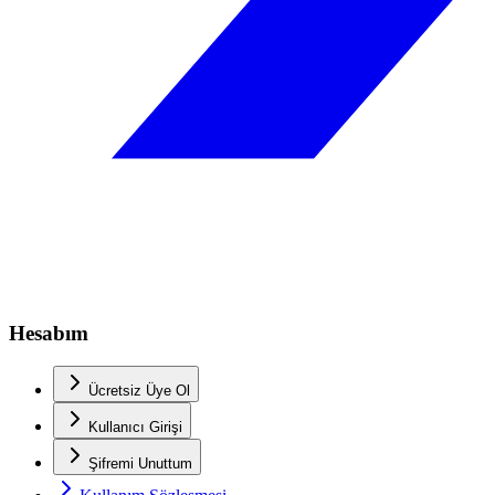
Hesabım
Ücretsiz Üye Ol
Kullanıcı Girişi
Şifremi Unuttum