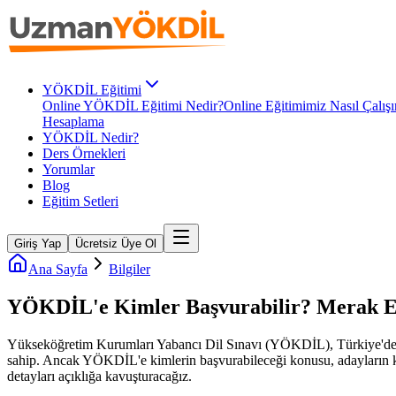
YÖKDİL Eğitimi
Online YÖKDİL Eğitimi Nedir?
Online Eğitimimiz Nasıl Çalışı
Hesaplama
YÖKDİL Nedir?
Ders Örnekleri
Yorumlar
Blog
Eğitim Setleri
Giriş Yap
Ücretsiz Üye Ol
Ana Sayfa
Bilgiler
YÖKDİL'e Kimler Başvurabilir? Merak E
Yükseköğretim Kurumları Yabancı Dil Sınavı (YÖKDİL), Türkiye'deki 
sahip. Ancak YÖKDİL'e kimlerin başvurabileceği konusu, adayların kaf
detayları açıklığa kavuşturacağız.