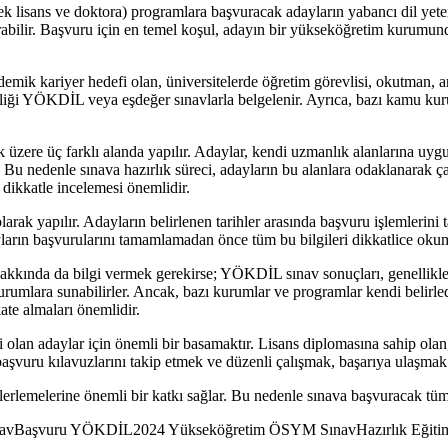
isans ve doktora) programlara başvuracak adayların yabancı dil yeterli
bilir. Başvuru için en temel koşul, adayın bir yükseköğretim kurumun
emik kariyer hedefi olan, üniversitelerde öğretim görevlisi, okutman, 
iliği YÖKDİL veya eşdeğer sınavlarla belgelenir. Ayrıca, bazı kamu ku
 üzere üç farklı alanda yapılır. Adaylar, kendi uzmanlık alanlarına uygu
r. Bu nedenle sınava hazırlık süreci, adayların bu alanlara odaklanarak ça
ı dikkatle incelemesi önemlidir.
arak yapılır. Adayların belirlenen tarihler arasında başvuru işlemlerini
dayların başvurularını tamamlamadan önce tüm bu bilgileri dikkatlice oku
kkında da bilgi vermek gerekirse; YÖKDİL sınav sonuçları, genellikle sı
urumlara sunabilirler. Ancak, bazı kurumlar ve programlar kendi belirledi
te almaları önemlidir.
olan adaylar için önemli bir basamaktır. Lisans diplomasına sahip ola
başvuru kılavuzlarını takip etmek ve düzenli çalışmak, başarıya ulaşmak
erlemelerine önemli bir katkı sağlar. Bu nedenle sınava başvuracak tüm a
ınavBaşvuru YÖKDİL2024 Yükseköğretim ÖSYM SınavHazırlık Eğiti