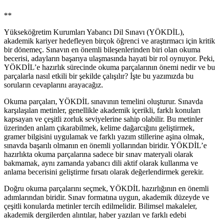
**
Yükseköğretim Kurumları Yabancı Dil Sınavı (YÖKDİL),
akademik kariyer hedefleyen birçok öğrenci ve araştırmacı için kritik
bir dönemeç. Sınavın en önemli bileşenlerinden biri olan okuma
becerisi, adayların başarıya ulaşmasında hayati bir rol oynuyor. Peki,
YÖKDİL’e hazırlık sürecinde okuma parçalarının önemi nedir ve bu
parçalarla nasıl etkili bir şekilde çalışılır? İşte bu yazımızda bu
soruların cevaplarını arayacağız.
Okuma parçaları, YÖKDİL sınavının temelini oluşturur. Sınavda
karşılaşılan metinler, genellikle akademik içerikli, farklı konuları
kapsayan ve çeşitli zorluk seviyelerine sahip olabilir. Bu metinler
üzerinden anlam çıkarabilmek, kelime dağarcığını geliştirmek,
gramer bilgisini uygulamak ve farklı yazım stillerine aşina olmak,
sınavda başarılı olmanın en önemli yollarından biridir. YÖKDİL’e
hazırlıkta okuma parçalarına sadece bir sınav materyali olarak
bakmamak, aynı zamanda yabancı dili aktif olarak kullanma ve
anlama becerisini geliştirme fırsatı olarak değerlendirmek gerekir.
Doğru okuma parçalarını seçmek, YÖKDİL hazırlığının en önemli
adımlarından biridir. Sınav formatına uygun, akademik düzeyde ve
çeşitli konularda metinler tercih edilmelidir. Bilimsel makaleler,
akademik dergilerden alıntılar, haber yazıları ve farklı edebi