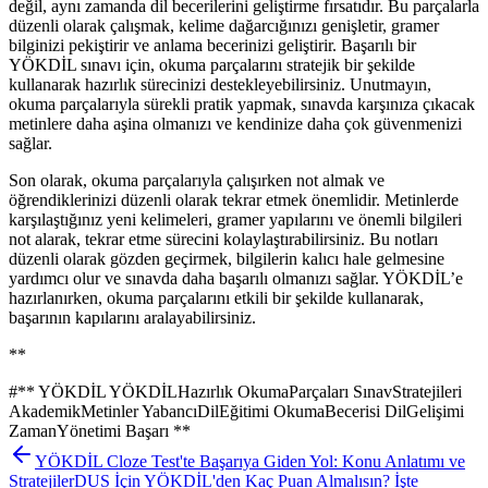
değil, aynı zamanda dil becerilerini geliştirme fırsatıdır. Bu parçalarla
düzenli olarak çalışmak, kelime dağarcığınızı genişletir, gramer
bilginizi pekiştirir ve anlama becerinizi geliştirir. Başarılı bir
YÖKDİL sınavı için, okuma parçalarını stratejik bir şekilde
kullanarak hazırlık sürecinizi destekleyebilirsiniz. Unutmayın,
okuma parçalarıyla sürekli pratik yapmak, sınavda karşınıza çıkacak
metinlere daha aşina olmanızı ve kendinize daha çok güvenmenizi
sağlar.
Son olarak, okuma parçalarıyla çalışırken not almak ve
öğrendiklerinizi düzenli olarak tekrar etmek önemlidir. Metinlerde
karşılaştığınız yeni kelimeleri, gramer yapılarını ve önemli bilgileri
not alarak, tekrar etme sürecini kolaylaştırabilirsiniz. Bu notları
düzenli olarak gözden geçirmek, bilgilerin kalıcı hale gelmesine
yardımcı olur ve sınavda daha başarılı olmanızı sağlar. YÖKDİL’e
hazırlanırken, okuma parçalarını etkili bir şekilde kullanarak,
başarının kapılarını aralayabilirsiniz.
**
#
** YÖKDİL YÖKDİLHazırlık OkumaParçaları SınavStratejileri
AkademikMetinler YabancıDilEğitimi OkumaBecerisi DilGelişimi
ZamanYönetimi Başarı **
YÖKDİL Cloze Test'te Başarıya Giden Yol: Konu Anlatımı ve
Stratejiler
DUS İçin YÖKDİL'den Kaç Puan Almalısın? İşte