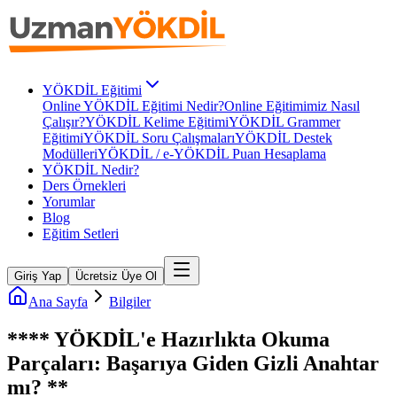
YÖKDİL Eğitimi
Online YÖKDİL Eğitimi Nedir?
Online Eğitimimiz Nasıl
Çalışır?
YÖKDİL Kelime Eğitimi
YÖKDİL Grammer
Eğitimi
YÖKDİL Soru Çalışmaları
YÖKDİL Destek
Modülleri
YÖKDİL / e-YÖKDİL Puan Hesaplama
YÖKDİL Nedir?
Ders Örnekleri
Yorumlar
Blog
Eğitim Setleri
Giriş Yap
Ücretsiz Üye Ol
Ana Sayfa
Bilgiler
**** YÖKDİL'e Hazırlıkta Okuma
Parçaları: Başarıya Giden Gizli Anahtar
mı? **