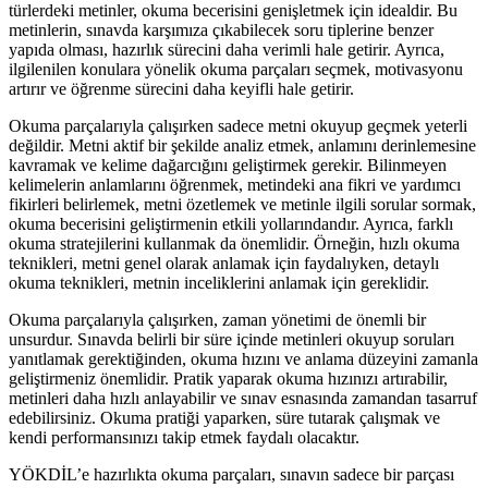
türlerdeki metinler, okuma becerisini genişletmek için idealdir. Bu
metinlerin, sınavda karşımıza çıkabilecek soru tiplerine benzer
yapıda olması, hazırlık sürecini daha verimli hale getirir. Ayrıca,
ilgilenilen konulara yönelik okuma parçaları seçmek, motivasyonu
artırır ve öğrenme sürecini daha keyifli hale getirir.
Okuma parçalarıyla çalışırken sadece metni okuyup geçmek yeterli
değildir. Metni aktif bir şekilde analiz etmek, anlamını derinlemesine
kavramak ve kelime dağarcığını geliştirmek gerekir. Bilinmeyen
kelimelerin anlamlarını öğrenmek, metindeki ana fikri ve yardımcı
fikirleri belirlemek, metni özetlemek ve metinle ilgili sorular sormak,
okuma becerisini geliştirmenin etkili yollarındandır. Ayrıca, farklı
okuma stratejilerini kullanmak da önemlidir. Örneğin, hızlı okuma
teknikleri, metni genel olarak anlamak için faydalıyken, detaylı
okuma teknikleri, metnin inceliklerini anlamak için gereklidir.
Okuma parçalarıyla çalışırken, zaman yönetimi de önemli bir
unsurdur. Sınavda belirli bir süre içinde metinleri okuyup soruları
yanıtlamak gerektiğinden, okuma hızını ve anlama düzeyini zamanla
geliştirmeniz önemlidir. Pratik yaparak okuma hızınızı artırabilir,
metinleri daha hızlı anlayabilir ve sınav esnasında zamandan tasarruf
edebilirsiniz. Okuma pratiği yaparken, süre tutarak çalışmak ve
kendi performansınızı takip etmek faydalı olacaktır.
YÖKDİL’e hazırlıkta okuma parçaları, sınavın sadece bir parçası