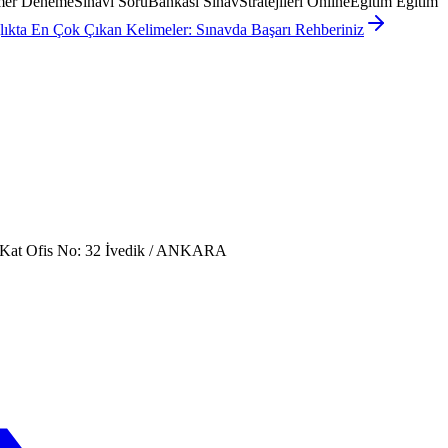
 DenemeSınavı SoruBankası SınavStratejileri OnlineEğitim Eğitim
kta En Çok Çıkan Kelimeler: Sınavda Başarı Rehberiniz
. Kat Ofis No: 32 İvedik / ANKARA