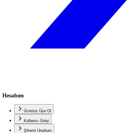
Hesabım
Ücretsiz Üye Ol
Kullanıcı Girişi
Şifremi Unuttum