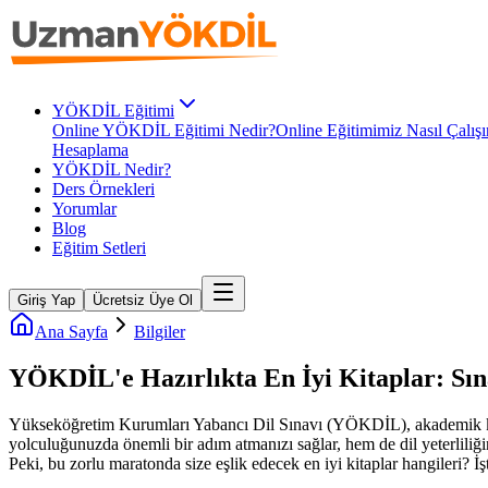
YÖKDİL Eğitimi
Online YÖKDİL Eğitimi Nedir?
Online Eğitimimiz Nasıl Çalışı
Hesaplama
YÖKDİL Nedir?
Ders Örnekleri
Yorumlar
Blog
Eğitim Setleri
Giriş Yap
Ücretsiz Üye Ol
Ana Sayfa
Bilgiler
YÖKDİL'e Hazırlıkta En İyi Kitaplar: Sın
Yükseköğretim Kurumları Yabancı Dil Sınavı (YÖKDİL), akademik kari
yolculuğunuzda önemli bir adım atmanızı sağlar, hem de dil yeterlili
Peki, bu zorlu maratonda size eşlik edecek en iyi kitaplar hangileri? 