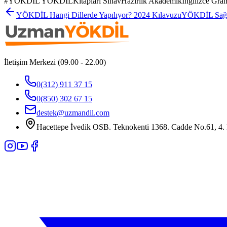
#
YÖKDİL YÖKDİLKitapları SınavHazırlık Akademikİngilizce Gramer
YÖKDİL Hangi Dillerde Yapılıyor? 2024 Kılavuzu
YÖKDİL Sağlı
İletişim Merkezi (09.00 - 22.00)
0(312) 911 37 15
0(850) 302 67 15
destek@uzmandil.com
Hacettepe İvedik OSB. Teknokenti 1368. Cadde No.61, 4