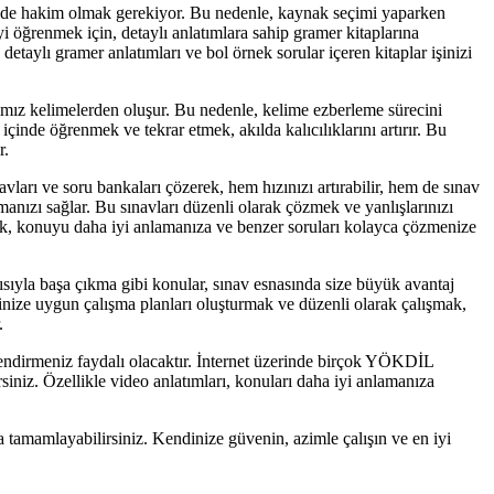
rine de hakim olmak gerekiyor. Bu nedenle, kaynak seçimi yaparken
i öğrenmek için, detaylı anlatımlara sahip gramer kitaplarına
detaylı gramer anlatımları ve bol örnek sorular içeren kitaplar işinizi
mız kelimelerden oluşur. Bu nedenle, kelime ezberleme sürecini
çinde öğrenmek ve tekrar etmek, akılda kalıcılıklarını artırır. Bu
r.
vları ve soru bankaları çözerek, hem hızınızı artırabilir, hem de sınav
anızı sağlar. Bu sınavları düzenli olarak çözmek ve yanlışlarınızı
ak, konuyu daha iyi anlamanıza ve benzer soruları kolayca çözmenize
sıyla başa çıkma gibi konular, sınav esnasında size büyük avantaj
dinize uygun çalışma planları oluşturmak ve düzenli olarak çalışmak,
.
lendirmeniz faydalı olacaktır. İnternet üzerinde birçok YÖKDİL
siniz. Özellikle video anlatımları, konuları daha iyi anlamanıza
 tamamlayabilirsiniz. Kendinize güvenin, azimle çalışın ve en iyi