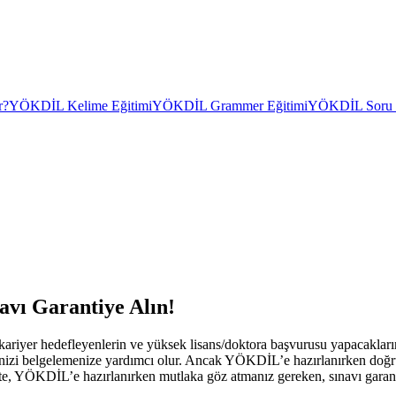
r?
YÖKDİL Kelime Eğitimi
YÖKDİL Grammer Eğitimi
YÖKDİL Soru Ç
avı Garantiye Alın!
yer hedefleyenlerin ve yüksek lisans/doktora başvurusu yapacakların
ğinizi belgelemenize yardımcı olur. Ancak YÖKDİL’e hazırlanırken doğru
İşte, YÖKDİL’e hazırlanırken mutlaka göz atmanız gereken, sınavı garant