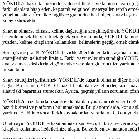
YÖKDİL’e hazırlık sürecinde, sadece dilbilgisi ve kelime dağarcığı gel
farklı alanlara hitap eden, kapsamlı ve güncel materyalleri tercih etm
yönelmelisiniz. Özellikle İngilizce gramerine hâkimiyet, sınav başarısın
kolaylaştıracaktır.
Sınavın olmazsa olmazı, kelime dağarcığını zenginleştirmek. YÖKDİL’
sistemli bir şekilde yürütmek gerekiyor. Bu konuda, YÖKDİL kelime kitap
yüzden, kelime kitaplarını kullanırken, kelimelerin geçtiği örnek cüml
Soru çözme pratiği, YÖKDİL hazırlık sürecinin en kritik aşamalarından b
stratejilerinizi geliştirebilirsiniz. Farklı yayınevlerinin sunduğu YÖ
analiz etmek, eksiklerinizi görmenize ve onları gidermenize yardımcı
imkan tanır.
Sınav stratejileri geliştirmek, YÖKDİL’de başarılı olmanın diğer bir 
sağlar. Bu konuda, YÖKDİL hazırlık kitapları ve rehberler, size sınav 
sınavdaki başarınızı artıracaktır. Ayrıca, geçmiş yılların sorularını çö
YÖKDİL'e hazırlanırken sadece kitaplardan yararlanmak yeterli değild
hazırlık sitesi ve platformu bulunmaktadır. Bu platformlarda, konu anla
yardımcı olabilir. Ayrıca, farklı kaynaklardan yararlanmak, konuyu dah
Unutmayın, YÖKDİL’e hazırlanmak uzun ve zorlu bir süreç. Ancak, doğru
kitapları kullanarak hedeflerinize ulaşın. Bu zorlu sınav maratonunda b