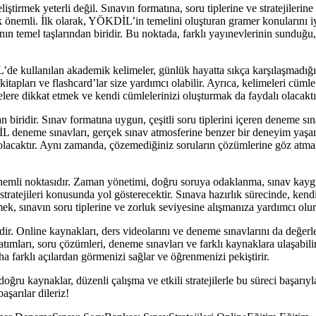
iştirmek yeterli değil. Sınavın formatına, soru tiplerine ve stratejile
ek önemli. İlk olarak, YÖKDİL’in temelini oluşturan gramer konularını iy
ın temel taşlarından biridir. Bu noktada, farklı yayınevlerinin sunduğu, 
de kullanılan akademik kelimeler, günlük hayatta sıkça karşılaşmadığı
ları ve flashcard’lar size yardımcı olabilir. Ayrıca, kelimeleri cümle i
elere dikkat etmek ve kendi cümlelerinizi oluşturmak da faydalı olacaktı
iridir. Sınav formatına uygun, çeşitli soru tiplerini içeren deneme sına
KDİL deneme sınavları, gerçek sınav atmosferine benzer bir deneyim yaşam
 olacaktır. Aynı zamanda, çözemediğiniz soruların çözümlerine göz atm
önemli noktasıdır. Zaman yönetimi, doğru soruya odaklanma, sınav kaygı
stratejileri konusunda yol gösterecektir. Sınava hazırlık sürecinde, ken
zmek, sınavın soru tiplerine ve zorluk seviyesine alışmanıza yardımcı olur
ir. Online kaynakları, ders videolarını ve deneme sınavlarını da değer
tımları, soru çözümleri, deneme sınavları ve farklı kaynaklara ulaşabilir
a farklı açılardan görmenizi sağlar ve öğrenmenizi pekiştirir.
 kaynaklar, düzenli çalışma ve etkili stratejilerle bu süreci başarıyla
aşarılar dileriz!