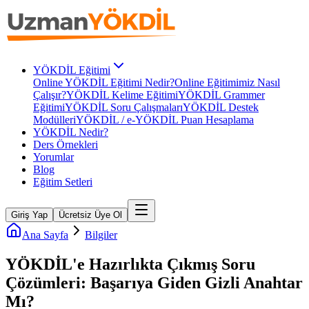
YÖKDİL Eğitimi
Online YÖKDİL Eğitimi Nedir?
Online Eğitimimiz Nasıl
Çalışır?
YÖKDİL Kelime Eğitimi
YÖKDİL Grammer
Eğitimi
YÖKDİL Soru Çalışmaları
YÖKDİL Destek
Modülleri
YÖKDİL / e-YÖKDİL Puan Hesaplama
YÖKDİL Nedir?
Ders Örnekleri
Yorumlar
Blog
Eğitim Setleri
Giriş Yap
Ücretsiz Üye Ol
Ana Sayfa
Bilgiler
YÖKDİL'e Hazırlıkta Çıkmış Soru
Çözümleri: Başarıya Giden Gizli Anahtar
Mı?