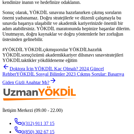
kendinize inanın ve hedefinize odaklanın.
Sonuç olarak, YÖKDİL sınavına hazırlanırken çıkmış soruların
önemi yadsınamaz. Doğru stratejilerle ve düzenli çalışmayla bu
sınavda başarıya ulaşabilir ve akademik kariyerinizde önemli bir
adım atabilirsiniz. YÖKDİL maratonunda hepinize başarılar dilerim.
Unutmayın, doğru kaynaklar ve doğru yöntemlerle her zorluğun
üstesinden gelinebilir.
#
YÖKDİL YÖKDİLçıkmışsorular YÖKDİLhazırlık
YÖKDİLsoruçözümü akademikkariyer dilsınavı sınavstratejileri
YÖKDİLtaktikler yökdildeneme eğitim
Doktora İçin YÖKDİL Kaç Olmalı? 2024 Güncel
Rehber
YÖKDİL Sosyal Bilimler 2023 Çıkmış Sorular: Başarıya
Giden Gizli Anahtar Mı?
İletişim Merkezi (09.00 - 22.00)
0(312) 911 37 15
0(850) 302 67 15