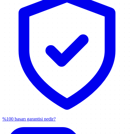
%100 başarı garantisi nedir?