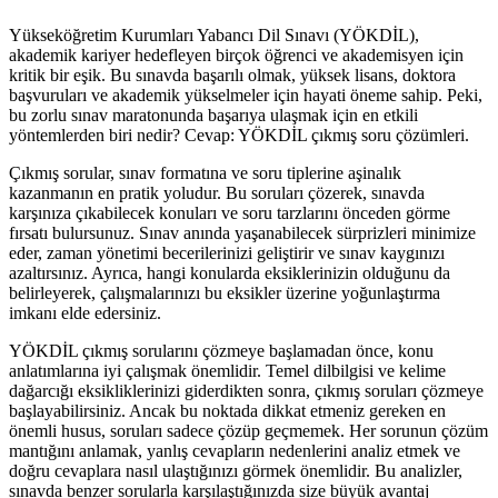
Yükseköğretim Kurumları Yabancı Dil Sınavı (YÖKDİL),
akademik kariyer hedefleyen birçok öğrenci ve akademisyen için
kritik bir eşik. Bu sınavda başarılı olmak, yüksek lisans, doktora
başvuruları ve akademik yükselmeler için hayati öneme sahip. Peki,
bu zorlu sınav maratonunda başarıya ulaşmak için en etkili
yöntemlerden biri nedir? Cevap: YÖKDİL çıkmış soru çözümleri.
Çıkmış sorular, sınav formatına ve soru tiplerine aşinalık
kazanmanın en pratik yoludur. Bu soruları çözerek, sınavda
karşınıza çıkabilecek konuları ve soru tarzlarını önceden görme
fırsatı bulursunuz. Sınav anında yaşanabilecek sürprizleri minimize
eder, zaman yönetimi becerilerinizi geliştirir ve sınav kaygınızı
azaltırsınız. Ayrıca, hangi konularda eksiklerinizin olduğunu da
belirleyerek, çalışmalarınızı bu eksikler üzerine yoğunlaştırma
imkanı elde edersiniz.
YÖKDİL çıkmış sorularını çözmeye başlamadan önce, konu
anlatımlarına iyi çalışmak önemlidir. Temel dilbilgisi ve kelime
dağarcığı eksikliklerinizi giderdikten sonra, çıkmış soruları çözmeye
başlayabilirsiniz. Ancak bu noktada dikkat etmeniz gereken en
önemli husus, soruları sadece çözüp geçmemek. Her sorunun çözüm
mantığını anlamak, yanlış cevapların nedenlerini analiz etmek ve
doğru cevaplara nasıl ulaştığınızı görmek önemlidir. Bu analizler,
sınavda benzer sorularla karşılaştığınızda size büyük avantaj