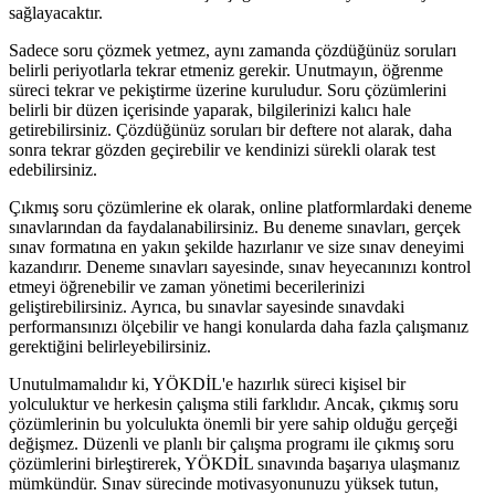
sağlayacaktır.
Sadece soru çözmek yetmez, aynı zamanda çözdüğünüz soruları
belirli periyotlarla tekrar etmeniz gerekir. Unutmayın, öğrenme
süreci tekrar ve pekiştirme üzerine kuruludur. Soru çözümlerini
belirli bir düzen içerisinde yaparak, bilgilerinizi kalıcı hale
getirebilirsiniz. Çözdüğünüz soruları bir deftere not alarak, daha
sonra tekrar gözden geçirebilir ve kendinizi sürekli olarak test
edebilirsiniz.
Çıkmış soru çözümlerine ek olarak, online platformlardaki deneme
sınavlarından da faydalanabilirsiniz. Bu deneme sınavları, gerçek
sınav formatına en yakın şekilde hazırlanır ve size sınav deneyimi
kazandırır. Deneme sınavları sayesinde, sınav heyecanınızı kontrol
etmeyi öğrenebilir ve zaman yönetimi becerilerinizi
geliştirebilirsiniz. Ayrıca, bu sınavlar sayesinde sınavdaki
performansınızı ölçebilir ve hangi konularda daha fazla çalışmanız
gerektiğini belirleyebilirsiniz.
Unutulmamalıdır ki, YÖKDİL'e hazırlık süreci kişisel bir
yolculuktur ve herkesin çalışma stili farklıdır. Ancak, çıkmış soru
çözümlerinin bu yolculukta önemli bir yere sahip olduğu gerçeği
değişmez. Düzenli ve planlı bir çalışma programı ile çıkmış soru
çözümlerini birleştirerek, YÖKDİL sınavında başarıya ulaşmanız
mümkündür. Sınav sürecinde motivasyonunuzu yüksek tutun,