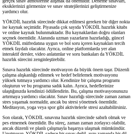
gerçek sınav atmosferine alışmak da önemlidir. Deneme sınavları,
eksiklerinizi görmenize ve sınav stratejilerinizi geliştirmenize
yardımcı olur.
YÖKDİL hazırlık sürecinde dikkat edilmesi gereken bir diğer nokta
ise kaynak seçimidir. Piyasada çok sayıda YÖKDİL hazırlık kitabı
ve online kaynak bulunmaktadır. Bu kaynaklardan doğru olanları
seçmek önemlidir. Alanında uzman yazarların hazırladığı, güncel
YÖKDİL müfredatına uygun ve bol soru içeren kaynakları tercih
etmek faydalı olacaktır. Ayrıca, online platformlarda yer alan
interaktif dersler, video anlatımlar ve soru bankaları da YÖKDİL
hazırlık sürecini zenginleştirebilir.
Sınava hazırlık sürecinde motivasyon da büyük önem taşır. Düzenli
çalışma alışkanlığı edinmek ve hedef belirlemek motivasyonu
yüksek tutmaya yardımcı olur. Kendinize bir çalışma programı
oluşturun ve bu programa sadık kalın. Ayrıca, hedeflerinize
ulaştığınızda kendinizi ödüllendirin. Bu, çalışma motivasyonunuzu
artırmaya yardımcı olacaktır. Sınav hazırlığı sürecinde zaman zaman
stres yaşamak normaldir, ancak bu stresi yönetmek önemlidir.
Meditasyon, yoga veya spor gibi aktivitelerle stresi azaltabilirsiniz.
Son olarak, YÖKDİL sınavına hazırlık sürecinde sabırlı olmak ve
pes etmemek önemlidir. Bu süreç, zaman zaman zorlayıcı olabilir,
ancak düzenli ve planlı çalışmayla başarıya ulaşmak mümkündür.
Unutmayın, YÖKDİL sadece bir sınav değil, aynı zamanda bir dil