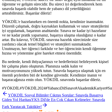
öğrenme ve gelişim sürecidir. Bu süreci iyi değerlendirerek hem
sınavda başarılı olabilir hem de yabancı dil yeterliliğinizi
artırabilirsiniz. Başarılar dileriz!
YÖKDİL'e hazırlanırken en önemli nokta, kendinize inanmaktır.
Düzenli çalışmak, doğru kaynakları kullanmak ve sınav stratejilerini
iyi uygulamak, başarının anahtarıdır. Sınava ne kadar iyi hazırlanır
ve ne kadar pratik yaparsanız, başarıya ulaşma olasılığınız o kadar
artar. Bu kılavuz, YÖKDİL sınavına hazırlık sürecinizde size
yardımcı olacak temel bilgileri ve stratejileri sunmaktadır.
Unutmayın, her öğrenci farklıdır ve her öğrencinin kendi öğrenme
hızına ve yöntemine göre hareket etmesi önemlidir.
Bu nedenle, kendi ihtiyaçlarınızı ve hedeflerinizi belirleyerek kişisel
bir çalışma planı oluşturun. Planınıza sadık kalın ve
motivasyonunuzu yüksek tutun. Sınavda başarıya ulaşmak için en
önemli şeylerden biri de kendine güvendir. Kendinize inanın ve
başaracağınıza emin olun. YÖKDİL sınavında başarılar dileriz.
#
YÖKDİL
#
YÖKDİL2024
#
YabancıDilSınavı
#
AkademikKariyer
#
Sı
YÖKDİL Sosyal Bilimler Çıkmış Sorular: Sınavda Başarıya
Giden Yol Haritası
YKS Dil'de En Çok Çıkan Kelimeler: Sınavda
Fark Yaratacak Taktikler!