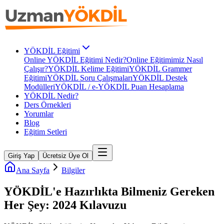
YÖKDİL Eğitimi
Online YÖKDİL Eğitimi Nedir?
Online Eğitimimiz Nasıl
Çalışır?
YÖKDİL Kelime Eğitimi
YÖKDİL Grammer
Eğitimi
YÖKDİL Soru Çalışmaları
YÖKDİL Destek
Modülleri
YÖKDİL / e-YÖKDİL Puan Hesaplama
YÖKDİL Nedir?
Ders Örnekleri
Yorumlar
Blog
Eğitim Setleri
Giriş Yap
Ücretsiz Üye Ol
Ana Sayfa
Bilgiler
YÖKDİL'e Hazırlıkta Bilmeniz Gereken
Her Şey: 2024 Kılavuzu