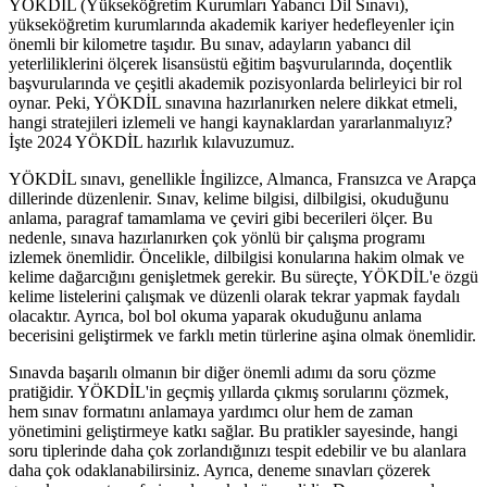
YÖKDİL (Yükseköğretim Kurumları Yabancı Dil Sınavı),
yükseköğretim kurumlarında akademik kariyer hedefleyenler için
önemli bir kilometre taşıdır. Bu sınav, adayların yabancı dil
yeterliliklerini ölçerek lisansüstü eğitim başvurularında, doçentlik
başvurularında ve çeşitli akademik pozisyonlarda belirleyici bir rol
oynar. Peki, YÖKDİL sınavına hazırlanırken nelere dikkat etmeli,
hangi stratejileri izlemeli ve hangi kaynaklardan yararlanmalıyız?
İşte 2024 YÖKDİL hazırlık kılavuzumuz.
YÖKDİL sınavı, genellikle İngilizce, Almanca, Fransızca ve Arapça
dillerinde düzenlenir. Sınav, kelime bilgisi, dilbilgisi, okuduğunu
anlama, paragraf tamamlama ve çeviri gibi becerileri ölçer. Bu
nedenle, sınava hazırlanırken çok yönlü bir çalışma programı
izlemek önemlidir. Öncelikle, dilbilgisi konularına hakim olmak ve
kelime dağarcığını genişletmek gerekir. Bu süreçte, YÖKDİL'e özgü
kelime listelerini çalışmak ve düzenli olarak tekrar yapmak faydalı
olacaktır. Ayrıca, bol bol okuma yaparak okuduğunu anlama
becerisini geliştirmek ve farklı metin türlerine aşina olmak önemlidir.
Sınavda başarılı olmanın bir diğer önemli adımı da soru çözme
pratiğidir. YÖKDİL'in geçmiş yıllarda çıkmış sorularını çözmek,
hem sınav formatını anlamaya yardımcı olur hem de zaman
yönetimini geliştirmeye katkı sağlar. Bu pratikler sayesinde, hangi
soru tiplerinde daha çok zorlandığınızı tespit edebilir ve bu alanlara
daha çok odaklanabilirsiniz. Ayrıca, deneme sınavları çözerek