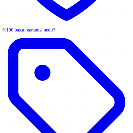
%100 başarı garantisi nedir?