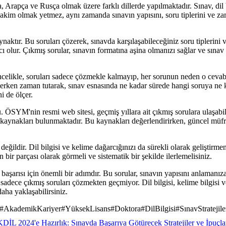
apça ve Rusça olmak üzere farklı dillerde yapılmaktadır. Sınav, dil bil
e hakim olmak yetmez, aynı zamanda sınavın yapısını, soru tiplerini ve
ktır. Bu soruları çözerek, sınavda karşılaşabileceğiniz soru tiplerini 
cı olur. Çıkmış sorular, sınavın formatına aşina olmanızı sağlar ve sınav
celikle, soruları sadece çözmekle kalmayıp, her sorunun neden o cevaba
çözerken zaman tutarak, sınav esnasında ne kadar sürede hangi soruya n
 de ölçer.
SYM'nin resmi web sitesi, geçmiş yıllara ait çıkmış sorulara ulaşabilec
 kaynakları bulunmaktadır. Bu kaynakları değerlendirirken, güncel müf
ğildir. Dil bilgisi ve kelime dağarcığınızı da sürekli olarak geliştirm
n bir parçası olarak görmeli ve sistematik bir şekilde ilerlemelisiniz.
şarısı için önemli bir adımdır. Bu sorular, sınavın yapısını anlamanıza
, sadece çıkmış soruları çözmekten geçmiyor. Dil bilgisi, kelime bilgis
aha yaklaşabilirsiniz.
#
AkademikKariyer
#
YüksekLisans
#
Doktora
#
DilBilgisi
#
SınavStratejile
İL 2024'e Hazırlık: Sınavda Başarıya Götürecek Stratejiler ve İpuçla