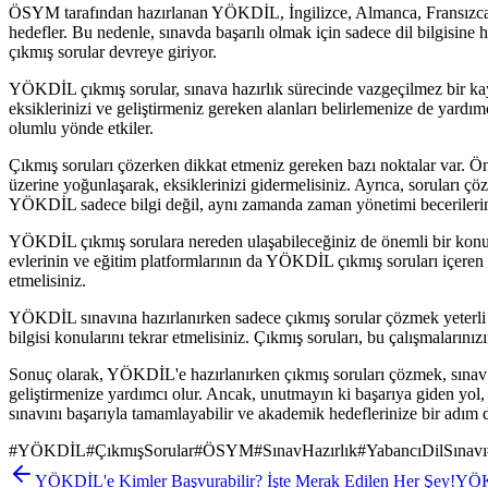
ÖSYM tarafından hazırlanan YÖKDİL, İngilizce, Almanca, Fransızca, Ar
hedefler. Bu nedenle, sınavda başarılı olmak için sadece dil bilgisin
çıkmış sorular devreye giriyor.
YÖKDİL çıkmış sorular, sınava hazırlık sürecinde vazgeçilmez bir kayna
eksiklerinizi ve geliştirmeniz gereken alanları belirlemenize de yardım
olumlu yönde etkiler.
Çıkmış soruları çözerken dikkat etmeniz gereken bazı noktalar var. Ön
üzerine yoğunlaşarak, eksiklerinizi gidermelisiniz. Ayrıca, soruları 
YÖKDİL sadece bilgi değil, aynı zamanda zaman yönetimi becerilerini
YÖKDİL çıkmış sorulara nereden ulaşabileceğiniz de önemli bir konu. Ö
evlerinin ve eğitim platformlarının da YÖKDİL çıkmış soruları içeren
etmelisiniz.
YÖKDİL sınavına hazırlanırken sadece çıkmış sorular çözmek yeterli de
bilgisi konularını tekrar etmelisiniz. Çıkmış soruları, bu çalışmalarınızı
Sonuç olarak, YÖKDİL'e hazırlanırken çıkmış soruları çözmek, sınav ba
geliştirmenize yardımcı olur. Ancak, unutmayın ki başarıya giden yol
sınavını başarıyla tamamlayabilir ve akademik hedeflerinize bir adım d
#
YÖKDİL
#
ÇıkmışSorular
#
ÖSYM
#
SınavHazırlık
#
YabancıDilSınavı
YÖKDİL'e Kimler Başvurabilir? İşte Merak Edilen Her Şey!
YÖKD