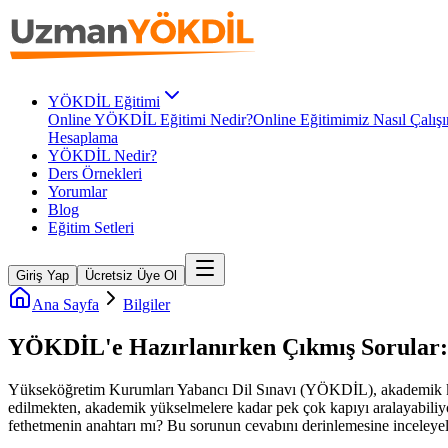
YÖKDİL Eğitimi
Online YÖKDİL Eğitimi Nedir?
Online Eğitimimiz Nasıl Çalışı
Hesaplama
YÖKDİL Nedir?
Ders Örnekleri
Yorumlar
Blog
Eğitim Setleri
Giriş Yap
Ücretsiz Üye Ol
Ana Sayfa
Bilgiler
YÖKDİL'e Hazırlanırken Çıkmış Sorular: 
Yükseköğretim Kurumları Yabancı Dil Sınavı (YÖKDİL), akademik kariy
edilmekten, akademik yükselmelere kadar pek çok kapıyı aralayabiliy
fethetmenin anahtarı mı? Bu sorunun cevabını derinlemesine inceleye