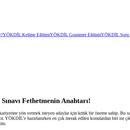
r?
YÖKDİL Kelime Eğitimi
YÖKDİL Grammer Eğitimi
YÖKDİL Soru Ç
Sınavı Fethetmenin Anahtarı!
erine yön vermek isteyen adaylar için kritik bir öneme sahip. Bu sın
or. YÖKDİL'e hazırlanırken en çok merak edilen konulardan biri ise çık
lim.