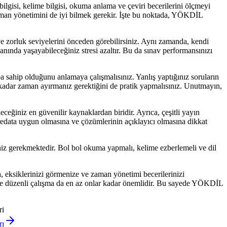
gisi, kelime bilgisi, okuma anlama ve çeviri becerilerini ölçmeyi
 zaman yönetimini de iyi bilmek gerekir. İşte bu noktada, YÖKDİL
ve zorluk seviyelerini önceden görebilirsiniz. Aynı zamanda, kendi
 anında yaşayabileceğiniz stresi azaltır. Bu da sınav performansınızı
 sahip olduğunu anlamaya çalışmalısınız. Yanlış yaptığınız soruların
e kadar zaman ayırmanız gerektiğini de pratik yapmalısınız. Unutmayın,
eğiniz en güvenilir kaynaklardan biridir. Ayrıca, çeşitli yayın
redata uygun olmasına ve çözümlerinin açıklayıcı olmasına dikkat
eniz gerekmektedir. Bol bol okuma yapmalı, kelime ezberlemeli ve dil
, eksiklerinizi görmenize ve zaman yönetimi becerilerinizi
i ve düzenli çalışma da en az onlar kadar önemlidir. Bu sayede YÖKDİL
ri
rı