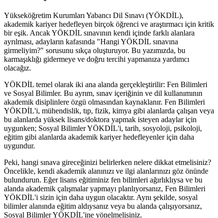
Yükseköğretim Kurumları Yabancı Dil Sınavı (YÖKDİL),
akademik kariyer hedefleyen birçok öğrenci ve araştırmacı için kritik
bir eşik. Ancak YÖKDİL sınavının kendi içinde farklı alanlara
ayrılması, adayların kafasında "Hangi YÖKDİL sınavına
girmeliyim?" sorusunu sıkça oluşturuyor. Bu yazımızda, bu
karmaşıklığı gidermeye ve doğru tercihi yapmanıza yardımcı
olacağız.
YÖKDİL temel olarak iki ana alanda gerçekleştirilir: Fen Bilimleri
ve Sosyal Bilimler. Bu ayrım, sınav içeriğinin ve dil kullanımının
akademik disiplinlere özgü olmasından kaynaklanır. Fen Bilimleri
YÖKDİL'i, mühendislik, tıp, fizik, kimya gibi alanlarda çalışan veya
bu alanlarda yüksek lisans/doktora yapmak isteyen adaylar için
uygunken; Sosyal Bilimler YÖKDİL'i, tarih, sosyoloji, psikoloji,
eğitim gibi alanlarda akademik kariyer hedefleyenler için daha
uygundur.
Peki, hangi sınava gireceğinizi belirlerken nelere dikkat etmelisiniz?
Öncelikle, kendi akademik alanınızı ve ilgi alanlarınızı göz önünde
bulundurun. Eğer lisans eğitiminiz fen bilimleri ağırlıklıysa ve bu
alanda akademik çalışmalar yapmayı planlıyorsanız, Fen Bilimleri
YÖKDİL'i sizin için daha uygun olacaktır. Aynı şekilde, sosyal
bilimler alanında eğitim aldıysanız veya bu alanda çalışıyorsanız,
Sosyal Bilimler YÖKDİL'ine yönelmelisiniz.