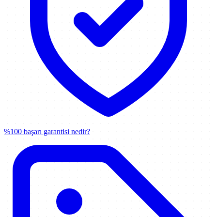
%100 başarı garantisi nedir?