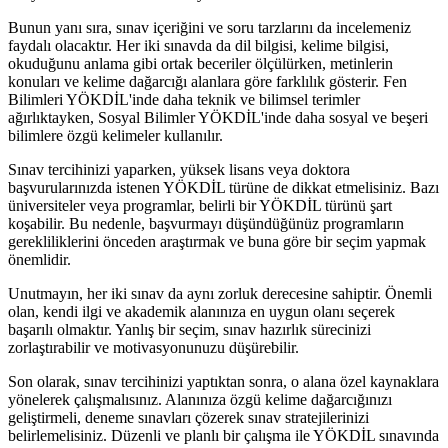
Bunun yanı sıra, sınav içeriğini ve soru tarzlarını da incelemeniz
faydalı olacaktır. Her iki sınavda da dil bilgisi, kelime bilgisi,
okuduğunu anlama gibi ortak beceriler ölçülürken, metinlerin
konuları ve kelime dağarcığı alanlara göre farklılık gösterir. Fen
Bilimleri YÖKDİL'inde daha teknik ve bilimsel terimler
ağırlıktayken, Sosyal Bilimler YÖKDİL'inde daha sosyal ve beşeri
bilimlere özgü kelimeler kullanılır.
Sınav tercihinizi yaparken, yüksek lisans veya doktora
başvurularınızda istenen YÖKDİL türüne de dikkat etmelisiniz. Bazı
üniversiteler veya programlar, belirli bir YÖKDİL türünü şart
koşabilir. Bu nedenle, başvurmayı düşündüğünüz programların
gerekliliklerini önceden araştırmak ve buna göre bir seçim yapmak
önemlidir.
Unutmayın, her iki sınav da aynı zorluk derecesine sahiptir. Önemli
olan, kendi ilgi ve akademik alanınıza en uygun olanı seçerek
başarılı olmaktır. Yanlış bir seçim, sınav hazırlık sürecinizi
zorlaştırabilir ve motivasyonunuzu düşürebilir.
Son olarak, sınav tercihinizi yaptıktan sonra, o alana özel kaynaklara
yönelerek çalışmalısınız. Alanınıza özgü kelime dağarcığınızı
geliştirmeli, deneme sınavları çözerek sınav stratejilerinizi
belirlemelisiniz. Düzenli ve planlı bir çalışma ile YÖKDİL sınavında