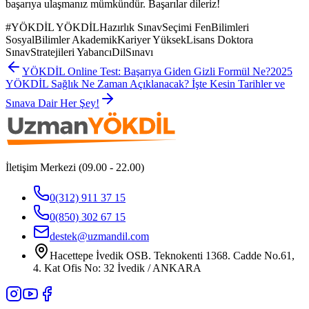
başarıya ulaşmanız mümkündür. Başarılar dileriz!
#
YÖKDİL YÖKDİLHazırlık SınavSeçimi FenBilimleri
SosyalBilimler AkademikKariyer YüksekLisans Doktora
SınavStratejileri YabancıDilSınavı
YÖKDİL Online Test: Başarıya Giden Gizli Formül Ne?
2025
YÖKDİL Sağlık Ne Zaman Açıklanacak? İşte Kesin Tarihler ve
Sınava Dair Her Şey!
İletişim Merkezi (09.00 - 22.00)
0(312) 911 37 15
0(850) 302 67 15
destek@uzmandil.com
Hacettepe İvedik OSB. Teknokenti 1368. Cadde No.61,
4. Kat Ofis No: 32 İvedik / ANKARA