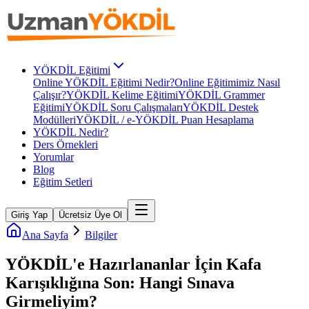
YÖKDİL Eğitimi
Online YÖKDİL Eğitimi Nedir?
Online Eğitimimiz Nasıl
Çalışır?
YÖKDİL Kelime Eğitimi
YÖKDİL Grammer
Eğitimi
YÖKDİL Soru Çalışmaları
YÖKDİL Destek
Modülleri
YÖKDİL / e-YÖKDİL Puan Hesaplama
YÖKDİL Nedir?
Ders Örnekleri
Yorumlar
Blog
Eğitim Setleri
Giriş Yap
Ücretsiz Üye Ol
Ana Sayfa
Bilgiler
YÖKDİL'e Hazırlananlar İçin Kafa
Karışıklığına Son: Hangi Sınava
Girmeliyim?