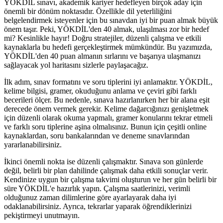
YÖKDİL sınavı, akademik kariyer hedefleyen birçok aday için
önemli bir dönüm noktasıdır. Özellikle dil yeterliliğini
belgelendirmek isteyenler için bu sınavdan iyi bir puan almak büyük
önem taşır. Peki, YÖKDİL'den 40 almak, ulaşılması zor bir hedef
mi? Kesinlikle hayır! Doğru stratejiler, düzenli çalışma ve etkili
kaynaklarla bu hedefi gerçekleştirmek mümkündür. Bu yazımızda,
YÖKDİL'den 40 puan almanın sırlarını ve başarıya ulaşmanızı
sağlayacak yol haritasını sizlerle paylaşacağız.
İlk adım, sınav formatını ve soru tiplerini iyi anlamaktır. YÖKDİL,
kelime bilgisi, gramer, okuduğunu anlama ve çeviri gibi farklı
becerileri ölçer. Bu nedenle, sınava hazırlanırken her bir alana eşit
derecede önem vermek gerekir. Kelime dağarcığınızı genişletmek
için düzenli olarak okuma yapmalı, gramer konularını tekrar etmeli
ve farklı soru tiplerine aşina olmalısınız. Bunun için çeşitli online
kaynaklardan, soru bankalarından ve deneme sınavlarından
yararlanabilirsiniz.
İkinci önemli nokta ise düzenli çalışmaktır. Sınava son günlerde
değil, belirli bir plan dahilinde çalışmak daha etkili sonuçlar verir.
Kendinize uygun bir çalışma takvimi oluşturun ve her gün belirli bir
süre YÖKDİL'e hazırlık yapın. Çalışma saatlerinizi, verimli
olduğunuz zaman dilimlerine göre ayarlayarak daha iyi
odaklanabilirsiniz. Ayrıca, tekrarlar yaparak öğrendiklerinizi
pekiştirmeyi unutmayın.