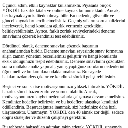
Üçüncü adım, etkili kaynaklar kullanmaktır. Piyasada birçok
YÖKDİL hazırlık kitabı ve online kaynak bulunmaktadır. Ancak,
her kaynak aynı kalitede olmayabilir. Bu nedenle, güvenilir ve
güncel kaynakları tercih etmelisiniz. Geçmiş yılların soru analizlerini
inceleyerek, hangi konulara ağırlık vermeniz gerektiğini
belirleyebilirsiniz. Ayrıca, farklı zorluk seviyelerindeki deneme
sınavlarını çözerek kendinizi test edebilirsiniz.
Dördüncü olarak, deneme sınavları çözmek başarının
anahtarlarından biridir. Deneme sınavları sayesinde sınav formatına
alışır, zaman yönetimi becerilerinizi geliştirir ve hangi konularda
eksik olduğunuzu tespit edebilirsiniz. Deneme sınavlarını çözdükten
sonra mutlaka analiz yapmalı, yanlış yaptığınız soruların nedenlerini
öğrenmeli ve bu konulara odaklanmalısınız. Bu sayede
hatalarınızdan ders çıkarır ve kendinizi sürekli geliştirebilirsiniz.
Beşinci ve son sır ise motivasyonunuzu yüksek tutmaktır. YÖKDİL
hazırlık süreci bazen zorlu ve yorucu olabilir. Ancak,
motivasyonunuzu kaybetmeden sabırla çalışmaya devam etmelisiniz.
Kendinize hedefler belirleyin ve bu hedeflere ulaştıkça kendinizi
ödüllendirin. Başaracağınıza inanmak, sizi hedefinize daha hızlı
ulaştıracaktır. Unutmayın, YÖKDİL'den 40 almak zor değil, sadece
doğru stratejiler ve düzenli çalışmayı gerektirir.
Bu rehberde bahsedilen adımları takip ederek, YÖKDİL sınavında