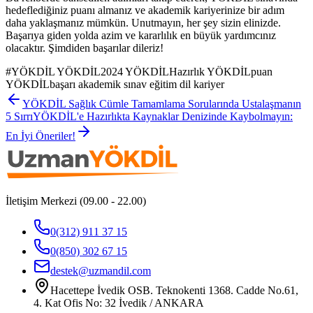
hedeflediğiniz puanı almanız ve akademik kariyerinize bir adım
daha yaklaşmanız mümkün. Unutmayın, her şey sizin elinizde.
Başarıya giden yolda azim ve kararlılık en büyük yardımcınız
olacaktır. Şimdiden başarılar dileriz!
#
YÖKDİL YÖKDİL2024 YÖKDİLHazırlık YÖKDİLpuan
YÖKDİLbaşarı akademik sınav eğitim dil kariyer
YÖKDİL Sağlık Cümle Tamamlama Sorularında Ustalaşmanın
5 Sırrı
YÖKDİL'e Hazırlıkta Kaynaklar Denizinde Kaybolmayın:
En İyi Öneriler!
İletişim Merkezi (09.00 - 22.00)
0(312) 911 37 15
0(850) 302 67 15
destek@uzmandil.com
Hacettepe İvedik OSB. Teknokenti 1368. Cadde No.61,
4. Kat Ofis No: 32 İvedik / ANKARA