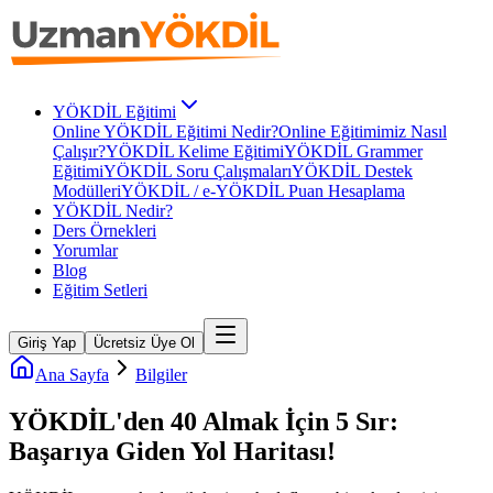
YÖKDİL Eğitimi
Online YÖKDİL Eğitimi Nedir?
Online Eğitimimiz Nasıl
Çalışır?
YÖKDİL Kelime Eğitimi
YÖKDİL Grammer
Eğitimi
YÖKDİL Soru Çalışmaları
YÖKDİL Destek
Modülleri
YÖKDİL / e-YÖKDİL Puan Hesaplama
YÖKDİL Nedir?
Ders Örnekleri
Yorumlar
Blog
Eğitim Setleri
Giriş Yap
Ücretsiz Üye Ol
Ana Sayfa
Bilgiler
YÖKDİL'den 40 Almak İçin 5 Sır:
Başarıya Giden Yol Haritası!