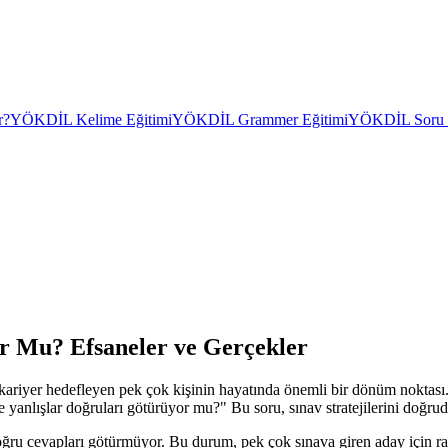
r?
YÖKDİL Kelime Eğitimi
YÖKDİL Grammer Eğitimi
YÖKDİL Soru Ç
r Mu? Efsaneler ve Gerçekler
er hedefleyen pek çok kişinin hayatında önemli bir dönüm noktası. Sın
e yanlışlar doğruları götürüyor mu?" Bu soru, sınav stratejilerini doğru
ğru cevapları götürmüyor. Bu durum, pek çok sınava giren aday için rah