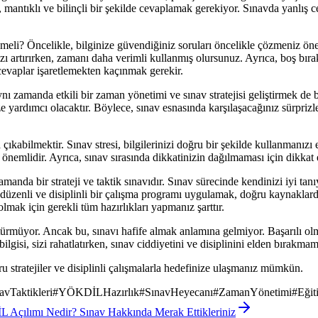
antıklı ve bilinçli bir şekilde cevaplamak gerekiyor. Sınavda yanlış c
izlemeli? Öncelikle, bilginize güvendiğiniz soruları öncelikle çözmeniz ö
ızı artırırken, zamanı daha verimli kullanmış olursunuz. Ayrıca, boş bır
evaplar işaretlemekten kaçınmak gerekir.
nı zamanda etkili bir zaman yönetimi ve sınav stratejisi geliştirmek d
 yardımcı olacaktır. Böylece, sınav esnasında karşılaşacağınız sürprizle
 çıkabilmektir. Sınav stresi, bilgilerinizi doğru bir şekilde kullanmanız
emlidir. Ayrıca, sınav sırasında dikkatinizin dağılmaması için dikkat e
nda bir strateji ve taktik sınavıdır. Sınav sürecinde kendinizi iyi tanıy
 düzenli ve disiplinli bir çalışma programı uygulamak, doğru kaynaklard
olmak için gerekli tüm hazırlıkları yapmanız şarttır.
üyor. Ancak bu, sınavı hafife almak anlamına gelmiyor. Başarılı olmak 
gisi, sizi rahatlatırken, sınav ciddiyetini ve disiplinini elden bırakmam
stratejiler ve disiplinli çalışmalarla hedefinize ulaşmanız mümkün.
avTaktikleri
#
YÖKDİLHazırlık
#
SınavHeyecanı
#
ZamanYönetimi
#
Eğit
Açılımı Nedir? Sınav Hakkında Merak Ettikleriniz