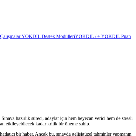
alışmaları
YÖKDİL Destek Modülleri
YÖKDİL / e-YÖKDİL Puan
ava hazırlık süreci, adaylar için hem heyecan verici hem de stresli
dan etkileyebilecek kadar kritik bir öneme sahip.
atlatıcı bir haber. Ancak bu, sınavda gelişigüzel tahminler yapmanın