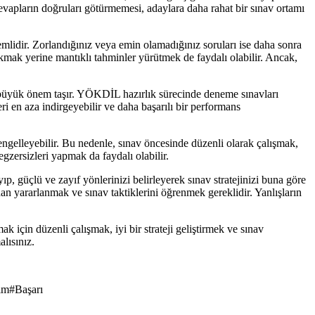
evapların doğruları götürmemesi, adaylara daha rahat bir sınav ortamı
nemlidir. Zorlandığınız veya emin olamadığınız soruları ise daha sonra
akmak yerine mantıklı tahminler yürütmek de faydalı olabilir. Ancak,
e büyük önem taşır. YÖKDİL hazırlık sürecinde deneme sınavları
ri en aza indirgeyebilir ve daha başarılı bir performans
ı engelleyebilir. Bu nedenle, sınav öncesinde düzenli olarak çalışmak,
gzersizleri yapmak da faydalı olabilir.
ıp, güçlü ve zayıf yönlerinizi belirleyerek sınav stratejinizi buna göre
an yararlanmak ve sınav taktiklerini öğrenmek gereklidir. Yanlışların
için düzenli çalışmak, iyi bir strateji geliştirmek ve sınav
alısınız.
im
#
Başarı