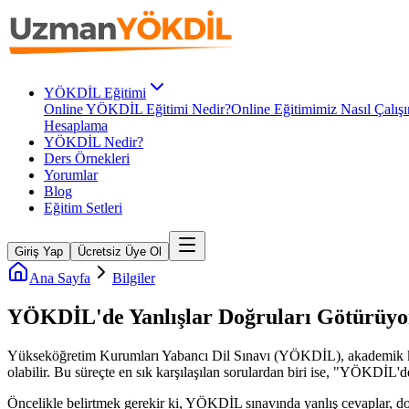
YÖKDİL Eğitimi
Online YÖKDİL Eğitimi Nedir?
Online Eğitimimiz Nasıl Çalışı
Hesaplama
YÖKDİL Nedir?
Ders Örnekleri
Yorumlar
Blog
Eğitim Setleri
Giriş Yap
Ücretsiz Üye Ol
Ana Sayfa
Bilgiler
YÖKDİL'de Yanlışlar Doğruları Götürüyo
Yükseköğretim Kurumları Yabancı Dil Sınavı (YÖKDİL), akademik kariy
olabilir. Bu süreçte en sık karşılaşılan sorulardan biri ise, "YÖKDİL'd
Öncelikle belirtmek gerekir ki, YÖKDİL sınavında yanlış cevaplar, do