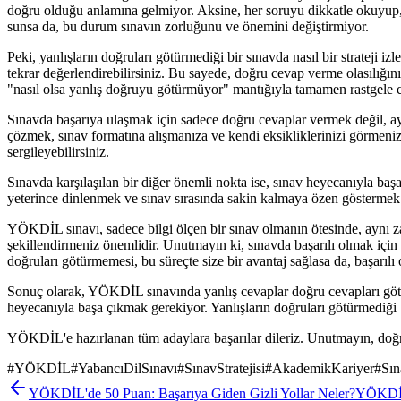
doğru olduğu anlamına gelmiyor. Aksine, her soruyu dikkatle okuyup, m
sunsa da, bu durum sınavın zorluğunu ve önemini değiştirmiyor.
Peki, yanlışların doğruları götürmediği bir sınavda nasıl bir strateji 
tekrar değerlendirebilirsiniz. Bu sayede, doğru cevap verme olasılığın
"nasıl olsa yanlış doğruyu götürmüyor" mantığıyla tamamen rastgele c
Sınavda başarıya ulaşmak için sadece doğru cevaplar vermek değil, ay
çözmek, sınav formatına alışmanıza ve kendi eksikliklerinizi görmenize
sergileyebilirsiniz.
Sınavda karşılaşılan bir diğer önemli nokta ise, sınav heyecanıyla başa
yeterince dinlenmek ve sınav sırasında sakin kalmaya özen göstermek ön
YÖKDİL sınavı, sadece bilgi ölçen bir sınav olmanın ötesinde, aynı zama
şekillendirmeniz önemlidir. Unutmayın ki, sınavda başarılı olmak için
doğruları götürmemesi, bu süreçte size bir avantaj sağlasa da, başarılı 
Sonuç olarak, YÖKDİL sınavında yanlış cevaplar doğru cevapları götürm
heyecanıyla başa çıkmak gerekiyor. Yanlışların doğruları götürmediği bil
YÖKDİL'e hazırlanan tüm adaylara başarılar dileriz. Unutmayın, doğru 
#
YÖKDİL
#
YabancıDilSınavı
#
SınavStratejisi
#
AkademikKariyer
#
Sın
YÖKDİL'de 50 Puan: Başarıya Giden Gizli Yollar Neler?
YÖKDİL 