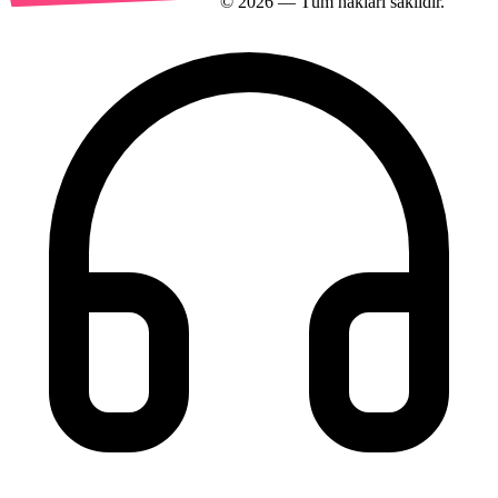
©
2026
— Tüm hakları saklıdır.