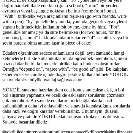
YÖKDİL'de sıkça karşımıza çıkar. "To", yönelme veya bir yere
doğru hareketi ifade ederken (go to school), "from" bir yerden
ayrılmayı veya başlangıç noktasını belirtir (come from home).
"With", birliktelik veya araç anlamı taşırken (go with friends, write
with a pen), "by" genellikle yanında, yanında geçmek veya eylemi
yapanı belirtmek için kullanılır (sit by me, done by him). “For”
genellikle bir amaç ya da süre belirtirken (for two hours, for the
company), "about" hakkında anlamı katar ve "of" ise aitlik veya bir
şeyin parçası olma anlamı taşır (a piece of cake).
Edatları öğrenirken sadece anlamlarını değil, aynı zamanda hangi
kelimelerle birlikte kullanıldıklarını da öğrenmek önemlidir. Çünkü
bazı edatlar belirli kelimelerle birlikte kalıp ifadeler oluştururlar.
Örneğin “depend on”, “agree with”, “be good at” gibi. Bu kalıpları
ezberlemek ve cümle içinde doğru şekilde kullanabilmek YÖKDİL
sınavında size büyük avantaj sağlayacaktır.
YÖKDİL sınavına hazırlanırken edat konusunu çalışmak için bol
bol alıştırma yapmanız ve özellikle eski sınav sorularını çözmeniz
çok önemlidir. Bu sayede edatların farklı bağlamlarda nasıl
kullanıldığını daha iyi anlayabilir ve sınavda karşılaştığınız sorularda
daha hızlı ve doğru kararlar verebilirsiniz. Unutmayın, düzenli
çalışma ve pratikle YÖKDİL edat konusunu kolayca aşabilirsiniz.
Sınavda başarılar dileriz!
#
yökdil
#
edat
#
preposition
#
ingilizce
#
sınav
#
yökdilhazırlık
#
ingilizcegr