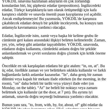
YÖKDİL sınavına hazırlanan adayların en çok zorlandığı
konulardan biri, hiç şüphesiz edatlar (prepositions). İngilizcedeki
edatlar, Türkçe karşılıklarıyla tam olarak örtüşmediği için kafa
karıştırıcı olabilir ve sınavda önemli puan kayıplarına yol açabilir.
Ancak endişelenmeyin! Bu yazımızda, YÖKDİL'de karşınıza
çıkabilecek edatları detaylı bir şekilde inceleyerek, bu konuyu tam
anlamıyla kavramanıza yardımcı olacağız.
Edatlar, İngilizcede isim, zamir veya başka bir kelime grubu ile
cümlenin geri kalanı arasındaki ilişkiyi belirten kelimelerdir. Zaman,
yer, yön, sebep gibi anlamlar taşıyabilirler. YÖKDİL sınavında,
edatların doğru kullanımı, cümledeki anlamı doğru bir şekilde
anlamlandırmak ve çeviri sorularını doğru çözmek için kritik öneme
sahiptir.
Öncelikle en sık karşılaşılan edatlara bir göz atalım: “in, on, at”. Bu
üç edat, özellikle zaman ve yer belirtirken sıklıkla kullanılır ve farklı
bağlamlarda farklı anlamlar kazanırlar. "In", daha geniş bir zaman
dilimini veya kapalı bir mekanı ifade ederken (in the morning, in the
room), "on" daha belirli bir tarihi veya yüzeyi ifade eder (on
Monday, on the table). “At” ise belirli bir noktayı veya zamanı
belirtmek için kullanılır (at the door, at 7 pm). Bu ayrımı iyi
anlamak, sınavda doğru seçeneği bulmanıza yardımcı olacaktır.
Bunun yanı sıra, "to, from, with, by, for, about, of" gibi edatlar da