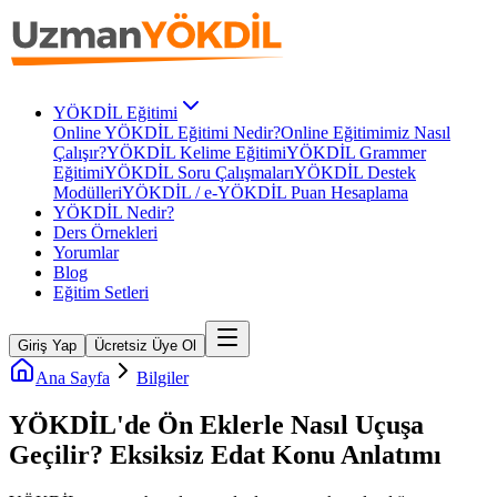
YÖKDİL Eğitimi
Online YÖKDİL Eğitimi Nedir?
Online Eğitimimiz Nasıl
Çalışır?
YÖKDİL Kelime Eğitimi
YÖKDİL Grammer
Eğitimi
YÖKDİL Soru Çalışmaları
YÖKDİL Destek
Modülleri
YÖKDİL / e-YÖKDİL Puan Hesaplama
YÖKDİL Nedir?
Ders Örnekleri
Yorumlar
Blog
Eğitim Setleri
Giriş Yap
Ücretsiz Üye Ol
Ana Sayfa
Bilgiler
YÖKDİL'de Ön Eklerle Nasıl Uçuşa
Geçilir? Eksiksiz Edat Konu Anlatımı