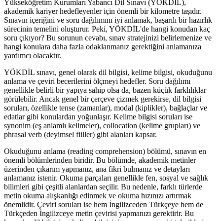
Yükseköğretim Kurumları Yabancı Dil Sınavı (YÖKDİL),
akademik kariyer hedefleyenler için önemli bir kilometre taşıdır.
Sınavın içeriğini ve soru dağılımını iyi anlamak, başarılı bir hazırlık
sürecinin temelini oluşturur. Peki, YÖKDİL'de hangi konudan kaç
soru çıkıyor? Bu sorunun cevabı, sınav stratejinizi belirlemenize ve
hangi konulara daha fazla odaklanmanız gerektiğini anlamanıza
yardımcı olacaktır.
YÖKDİL sınavı, genel olarak dil bilgisi, kelime bilgisi, okuduğunu
anlama ve çeviri becerilerini ölçmeyi hedefler. Soru dağılımı
genellikle belirli bir yapıya sahip olsa da, bazen küçük farklılıklar
görülebilir. Ancak genel bir çerçeve çizmek gerekirse, dil bilgisi
soruları, özellikle tense (zamanlar), modal (kiplikler), bağlaçlar ve
edatlar gibi konulardan yoğunlaşır. Kelime bilgisi soruları ise
synonim (eş anlamlı kelimeler), collocation (kelime grupları) ve
phrasal verb (deyimsel fiiller) gibi alanları kapsar.
Okuduğunu anlama (reading comprehension) bölümü, sınavın en
önemli bölümlerinden biridir. Bu bölümde, akademik metinler
üzerinden çıkarım yapmanız, ana fikri bulmanız ve detayları
anlamanız istenir. Okuma parçaları genellikle fen, sosyal ve sağlık
bilimleri gibi çeşitli alanlardan seçilir. Bu nedenle, farklı türlerde
metin okuma alışkanlığı edinmek ve okuma hızınızı artırmak
önemlidir. Çeviri soruları ise hem İngilizceden Türkçeye hem de
Türkçeden İngilizceye metin çevirisi yapmanızı gerektirir. Bu