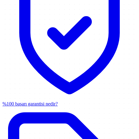
%100 başarı garantisi nedir?