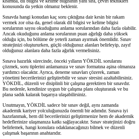
kısımda, dil bilgisi ve kelime bilgisinin yanı sıra, çeviri teknikleri
konusunda da yetkin olmanız beklenir.
Sınavda hangi konudan kaç soru çıktığına dair kesin bir rakam
vermek zor olsa da, genel olarak dil bilgisi ve kelime bilgisi
sorularının sayısı okuduğunu anlama sorularından daha fazla olabilir.
Ancak okuduğunu anlama sorularının puan ağırlığı daha yüksek
olduğu için, bu bölüme de yeterli zaman ayırmak önemlidir. Sınav
stratejinizi oluştururken, güçlü olduğunuz alanları belirleyip, zayıf
olduğunuz alanlara daha fazla ağırlık vermelisiniz.
Sınava hazırlık sürecinde, önceki yılların YÖKDİL sorularını
çözmek, soru tiplerini anlamanıza ve sınav formatına aşina olmanıza
yardımcı olacaktır. Ayrıca, deneme sınavları çözerek, zaman
yönetimi becerilerinizi geliştirebilir ve sınav stresini azaltabilirsiniz.
YÖKDİL, düzenli ve disiplinli bir çalışma gerektiren bir sınavdır.
Bu nedenle, kendinize uygun bir çalışma planı oluşturarak ve bu
plana sadık kalarak başarıya ulaşabilirsiniz.
Unutmayın, YÖKDİL sadece bir sınav değil, aynı zamanda
akademik kariyer yolculuğunuzda önemli bir adımdır. Sınava iyi
hazırlanmak, hem dil becerilerinizi geliştirmenize hem de akademik
hedeflerinize ulaşmanıza katkı sağlayacaktır. Sınav stratejinizi doğru
belirlemek, hangi konulara odaklanacağınızı bilmek ve düzenli
çalışmak başarının anahtarıdır.