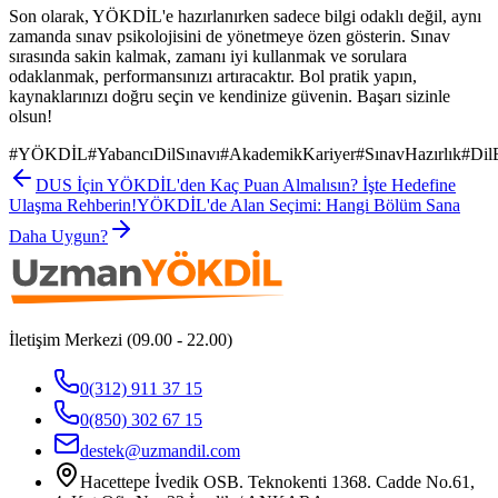
Son olarak, YÖKDİL'e hazırlanırken sadece bilgi odaklı değil, aynı
zamanda sınav psikolojisini de yönetmeye özen gösterin. Sınav
sırasında sakin kalmak, zamanı iyi kullanmak ve sorulara
odaklanmak, performansınızı artıracaktır. Bol pratik yapın,
kaynaklarınızı doğru seçin ve kendinize güvenin. Başarı sizinle
olsun!
#
YÖKDİL
#
YabancıDilSınavı
#
AkademikKariyer
#
SınavHazırlık
#
DilB
DUS İçin YÖKDİL'den Kaç Puan Almalısın? İşte Hedefine
Ulaşma Rehberin!
YÖKDİL'de Alan Seçimi: Hangi Bölüm Sana
Daha Uygun?
İletişim Merkezi (09.00 - 22.00)
0(312) 911 37 15
0(850) 302 67 15
destek@uzmandil.com
Hacettepe İvedik OSB. Teknokenti 1368. Cadde No.61,