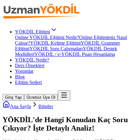
YÖKDİL Eğitimi
Online YÖKDİL Eğitimi Nedir?
Online Eğitimimiz Nasıl
Çalışır?
YÖKDİL Kelime Eğitimi
YÖKDİL Grammer
Eğitimi
YÖKDİL Soru Çalışmaları
YÖKDİL Destek
Modülleri
YÖKDİL / e-YÖKDİL Puan Hesaplama
YÖKDİL Nedir?
Ders Örnekleri
Yorumlar
Blog
Eğitim Setleri
Giriş Yap
Ücretsiz Üye Ol
Ana Sayfa
Bilgiler
YÖKDİL'de Hangi Konudan Kaç Soru
Çıkıyor? İşte Detaylı Analiz!