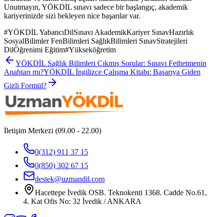
Unutmayın, YÖKDİL sınavı sadece bir başlangıç, akademik
kariyerinizde sizi bekleyen nice başarılar var.
#
YÖKDİL YabancıDilSınavı AkademikKariyer SınavHazırlık
SosyalBilimler FenBilimleri SağlıkBilimleri SınavStratejileri
DilÖğrenimi Eğitim
#
Yükseköğretim
YÖKDİL Sağlık Bilimleri Çıkmış Sorular: Sınavı Fethetmenin
Anahtarı mı?
YÖKDİL İngilizce Çalışma Kitabı: Başarıya Giden
Gizli Formül?
İletişim Merkezi (09.00 - 22.00)
0(312) 911 37 15
0(850) 302 67 15
destek@uzmandil.com
Hacettepe İvedik OSB. Teknokenti 1368. Cadde No.61,
4. Kat Ofis No: 32 İvedik / ANKARA