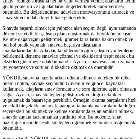
kolay" olduğu sorusuna net bir yanıt vermek yerine, adayların kendi
güçlü yönlerini ve ilgi alanlarını değerlendirerek karar vermesi
önemlidir. Bu değerlendirme, adayların motivasyonunu artıracak ve
sınav sürecini daha keyifli hale getirecektir.
Sınavda başarılı olmak için yalnızca alan seçimi değil, aynı zamanda
düzenli ve etkili bir çalışma planı oluşturmak da büyük önem taşır.
Kelime dağarcığını geliştirmek, gramer kurallarına hakim olmak ve
bol bol pratik yapmak, sınavda başarıya ulaşmanın
anahtarlarındandır. Adaylar, kendilerine uygun çalışma yöntemlerini
belirlemeli, deneme sınavları çözmeli ve eksiklerini tespit ederek bu
eksikleri gidermeye odaklanmalıdır. Ayrıca, sınav esnasında zamanı
iyi yönetmek ve soruları dikkatlice okumak da önemlidir.
YÖKDİL sınavına hazırlanırken dikkat edilmesi gereken bir diğer
önemli nokta, kaynak seçimidir. Güvenilir ve güncel kaynaklar
kullanmak, adayların sınav formatına ve soru tiplerine aşina olmasını
sağlar. Ayrıca, sınav stratejileri geliştirmek ve doğru teknikleri
uygulamak da başarı için gereklidir. Örneğin, okuma parçalarını hızlı
ve etkili bir şekilde anlamak, paragraf tamamlama sorularında doğru
seçenekleri bulabilmek ve kelime sorularında eş anlamlıları bilmek,
sınavda zaman kazanmanıza yardımcı olur. Bu nedenle, sınav
hazırlığı sürecinde çeşitli stratejileri öğrenmek ve bunları uygulamak
önemlidir.
Sonuç olarak, YÖKDİL sınavında hangi alanın daha kolay olduğu