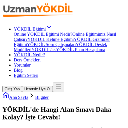
YÖKDİL Eğitimi
Online YÖKDİL Eğitimi Nedir?
Online Eğitimimiz Nasıl
Çalışır?
YÖKDİL Kelime Eğitimi
YÖKDİL Grammer
Eğitimi
YÖKDİL Soru Çalışmaları
YÖKDİL Destek
Modülleri
YÖKDİL / e-YÖKDİL Puan Hesaplama
YÖKDİL Nedir?
Ders Örnekleri
Yorumlar
Blog
Eğitim Setleri
Giriş Yap
Ücretsiz Üye Ol
Ana Sayfa
Bilgiler
YÖKDİL'de Hangi Alan Sınavı Daha
Kolay? İşte Cevabı!