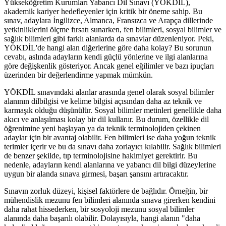
Yükseköğretim Kurumları Yabancı Dil Sınavı (YÖKDİL),
akademik kariyer hedefleyenler için kritik bir öneme sahip. Bu
sınav, adaylara İngilizce, Almanca, Fransızca ve Arapça dillerinde
yetkinliklerini ölçme fırsatı sunarken, fen bilimleri, sosyal bilimler ve
sağlık bilimleri gibi farklı alanlarda da sınavlar düzenleniyor. Peki,
YÖKDİL'de hangi alan diğerlerine göre daha kolay? Bu sorunun
cevabı, aslında adayların kendi güçlü yönlerine ve ilgi alanlarına
göre değişkenlik gösteriyor. Ancak genel eğilimler ve bazı ipuçları
üzerinden bir değerlendirme yapmak mümkün.
YÖKDİL sınavındaki alanlar arasında genel olarak sosyal bilimler
alanının dilbilgisi ve kelime bilgisi açısından daha az teknik ve
karmaşık olduğu düşünülür. Sosyal bilimler metinleri genellikle daha
akıcı ve anlaşılması kolay bir dil kullanır. Bu durum, özellikle dil
öğrenimine yeni başlayan ya da teknik terminolojiden çekinen
adaylar için bir avantaj olabilir. Fen bilimleri ise daha yoğun teknik
terimler içerir ve bu da sınavı daha zorlayıcı kılabilir. Sağlık bilimleri
de benzer şekilde, tıp terminolojisine hakimiyet gerektirir. Bu
nedenle, adayların kendi alanlarına ve yabancı dil bilgi düzeylerine
uygun bir alanda sınava girmesi, başarı şansını artıracaktır.
Sınavın zorluk düzeyi, kişisel faktörlere de bağlıdır. Örneğin, bir
mühendislik mezunu fen bilimleri alanında sınava girerken kendini
daha rahat hissederken, bir sosyoloji mezunu sosyal bilimler
alanında daha başarılı olabilir. Dolayısıyla, hangi alanın "daha