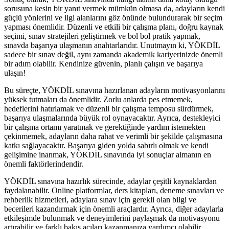
sorusuna kesin bir yanıt vermek mümkün olmasa da, adayların kendi
güçlü yönlerini ve ilgi alanlarını göz önünde bulundurarak bir seçim
yapması önemlidir. Düzenli ve etkili bir çalışma planı, doğru kaynak
seçimi, sınav stratejileri geliştirmek ve bol bol pratik yapmak,
sınavda başarıya ulaşmanın anahtarlarıdır. Unutmayın ki, YÖKDİL
sadece bir sınav değil, aynı zamanda akademik kariyerinizde önemli
bir adım olabilir. Kendinize güvenin, planlı çalışın ve başarıya
ulaşın!
Bu süreçte, YÖKDİL sınavına hazırlanan adayların motivasyonlarını
yüksek tutmaları da önemlidir. Zorlu anlarda pes etmemek,
hedeflerini hatırlamak ve düzenli bir çalışma temposu sürdürmek,
başarıya ulaşmalarında büyük rol oynayacaktır. Ayrıca, destekleyici
bir çalışma ortamı yaratmak ve gerektiğinde yardım istemekten
çekinmemek, adayların daha rahat ve verimli bir şekilde çalışmasına
katkı sağlayacaktır. Başarıya giden yolda sabırlı olmak ve kendi
gelişimine inanmak, YÖKDİL sınavında iyi sonuçlar almanın en
önemli faktörlerindendir.
YÖKDİL sınavına hazırlık sürecinde, adaylar çeşitli kaynaklardan
faydalanabilir. Online platformlar, ders kitapları, deneme sınavları ve
rehberlik hizmetleri, adaylara sınav için gerekli olan bilgi ve
becerileri kazandırmak için önemli araçlardır. Ayrıca, diğer adaylarla
etkileşimde bulunmak ve deneyimlerini paylaşmak da motivasyonu
artırabilir ve farklı bakış açıları kazanmanıza yardımcı olabilir.