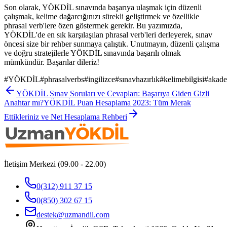
Son olarak, YÖKDİL sınavında başarıya ulaşmak için düzenli
çalışmak, kelime dağarcığınızı sürekli geliştirmek ve özellikle
phrasal verb'lere özen göstermek gerekir. Bu yazımızda,
YÖKDİL'de en sık karşılaşılan phrasal verb'leri derleyerek, sınav
öncesi size bir rehber sunmaya çalıştık. Unutmayın, düzenli çalışma
ve doğru stratejilerle YÖKDİL sınavında başarılı olmak
mümkündür. Başarılar dileriz!
#
YÖKDİL
#
phrasalverbs
#
ingilizce
#
sınavhazırlık
#
kelimebilgisi
#
akade
YÖKDİL Sınav Soruları ve Cevapları: Başarıya Giden Gizli
Anahtar mı?
YÖKDİL Puan Hesaplama 2023: Tüm Merak
Ettikleriniz ve Net Hesaplama Rehberi
İletişim Merkezi (09.00 - 22.00)
0(312) 911 37 15
0(850) 302 67 15
destek@uzmandil.com