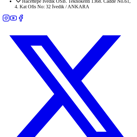
Hacettepe İvedik OSB. Teknokenti 1368. Cadde No.61,
4. Kat Ofis No: 32 İvedik / ANKARA