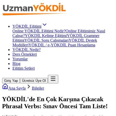
YÖKDİL Eğitimi
Online YÖKDİL Eğitimi Nedir?
Online Eğitimimiz Nasıl
Çalışır?
YÖKDİL Kelime Eğitimi
YÖKDİL Grammer
Eğitimi
YÖKDİL Soru Çalışmaları
YÖKDİL Destek
Modülleri
YÖKDİL / e-YÖKDİL Puan Hesaplama
YÖKDİL Nedir?
Ders Örnekleri
Yorumlar
Blog
Eğitim Setleri
Giriş Yap
Ücretsiz Üye Ol
Ana Sayfa
Bilgiler
YÖKDİL'de En Çok Karşına Çıkacak
Phrasal Verbs: Sınav Öncesi Tam Liste!