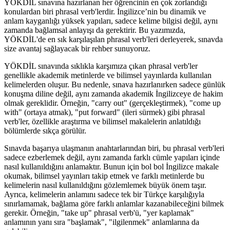
YÖKDİL sınavına hazırlanan her öğrencinin en çok zorlandığı
konulardan biri phrasal verb'lerdir. İngilizce’nin bu dinamik ve
anlam kayganlığı yüksek yapıları, sadece kelime bilgisi değil, aynı
zamanda bağlamsal anlayışı da gerektirir. Bu yazımızda,
YÖKDİL'de en sık karşılaşılan phrasal verb'leri derleyerek, sınavda
size avantaj sağlayacak bir rehber sunuyoruz.
YÖKDİL sınavında sıklıkla karşımıza çıkan phrasal verb'ler
genellikle akademik metinlerde ve bilimsel yayınlarda kullanılan
kelimelerden oluşur. Bu nedenle, sınava hazırlanırken sadece günlük
konuşma diline değil, aynı zamanda akademik İngilizceye de hakim
olmak gereklidir. Örneğin, "carry out" (gerçekleştirmek), "come up
with" (ortaya atmak), "put forward" (ileri sürmek) gibi phrasal
verb'ler, özellikle araştırma ve bilimsel makalelerin anlatıldığı
bölümlerde sıkça görülür.
Sınavda başarıya ulaşmanın anahtarlarından biri, bu phrasal verb'leri
sadece ezberlemek değil, aynı zamanda farklı cümle yapıları içinde
nasıl kullanıldığını anlamaktır. Bunun için bol bol İngilizce makale
okumak, bilimsel yayınları takip etmek ve farklı metinlerde bu
kelimelerin nasıl kullanıldığını gözlemlemek büyük önem taşır.
Ayrıca, kelimelerin anlamını sadece tek bir Türkçe karşılığıyla
sınırlamamak, bağlama göre farklı anlamlar kazanabileceğini bilmek
gerekir. Örneğin, "take up" phrasal verb'ü, "yer kaplamak"
anlamının yanı sıra "başlamak", "ilgilenmek" anlamlarına da