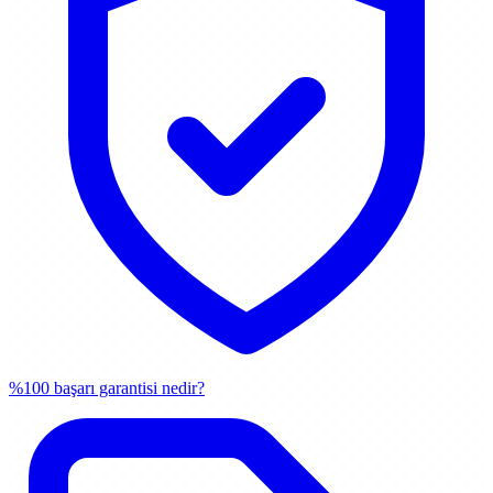
%100 başarı garantisi nedir?