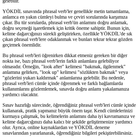
gelebilir.
YÖKDİL sınavında phrasal verb'ler genellikle metin tamamlama,
anlamca en yakın cümleyi bulma ve çeviri sorularında karşımıza
çıkar. Bu tür sorularda, phrasal verb'ün anlamını doğru anlamak,
doğru seçeneği işaretlemek için kritik öneme sahiptir. Bunun için,
kelime dağarcığınızı sürekli geliştirirken, özellikle YÖKDİL'de sık
çıkan phrasal verb'lere odaklanmak ve bunları tekrar tekrar gözden
geçirmek önemlidir.
Bu phrasal verb'leri öğrenirken dikkat etmeniz gereken bir diğer
nokta ise, bazı phrasal verb'lerin farklı anlamlara gelebiliyor
olmasıdır. Örneğin, "look after" kelimesi "bakmak, ilgilenmek"
anlamına gelirken, "look up" kelimesi "sözlükten bakmak" veya
"gözlerini yukarı kaldırmak" anlamlarına gelebilir. Bu nedenle,
phrasal verb'leri cümle içinde öğrenmek ve farklı bağlamlarda
kullanımlarını gözlemlemek, sınavda doğru anlamı yakalamanıza
yardımcı olacaktır.
Sınav hazırlığı sürecinde, öğrendiğiniz phrasal verb'leri cümle içinde
kullanarak, pratik yapmanız büyük önem taşır. Kendi cümlelerinizi
kurmaya çalışmak, bu kelimelerin anlamını daha iyi kavramanıza ve
kelime dağarcığınızı daha kalıcı bir şekilde geliştirmenize yardımcı
olur. Ayrıca, online kaynaklardan ve YÖKDİL deneme
sınavlarından yararlanarak, öğrendiğiniz bilgileri pekiştirebilirsiniz.