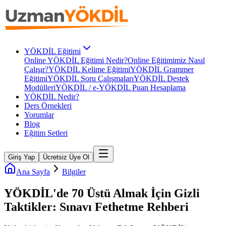
YÖKDİL Eğitimi
Online YÖKDİL Eğitimi Nedir?
Online Eğitimimiz Nasıl
Çalışır?
YÖKDİL Kelime Eğitimi
YÖKDİL Grammer
Eğitimi
YÖKDİL Soru Çalışmaları
YÖKDİL Destek
Modülleri
YÖKDİL / e-YÖKDİL Puan Hesaplama
YÖKDİL Nedir?
Ders Örnekleri
Yorumlar
Blog
Eğitim Setleri
Giriş Yap
Ücretsiz Üye Ol
Ana Sayfa
Bilgiler
YÖKDİL'de 70 Üstü Almak İçin Gizli
Taktikler: Sınavı Fethetme Rehberi