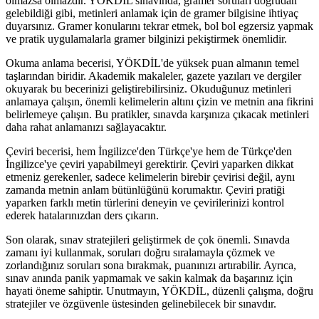
olmazsa olmazdır. YÖKDİL sınavında, gramer soruları doğrudan
gelebildiği gibi, metinleri anlamak için de gramer bilgisine ihtiyaç
duyarsınız. Gramer konularını tekrar etmek, bol bol egzersiz yapmak
ve pratik uygulamalarla gramer bilginizi pekiştirmek önemlidir.
Okuma anlama becerisi, YÖKDİL'de yüksek puan almanın temel
taşlarından biridir. Akademik makaleler, gazete yazıları ve dergiler
okuyarak bu becerinizi geliştirebilirsiniz. Okuduğunuz metinleri
anlamaya çalışın, önemli kelimelerin altını çizin ve metnin ana fikrini
belirlemeye çalışın. Bu pratikler, sınavda karşınıza çıkacak metinleri
daha rahat anlamanızı sağlayacaktır.
Çeviri becerisi, hem İngilizce'den Türkçe'ye hem de Türkçe'den
İngilizce'ye çeviri yapabilmeyi gerektirir. Çeviri yaparken dikkat
etmeniz gerekenler, sadece kelimelerin birebir çevirisi değil, aynı
zamanda metnin anlam bütünlüğünü korumaktır. Çeviri pratiği
yaparken farklı metin türlerini deneyin ve çevirilerinizi kontrol
ederek hatalarınızdan ders çıkarın.
Son olarak, sınav stratejileri geliştirmek de çok önemli. Sınavda
zamanı iyi kullanmak, soruları doğru sıralamayla çözmek ve
zorlandığınız soruları sona bırakmak, puanınızı artırabilir. Ayrıca,
sınav anında panik yapmamak ve sakin kalmak da başarınız için
hayati öneme sahiptir. Unutmayın, YÖKDİL, düzenli çalışma, doğru
stratejiler ve özgüvenle üstesinden gelinebilecek bir sınavdır.