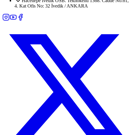
Hacettepe İvedik OSB. Teknokenti 1368. Cadde No.61,
4. Kat Ofis No: 32 İvedik / ANKARA