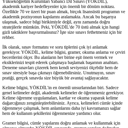
Yükseköğretim Kurumları Yabancı Dil Sınavı (YÖKDİL),
akademik kariyer hedefleyenler için önemli bir dönüm noktası.
Özellikle 70 ve üzeri bir puan almak, birçok lisansüstü programın ve
akademik pozisyonun kapılarını aralamakta. Ancak bu başarıya
ulaşmak, sadece bilgi birikimiyle değil, aynı zamanda doğru
stratejilerle mümkün. Peki, YÖKDİL'de 70 üstü almak için hangi
gizli taktiklere başvurmalısınız? İşte size sınavı fethetmeniz için bir
rehber.
İlk olarak, sınav formatını ve soru tiplerini çok iyi anlamak
gerekiyor. YÖKDİL, kelime bilgisi, gramer, okuma anlama ve çeviri
becerilerini ölçer. Bu alanların her birine eşit önem vermek ve
eksiklerinizi tespit ederek çalışmaya başlamak başarının anahtarı.
Deneme sınavları çözerek hem kendi seviyenizi ölçebilir hem de
sınav stresiyle başa çıkmayı öğrenebilirsiniz. Unutmayın, sınav
pratiği, gerçek sınavda size büyük bir avantaj sağlayacaktır.
Kelime bilgisi, YÖKDİL'in en önemli unsurlarından biri. Sadece
genel kelimeler değil, akademik kelimeler de öğrenmeniz gerekiyor.
Kelime öğrenme uygulamaları, kartlar ve okuma yaparak kelime
dağarcığınızı zenginleştirebilirsiniz. Ayrıca, kelimeleri cümle içinde
öğrenmeye çalışmak, hem anlamlarını daha iyi kavramanızı sağlar
hem de kullanım şekillerini öğrenmenize yardımcı olur.
Gramer bilgisi, cümle yapılarını doğru anlamak ve kullanmak için