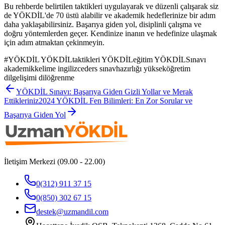
Bu rehberde belirtilen taktikleri uygulayarak ve düzenli çalışarak siz
de YÖKDİL'de 70 üstü alabilir ve akademik hedeflerinize bir adım
daha yaklaşabilirsiniz. Başarıya giden yol, disiplinli çalışma ve
doğru yöntemlerden geçer. Kendinize inanın ve hedefinize ulaşmak
için adım atmaktan çekinmeyin.
#
YÖKDİL YÖKDİLtaktikleri YÖKDİLeğitim YÖKDİLSınavı
akademikkelime ingilizceders sınavhazırlığı yükseköğretim
dilgelişimi dilöğrenme
YÖKDİL Sınavı: Başarıya Giden Gizli Yollar ve Merak
Ettikleriniz
2024 YÖKDİL Fen Bilimleri: En Zor Sorular ve
Başarıya Giden Yol
İletişim Merkezi (09.00 - 22.00)
0(312) 911 37 15
0(850) 302 67 15
destek@uzmandil.com