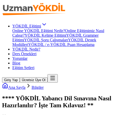
YÖKDİL Eğitimi
Online YÖKDİL Eğitimi Nedir?
Online Eğitimimiz Nasıl
Çalışır?
YÖKDİL Kelime Eğitimi
YÖKDİL Grammer
Eğitimi
YÖKDİL Soru Çalışmaları
YÖKDİL Destek
Modülleri
YÖKDİL / e-YÖKDİL Puan Hesaplama
YÖKDİL Nedir?
Ders Örnekleri
Yorumlar
Blog
Eğitim Setleri
Giriş Yap
Ücretsiz Üye Ol
Ana Sayfa
Bilgiler
**** YÖKDİL Yabancı Dil Sınavına Nasıl
Hazırlanılır? İşte Tam Kılavuz! **