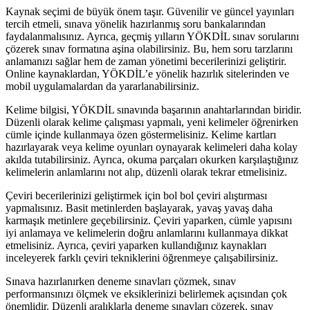
Kaynak seçimi de büyük önem taşır. Güvenilir ve güncel yayınları
tercih etmeli, sınava yönelik hazırlanmış soru bankalarından
faydalanmalısınız. Ayrıca, geçmiş yılların YÖKDİL sınav sorularını
çözerek sınav formatına aşina olabilirsiniz. Bu, hem soru tarzlarını
anlamanızı sağlar hem de zaman yönetimi becerilerinizi geliştirir.
Online kaynaklardan, YÖKDİL’e yönelik hazırlık sitelerinden ve
mobil uygulamalardan da yararlanabilirsiniz.
Kelime bilgisi, YÖKDİL sınavında başarının anahtarlarından biridir.
Düzenli olarak kelime çalışması yapmalı, yeni kelimeler öğrenirken
cümle içinde kullanmaya özen göstermelisiniz. Kelime kartları
hazırlayarak veya kelime oyunları oynayarak kelimeleri daha kolay
akılda tutabilirsiniz. Ayrıca, okuma parçaları okurken karşılaştığınız
kelimelerin anlamlarını not alıp, düzenli olarak tekrar etmelisiniz.
Çeviri becerilerinizi geliştirmek için bol bol çeviri alıştırması
yapmalısınız. Basit metinlerden başlayarak, yavaş yavaş daha
karmaşık metinlere geçebilirsiniz. Çeviri yaparken, cümle yapısını
iyi anlamaya ve kelimelerin doğru anlamlarını kullanmaya dikkat
etmelisiniz. Ayrıca, çeviri yaparken kullandığınız kaynakları
inceleyerek farklı çeviri tekniklerini öğrenmeye çalışabilirsiniz.
Sınava hazırlanırken deneme sınavları çözmek, sınav
performansınızı ölçmek ve eksiklerinizi belirlemek açısından çok
önemlidir. Düzenli aralıklarla deneme sınavları çözerek, sınav