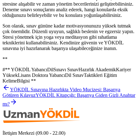
stresine alışabilir ve zaman yönetim becerilerinizi geliştirebilirsiniz.
Deneme sınavı sonuçlarını analiz ederek, hangi konularda eksik
olduğunuzu belirleyebilir ve bu konulara yoğunlaşabilirsiniz.
Son olarak, sınav gününe kadar motivasyonunuzu yüksek tutmak
çok önemlidir. Düzenli uyuyun, sağlıklı beslenin ve egzersiz yapın.
Stresi yönetmek için yoga veya meditasyon gibi rahatlama
tekniklerini kullanabilirsiniz. Kendinize güvenin ve YÖKDİL
sınavına iyi hazırlanarak başarıya ulaşabileceğinize inanın.
**
#
** YÖKDİL YabancıDilSınavı SınavHazırlık AkademikKariyer
YüksekLisans Doktora YabancıDil SınavTaktikleri Eğitim
KelimeBilgisi **
YÖKDİL Sınavına Hazırlıkta Video Mucizesi: Başarıya
Götüren Kılavuz
YÖKDİL Kitapçığı: Başarıya Giden Gizli Anahtar
mı?
İletişim Merkezi (09.00 - 22.00)