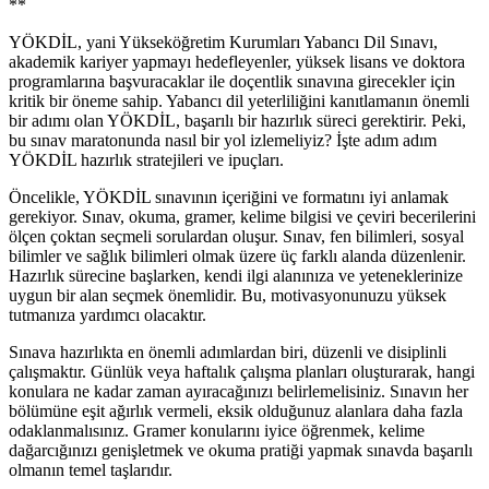
**
YÖKDİL, yani Yükseköğretim Kurumları Yabancı Dil Sınavı,
akademik kariyer yapmayı hedefleyenler, yüksek lisans ve doktora
programlarına başvuracaklar ile doçentlik sınavına girecekler için
kritik bir öneme sahip. Yabancı dil yeterliliğini kanıtlamanın önemli
bir adımı olan YÖKDİL, başarılı bir hazırlık süreci gerektirir. Peki,
bu sınav maratonunda nasıl bir yol izlemeliyiz? İşte adım adım
YÖKDİL hazırlık stratejileri ve ipuçları.
Öncelikle, YÖKDİL sınavının içeriğini ve formatını iyi anlamak
gerekiyor. Sınav, okuma, gramer, kelime bilgisi ve çeviri becerilerini
ölçen çoktan seçmeli sorulardan oluşur. Sınav, fen bilimleri, sosyal
bilimler ve sağlık bilimleri olmak üzere üç farklı alanda düzenlenir.
Hazırlık sürecine başlarken, kendi ilgi alanınıza ve yeteneklerinize
uygun bir alan seçmek önemlidir. Bu, motivasyonunuzu yüksek
tutmanıza yardımcı olacaktır.
Sınava hazırlıkta en önemli adımlardan biri, düzenli ve disiplinli
çalışmaktır. Günlük veya haftalık çalışma planları oluşturarak, hangi
konulara ne kadar zaman ayıracağınızı belirlemelisiniz. Sınavın her
bölümüne eşit ağırlık vermeli, eksik olduğunuz alanlara daha fazla
odaklanmalısınız. Gramer konularını iyice öğrenmek, kelime
dağarcığınızı genişletmek ve okuma pratiği yapmak sınavda başarılı
olmanın temel taşlarıdır.