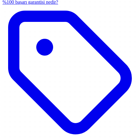
%100 başarı garantisi nedir?