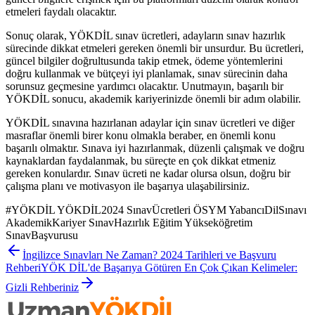
etmeleri faydalı olacaktır.
Sonuç olarak, YÖKDİL sınav ücretleri, adayların sınav hazırlık
sürecinde dikkat etmeleri gereken önemli bir unsurdur. Bu ücretleri,
güncel bilgiler doğrultusunda takip etmek, ödeme yöntemlerini
doğru kullanmak ve bütçeyi iyi planlamak, sınav sürecinin daha
sorunsuz geçmesine yardımcı olacaktır. Unutmayın, başarılı bir
YÖKDİL sonucu, akademik kariyerinizde önemli bir adım olabilir.
YÖKDİL sınavına hazırlanan adaylar için sınav ücretleri ve diğer
masraflar önemli birer konu olmakla beraber, en önemli konu
başarılı olmaktır. Sınava iyi hazırlanmak, düzenli çalışmak ve doğru
kaynaklardan faydalanmak, bu süreçte en çok dikkat etmeniz
gereken konulardır. Sınav ücreti ne kadar olursa olsun, doğru bir
çalışma planı ve motivasyon ile başarıya ulaşabilirsiniz.
#
YÖKDİL YÖKDİL2024 SınavÜcretleri ÖSYM YabancıDilSınavı
AkademikKariyer SınavHazırlık Eğitim Yükseköğretim
SınavBaşvurusu
İngilizce Sınavları Ne Zaman? 2024 Tarihleri ve Başvuru
Rehberi
YÖK DİL'de Başarıya Götüren En Çok Çıkan Kelimeler:
Gizli Rehberiniz