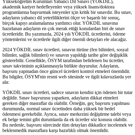
Yükseköğretim Kurumları Yabancı Dil Sınavı (YÖKDİL),
akademik kariyer hedefleyenler veya yüksek lisans/doktora
programlarına başvurmak isteyenler için kritik bir sınavdır. Bu sınav,
adayların yabancı dil yeterliliklerini ölçer ve başarılı bir sonuç,
birçok kapıyı aralamalarına yardımcı olur. YÖKDİL sınavına
hazırlanan adayların en çok merak ettiği konulardan biri de sınav
ücretleridir. Bu yazımızda, 2024 yılı YÖKDİL ücretlerini, ödeme
yöntemlerini ve ücretlerle ilgili diğer önemli detayları ele alacağız.
2024 YÖKDİL sınav ücretleri, sınavın türüne (fen bilimleri, sosyal
bilimler, sağlık bilimleri) ve sınavın yapıldığı tarihe göre değişiklik
gösterebilir. Genellikle, ÖSYM tarafından belirlenen bu ücretler,
sınav takviminin açıklanmasıyla birlikte duyurulur. Adayların,
başvuru yapmadan önce güncel ücretleri kontrol etmeleri önemlidir.
Bu bilgiler, ÖSYM'nin resmi web sitesinde ve ilgili kılavuzlarda yer
alır.
YÖKDİL sınav ücretleri, sadece sınavın kendisi için ödenen bir tutar
değildir. Sınav başvurusu yaparken, adayların dikkat etmeleri
gereken diğer masraflar da olabilir. Örneğin, geç başvuru yapılması
durumunda, normal sınav ücretinden daha yüksek bir bedel
ödenmesi gerekebilir. Ayrıca, sınav merkezini değiştirme talebi veya
ek belge temini gibi durumlarda da ek ücretler söz konusu olabilir.
Bu nedenle, başvuru sürecinde tüm detayları dikkatlice incelemek ve
beklenmedik masraflara karşı hazırlıklı olmak önemlidir.