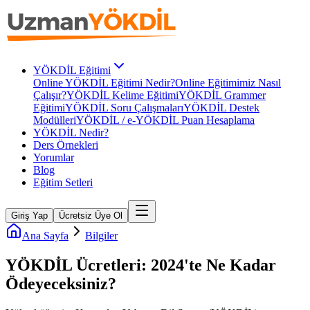
YÖKDİL Eğitimi
Online YÖKDİL Eğitimi Nedir?
Online Eğitimimiz Nasıl
Çalışır?
YÖKDİL Kelime Eğitimi
YÖKDİL Grammer
Eğitimi
YÖKDİL Soru Çalışmaları
YÖKDİL Destek
Modülleri
YÖKDİL / e-YÖKDİL Puan Hesaplama
YÖKDİL Nedir?
Ders Örnekleri
Yorumlar
Blog
Eğitim Setleri
Giriş Yap
Ücretsiz Üye Ol
Ana Sayfa
Bilgiler
YÖKDİL Ücretleri: 2024'te Ne Kadar
Ödeyeceksiniz?