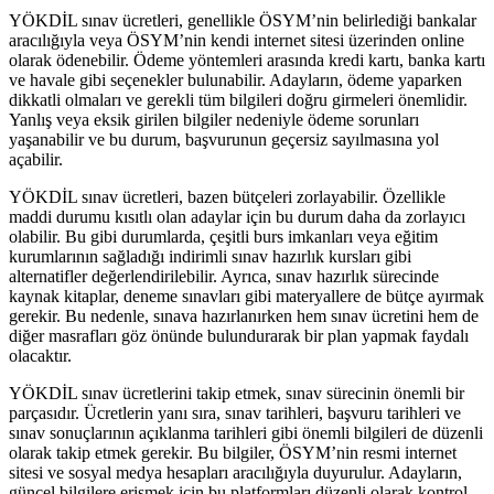
YÖKDİL sınav ücretleri, genellikle ÖSYM’nin belirlediği bankalar
aracılığıyla veya ÖSYM’nin kendi internet sitesi üzerinden online
olarak ödenebilir. Ödeme yöntemleri arasında kredi kartı, banka kartı
ve havale gibi seçenekler bulunabilir. Adayların, ödeme yaparken
dikkatli olmaları ve gerekli tüm bilgileri doğru girmeleri önemlidir.
Yanlış veya eksik girilen bilgiler nedeniyle ödeme sorunları
yaşanabilir ve bu durum, başvurunun geçersiz sayılmasına yol
açabilir.
YÖKDİL sınav ücretleri, bazen bütçeleri zorlayabilir. Özellikle
maddi durumu kısıtlı olan adaylar için bu durum daha da zorlayıcı
olabilir. Bu gibi durumlarda, çeşitli burs imkanları veya eğitim
kurumlarının sağladığı indirimli sınav hazırlık kursları gibi
alternatifler değerlendirilebilir. Ayrıca, sınav hazırlık sürecinde
kaynak kitaplar, deneme sınavları gibi materyallere de bütçe ayırmak
gerekir. Bu nedenle, sınava hazırlanırken hem sınav ücretini hem de
diğer masrafları göz önünde bulundurarak bir plan yapmak faydalı
olacaktır.
YÖKDİL sınav ücretlerini takip etmek, sınav sürecinin önemli bir
parçasıdır. Ücretlerin yanı sıra, sınav tarihleri, başvuru tarihleri ve
sınav sonuçlarının açıklanma tarihleri gibi önemli bilgileri de düzenli
olarak takip etmek gerekir. Bu bilgiler, ÖSYM’nin resmi internet
sitesi ve sosyal medya hesapları aracılığıyla duyurulur. Adayların,
güncel bilgilere erişmek için bu platformları düzenli olarak kontrol