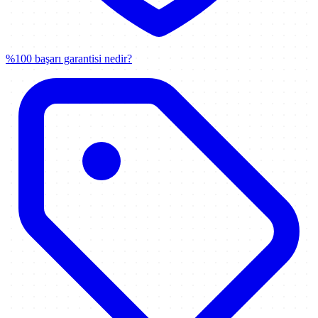
%100 başarı garantisi nedir?