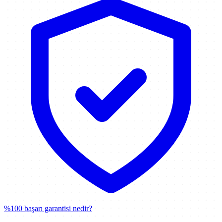
%100 başarı garantisi nedir?