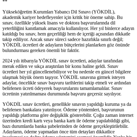
**
Yükseköğretim Kurumları Yabancı Dil Sınavı (YÖKDİL),
akademik kariyer hedefleyenler için kritik bir öneme sahip. Bu
sınav, özellikle yüksek lisans ve doktora başvurularında dil
yeterliliğini kanıtlamak amacıyla kullanılıyor. Her yıl binlerce adayın
katıldığı bu sınav, hem geçerliliği hem de içeriği açısından dikkatle
takip ediliyor. Ancak sınav süreci sadece hazırlıkla sınırlı değil;
YÖKDİL ücretleri de adayların bütçelerini planlarken göz önünde
bulundurması gereken önemli bir faktör.
2024 yılı itibarıyla YÖKDİL sınav ücretleri, adaylar tarafından
merak edilen ve sıkça araştırılan bir konu haline geldi. Sınav
ücretleri her yıl güncellenebiliyor ve bu nedenle en güncel bilgilere
ulaşmak büyük önem taşıyor. YÖKDİL sınavına girmek isteyen
adaylar, öncelikle sınav başvuru tarihlerini takip etmeli ve ardından
belirlenen ücreti ödeyerek başvurularını tamamlamalılar. Sınav
ücretinin yatırılmaması durumunda başvuru geçersiz sayılıyor.
YÖKDİL sınav ücretleri, genellikle sınavın yapıldığı kuruma ya da
belirlenen bankalara yatırılıyor. Ödeme yöntemleri, başvurunun
yapıldığı platforma göre değişiklik gösterebilir. Çoğu zaman internet
üzerinden kredi kartı veya banka kartı ile ödeme yapılabildiği gibi,
bazı durumlarda banka şubelerinden de ödeme gerçekleştirilebilir.
Adayların, ödeme yapmadan önce tüm detayları dikkatlice