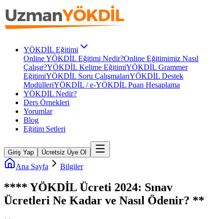
YÖKDİL Eğitimi
Online YÖKDİL Eğitimi Nedir?
Online Eğitimimiz Nasıl
Çalışır?
YÖKDİL Kelime Eğitimi
YÖKDİL Grammer
Eğitimi
YÖKDİL Soru Çalışmaları
YÖKDİL Destek
Modülleri
YÖKDİL / e-YÖKDİL Puan Hesaplama
YÖKDİL Nedir?
Ders Örnekleri
Yorumlar
Blog
Eğitim Setleri
Giriş Yap
Ücretsiz Üye Ol
Ana Sayfa
Bilgiler
**** YÖKDİL Ücreti 2024: Sınav
Ücretleri Ne Kadar ve Nasıl Ödenir? **