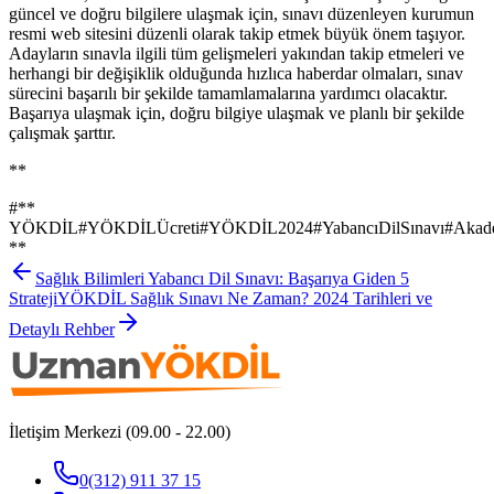
güncel ve doğru bilgilere ulaşmak için, sınavı düzenleyen kurumun
resmi web sitesini düzenli olarak takip etmek büyük önem taşıyor.
Adayların sınavla ilgili tüm gelişmeleri yakından takip etmeleri ve
herhangi bir değişiklik olduğunda hızlıca haberdar olmaları, sınav
sürecini başarılı bir şekilde tamamlamalarına yardımcı olacaktır.
Başarıya ulaşmak için, doğru bilgiye ulaşmak ve planlı bir şekilde
çalışmak şarttır.
**
#
**
YÖKDİL
#
YÖKDİLÜcreti
#
YÖKDİL2024
#
YabancıDilSınavı
#
Akad
**
Sağlık Bilimleri Yabancı Dil Sınavı: Başarıya Giden 5
Strateji
YÖKDİL Sağlık Sınavı Ne Zaman? 2024 Tarihleri ve
Detaylı Rehber
İletişim Merkezi (09.00 - 22.00)
0(312) 911 37 15