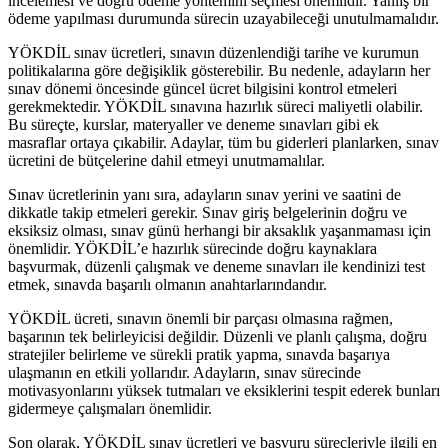
incelemesi ve doğru ödeme yöntemini seçmesi önemlidir. Yanlış bir
ödeme yapılması durumunda sürecin uzayabileceği unutulmamalıdır.
YÖKDİL sınav ücretleri, sınavın düzenlendiği tarihe ve kurumun
politikalarına göre değişiklik gösterebilir. Bu nedenle, adayların her
sınav dönemi öncesinde güncel ücret bilgisini kontrol etmeleri
gerekmektedir. YÖKDİL sınavına hazırlık süreci maliyetli olabilir.
Bu süreçte, kurslar, materyaller ve deneme sınavları gibi ek
masraflar ortaya çıkabilir. Adaylar, tüm bu giderleri planlarken, sınav
ücretini de bütçelerine dahil etmeyi unutmamalılar.
Sınav ücretlerinin yanı sıra, adayların sınav yerini ve saatini de
dikkatle takip etmeleri gerekir. Sınav giriş belgelerinin doğru ve
eksiksiz olması, sınav günü herhangi bir aksaklık yaşanmaması için
önemlidir. YÖKDİL’e hazırlık sürecinde doğru kaynaklara
başvurmak, düzenli çalışmak ve deneme sınavları ile kendinizi test
etmek, sınavda başarılı olmanın anahtarlarındandır.
YÖKDİL ücreti, sınavın önemli bir parçası olmasına rağmen,
başarının tek belirleyicisi değildir. Düzenli ve planlı çalışma, doğru
stratejiler belirleme ve sürekli pratik yapma, sınavda başarıya
ulaşmanın en etkili yollarıdır. Adayların, sınav sürecinde
motivasyonlarını yüksek tutmaları ve eksiklerini tespit ederek bunları
gidermeye çalışmaları önemlidir.
Son olarak, YÖKDİL sınav ücretleri ve başvuru süreçleriyle ilgili en