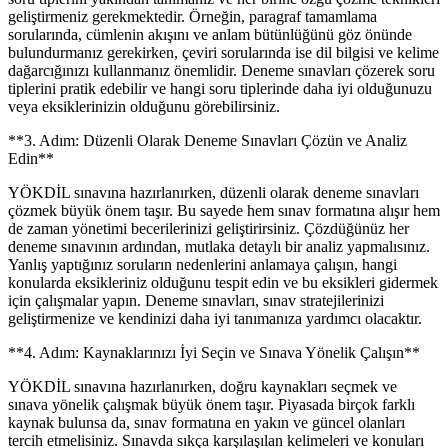
geliştirmeniz gerekmektedir. Örneğin, paragraf tamamlama
sorularında, cümlenin akışını ve anlam bütünlüğünü göz önünde
bulundurmanız gerekirken, çeviri sorularında ise dil bilgisi ve kelime
dağarcığınızı kullanmanız önemlidir. Deneme sınavları çözerek soru
tiplerini pratik edebilir ve hangi soru tiplerinde daha iyi olduğunuzu
veya eksiklerinizin olduğunu görebilirsiniz.
**3. Adım: Düzenli Olarak Deneme Sınavları Çözün ve Analiz
Edin**
YÖKDİL sınavına hazırlanırken, düzenli olarak deneme sınavları
çözmek büyük önem taşır. Bu sayede hem sınav formatına alışır hem
de zaman yönetimi becerilerinizi geliştirirsiniz. Çözdüğünüz her
deneme sınavının ardından, mutlaka detaylı bir analiz yapmalısınız.
Yanlış yaptığınız soruların nedenlerini anlamaya çalışın, hangi
konularda eksikleriniz olduğunu tespit edin ve bu eksikleri gidermek
için çalışmalar yapın. Deneme sınavları, sınav stratejilerinizi
geliştirmenize ve kendinizi daha iyi tanımanıza yardımcı olacaktır.
**4. Adım: Kaynaklarınızı İyi Seçin ve Sınava Yönelik Çalışın**
YÖKDİL sınavına hazırlanırken, doğru kaynakları seçmek ve
sınava yönelik çalışmak büyük önem taşır. Piyasada birçok farklı
kaynak bulunsa da, sınav formatına en yakın ve güncel olanları
tercih etmelisiniz. Sınavda sıkça karşılaşılan kelimeleri ve konuları