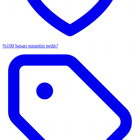
%100 başarı garantisi nedir?