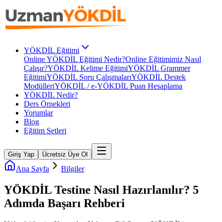
YÖKDİL Eğitimi
Online YÖKDİL Eğitimi Nedir?
Online Eğitimimiz Nasıl
Çalışır?
YÖKDİL Kelime Eğitimi
YÖKDİL Grammer
Eğitimi
YÖKDİL Soru Çalışmaları
YÖKDİL Destek
Modülleri
YÖKDİL / e-YÖKDİL Puan Hesaplama
YÖKDİL Nedir?
Ders Örnekleri
Yorumlar
Blog
Eğitim Setleri
Giriş Yap
Ücretsiz Üye Ol
Ana Sayfa
Bilgiler
YÖKDİL Testine Nasıl Hazırlanılır? 5
Adımda Başarı Rehberi