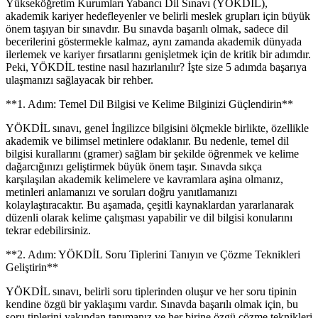
Yükseköğretim Kurumları Yabancı Dil Sınavı (YÖKDİL),
akademik kariyer hedefleyenler ve belirli meslek grupları için büyük
önem taşıyan bir sınavdır. Bu sınavda başarılı olmak, sadece dil
becerilerini göstermekle kalmaz, aynı zamanda akademik dünyada
ilerlemek ve kariyer fırsatlarını genişletmek için de kritik bir adımdır.
Peki, YÖKDİL testine nasıl hazırlanılır? İşte size 5 adımda başarıya
ulaşmanızı sağlayacak bir rehber.
**1. Adım: Temel Dil Bilgisi ve Kelime Bilginizi Güçlendirin**
YÖKDİL sınavı, genel İngilizce bilgisini ölçmekle birlikte, özellikle
akademik ve bilimsel metinlere odaklanır. Bu nedenle, temel dil
bilgisi kurallarını (gramer) sağlam bir şekilde öğrenmek ve kelime
dağarcığınızı geliştirmek büyük önem taşır. Sınavda sıkça
karşılaşılan akademik kelimelere ve kavramlara aşina olmanız,
metinleri anlamanızı ve soruları doğru yanıtlamanızı
kolaylaştıracaktır. Bu aşamada, çeşitli kaynaklardan yararlanarak
düzenli olarak kelime çalışması yapabilir ve dil bilgisi konularını
tekrar edebilirsiniz.
**2. Adım: YÖKDİL Soru Tiplerini Tanıyın ve Çözme Teknikleri
Geliştirin**
YÖKDİL sınavı, belirli soru tiplerinden oluşur ve her soru tipinin
kendine özgü bir yaklaşımı vardır. Sınavda başarılı olmak için, bu
soru tiplerini yakından tanımanız ve her birine özgü çözme teknikleri