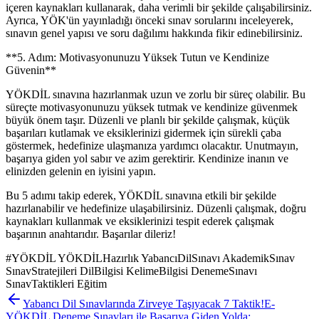
içeren kaynakları kullanarak, daha verimli bir şekilde çalışabilirsiniz.
Ayrıca, YÖK'ün yayınladığı önceki sınav sorularını inceleyerek,
sınavın genel yapısı ve soru dağılımı hakkında fikir edinebilirsiniz.
**5. Adım: Motivasyonunuzu Yüksek Tutun ve Kendinize
Güvenin**
YÖKDİL sınavına hazırlanmak uzun ve zorlu bir süreç olabilir. Bu
süreçte motivasyonunuzu yüksek tutmak ve kendinize güvenmek
büyük önem taşır. Düzenli ve planlı bir şekilde çalışmak, küçük
başarıları kutlamak ve eksiklerinizi gidermek için sürekli çaba
göstermek, hedefinize ulaşmanıza yardımcı olacaktır. Unutmayın,
başarıya giden yol sabır ve azim gerektirir. Kendinize inanın ve
elinizden gelenin en iyisini yapın.
Bu 5 adımı takip ederek, YÖKDİL sınavına etkili bir şekilde
hazırlanabilir ve hedefinize ulaşabilirsiniz. Düzenli çalışmak, doğru
kaynakları kullanmak ve eksiklerinizi tespit ederek çalışmak
başarının anahtarıdır. Başarılar dileriz!
#
YÖKDİL YÖKDİLHazırlık YabancıDilSınavı AkademikSınav
SınavStratejileri DilBilgisi KelimeBilgisi DenemeSınavı
SınavTaktikleri Eğitim
Yabancı Dil Sınavlarında Zirveye Taşıyacak 7 Taktik!
E-
YÖKDİL Deneme Sınavları ile Başarıya Giden Yolda: