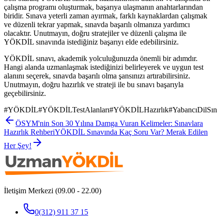
çalışma programı oluşturmak, başarıya ulaşmanın anahtarlarından
biridir. Sınava yeterli zaman ayırmak, farklı kaynaklardan çalışmak
ve düzenli tekrar yapmak, sınavda başarılı olmanıza yardımcı
olacaktır. Unutmayın, doğru stratejiler ve düzenli çalışma ile
YÖKDİL sınavında istediğiniz başarıyı elde edebilirsiniz.
YÖKDİL sınavı, akademik yolculuğunuzda önemli bir adımdır.
Hangi alanda uzmanlaşmak istediğinizi belirleyerek ve uygun test
alanını seçerek, sınavda başarılı olma şansınızı artırabilirsiniz.
Unutmayın, doğru hazırlık ve strateji ile bu sınavı başarıyla
geçebilirsiniz.
#
YÖKDİL
#
YÖKDİLTestAlanları
#
YÖKDİLHazırlık
#
YabancıDilSın
ÖSYM'nin Son 30 Yılına Damga Vuran Kelimeler: Sınavlara
Hazırlık Rehberi
YÖKDİL Sınavında Kaç Soru Var? Merak Edilen
Her Şey!
İletişim Merkezi (09.00 - 22.00)
0(312) 911 37 15