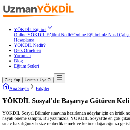
YÖKDİL Eğitimi
Online YÖKDİL Eğitimi Nedir?
Online Eğitimimiz Nasıl Çalışı
Hesaplama
YÖKDİL Nedir?
Ders Örnekleri
Yorumlar
Blog
Eğitim Setleri
Giriş Yap
Ücretsiz Üye Ol
Ana Sayfa
Bilgiler
YÖKDİL Sosyal'de Başarıya Götüren Kelim
YÖKDİL Sosyal Bilimler sınavına hazırlanan adaylar için en kritik nokt
hayati öneme sahiptir. Bu yazımızda, YÖKDİL Sosyal'de en çok çıkan ke
sınav hazırlığınızda size rehberlik etmek ve kelime dağarcığınızı gelişti