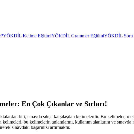
r?
YÖKDİL Kelime Eğitimi
YÖKDİL Grammer Eğitimi
YÖKDİL Soru Ç
eler: En Çok Çıkanlar ve Sırları!
alardan biri, sınavda sıkça karşılaşılan kelimelerdir. Bu kelimeler, me
limeleri, bu kelimelerin anlamlarını, kullanım alanlarını ve sınavda nas
rerek sınavdaki başarınızı artırmaktır.