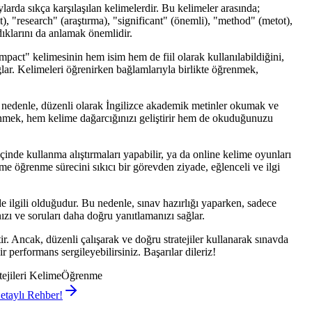
rda sıkça karşılaşılan kelimelerdir. Bu kelimeler arasında;
), "research" (araştırma), "significant" (önemli), "method" (metot),
dıklarını da anlamak önemlidir.
mpact" kelimesinin hem isim hem de fiil olarak kullanılabildiğini,
ğlar. Kelimeleri öğrenirken bağlamlarıyla birlikte öğrenmek,
 nedenle, düzenli olarak İngilizce akademik metinler okumak ve
enmek, hem kelime dağarcığınızı geliştirir hem de okuduğunuzu
çinde kullanma alıştırmaları yapabilir, ya da online kelime oyunları
 öğrenme sürecini sıkıcı bir görevden ziyade, eğlenceli ve ilgi
 ilgili olduğudur. Bu nedenle, sınav hazırlığı yaparken, sadece
zı ve soruları daha doğru yanıtlamanızı sağlar.
 Ancak, düzenli çalışarak ve doğru stratejiler kullanarak sınavda
r performans sergileyebilirsiniz. Başarılar dileriz!
ejileri KelimeÖğrenme
etaylı Rehber!