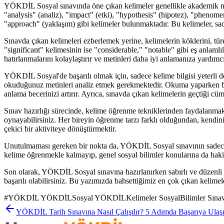
YÖKDİL Sosyal sınavında öne çıkan kelimeler genellikle akademik metin
"analysis" (analiz), "impact" (etki), "hypothesis" (hipotez), "phenome
"approach" (yaklaşım) gibi kelimeler bulunmaktadır. Bu kelimeler, sade
Sınavda çıkan kelimeleri ezberlemek yerine, kelimelerin köklerini, tür
"significant" kelimesinin ise "considerable," "notable" gibi eş anlaml
hatırlanmalarını kolaylaştırır ve metinleri daha iyi anlamanıza yardımcı
YÖKDİL Sosyal'de başarılı olmak için, sadece kelime bilgisi yeterli
okuduğunuz metinleri analiz etmek gerekmektedir. Okuma yaparken bilm
anlama becerinizi artırır. Ayrıca, sınavda çıkan kelimelerin geçtiği cüm
Sınav hazırlığı sürecinde, kelime öğrenme tekniklerinden faydalanmak d
oynayabilirsiniz. Her bireyin öğrenme tarzı farklı olduğundan, kendi
çekici bir aktiviteye dönüştürmektir.
Unutulmaması gereken bir nokta da, YÖKDİL Sosyal sınavının sadece kel
kelime öğrenmekle kalmayıp, genel sosyal bilimler konularına da haki
Son olarak, YÖKDİL Sosyal sınavına hazırlanırken sabırlı ve düzenli 
başarılı olabilirsiniz. Bu yazımızda bahsettiğimiz en çok çıkan kelimele
#
YÖKDİL YÖKDİLSosyal YÖKDİLKelimeler SosyalBilimler SınavHazı
YÖKDİL Tarih Sınavına Nasıl Çalışılır? 5 Adımda Başarıya Ulaş