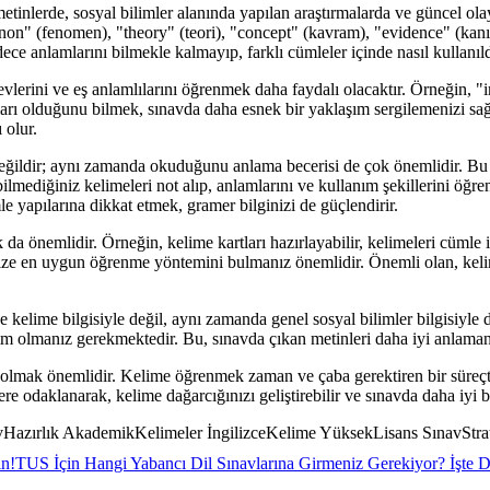
lerde, sosyal bilimler alanında yapılan araştırmalarda ve güncel olayla
non" (fenomen), "theory" (teori), "concept" (kavram), "evidence" (kanıt
ce anlamlarını bilmekle kalmayıp, farklı cümleler içinde nasıl kullanıl
evlerini ve eş anlamlılarını öğrenmek daha faydalı olacaktır. Örneğin, "i
ıları olduğunu bilmek, sınavda daha esnek bir yaklaşım sergilemenizi sa
 olur.
 değildir; aynı zamanda okuduğunu anlama becerisi de çok önemlidir. Bu
ediğiniz kelimeleri not alıp, anlamlarını ve kullanım şekillerini öğr
le yapılarına dikkat etmek, gramer bilginizi de güçlendirir.
a önemlidir. Örneğin, kelime kartları hazırlayabilir, kelimeleri cümle i
nize en uygun öğrenme yöntemini bulmanız önemlidir. Önemli olan, kelime
ime bilgisiyle değil, aynı zamanda genel sosyal bilimler bilgisiyle de
m olmanız gerekmektedir. Bu, sınavda çıkan metinleri daha iyi anlamanı
olmak önemlidir. Kelime öğrenmek zaman ve çaba gerektiren bir süreçtir.
re odaklanarak, kelime dağarcığınızı geliştirebilir ve sınavda daha iyi bi
rlık AkademikKelimeler İngilizceKelime YüksekLisans SınavStrat
ın!
TUS İçin Hangi Yabancı Dil Sınavlarına Girmeniz Gerekiyor? İşte D