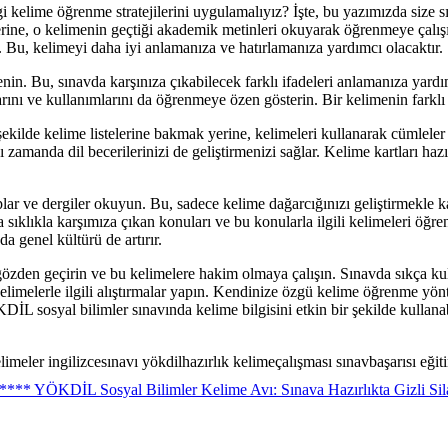
elime öğrenme stratejilerini uygulamalıyız? İşte, bu yazımızda size sın
rine, o kelimenin geçtiği akademik metinleri okuyarak öğrenmeye çalışı
. Bu, kelimeyi daha iyi anlamanıza ve hatırlamanıza yardımcı olacaktır.
öğrenin. Bu, sınavda karşınıza çıkabilecek farklı ifadeleri anlamanıza ya
arını ve kullanımlarını da öğrenmeye özen gösterin. Bir kelimenin farklı
 şekilde kelime listelerine bakmak yerine, kelimeleri kullanarak cümlele
zamanda dil becerilerinizi de geliştirmenizi sağlar. Kelime kartları haz
lar ve dergiler okuyun. Bu, sadece kelime dağarcığınızı geliştirmekle 
sıklıkla karşımıza çıkan konuları ve bu konularla ilgili kelimeleri öğr
 genel kültürü de artırır.
özden geçirin ve bu kelimelere hakim olmaya çalışın. Sınavda sıkça kull
limelerle ilgili alıştırmalar yapın. Kendinize özgü kelime öğrenme yönte
DİL sosyal bilimler sınavında kelime bilgisini etkin bir şekilde kullanab
meler ingilizcesınavı yökdilhazırlık kelimeçalışması sınavbaşarısı eğit
**** YÖKDİL Sosyal Bilimler Kelime Avı: Sınava Hazırlıkta Gizli Sil