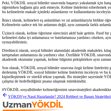
Peki, YÖKDİL sosyal bilimler sınavında başarıyı yakalamak için hangi k
öğrenirken bağlamı göz ardı etmeyin. Kelime listelerini ezberlemek ye
bu kelimelerin makale içindeki anlamlarını ve kullanımlarını inceleyin
İkinci olarak, kelimeleri eş anlamlıları ve zıt anlamlılarıyla birlikte 
Kelimelerin sadece tek bir anlamını değil, aynı zamanda farklı anlaml
Üçüncü olarak, kelime öğrenme sürecinizi aktif hale getirin. Pasif bir
kelimeleri daha iyi anlamanıza ve hatırlamanıza yardımcı olurken, aynı 
oynayabilirsiniz.
Dördüncü olarak, sosyal bilimler alanındaki akademik makaleler, kitap
tartışmaları anlamanıza da yardımcı olur. Özellikle YÖKDİL sınavında 
akademik okumalar yapmak, kelime bilgisini pekiştirirken aynı zamanda
Son olarak, YÖKDİL sosyal bilimler sınavına özgü kelime listelerini g
derlenmiş YÖKDİL sosyal bilimler kelime listelerini inceleyin ve bu ke
kişiselleştirmek ve sürekli tekrar yapmak. Bu stratejiler sayesinde YÖK
çalışma ile hedeflediğiniz puana ulaşmak mümkündür.
#
YÖKDİL sosyalbilimler kelimeöğrenimi sınavstratejileri akademikkeli
YÖKDS'ye Nasıl Hazırlanılır? 2024 Rehberi ve Başarı Stratejileri