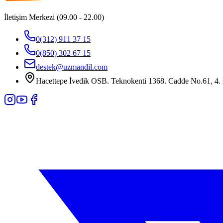
İletişim Merkezi (09.00 - 22.00)
0(312) 911 37 15
0(850) 302 67 15
destek@uzmandil.com
Hacettepe İvedik OSB. Teknokenti 1368. Cadde No.61, 4