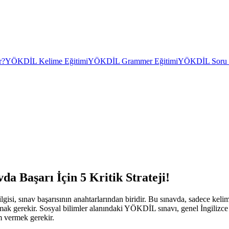
r?
YÖKDİL Kelime Eğitimi
YÖKDİL Grammer Eğitimi
YÖKDİL Soru Ç
a Başarı İçin 5 Kritik Strateji!
lgisi, sınav başarısının anahtarlarından biridir. Bu sınavda, sadece ke
nlamak gerekir. Sosyal bilimler alanındaki YÖKDİL sınavı, genel İngilizc
em vermek gerekir.