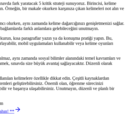
avda fark yaratacak 5 kritik strateji sunuyoruz. Birincisi, kelime
n. Örneğin, bir makale okurken karşınıza çıkan kelimeleri not alın ve
rdımcı olurken, aynı zamanda kelime dağarcığınızı genişletmenizi sağlar.
 bağlamlarda farklı anlamlara gelebileceğini unutmayın.
r kurun, kısa paragraflar yazın ya da konuşma pratiği yapın. Bu,
ırlayabilir, mobil uygulamaları kullanabilir veya kelime oyunları
kalmaz, aynı zamanda sosyal bilimler alanındaki temel kavramları ve
enmek, sınavda size büyük avantaj sağlayacaktır. Düzenli olarak
anılan kelimelere özellikle dikkat edin. Çeşitli kaynaklardan
mleri geliştirebilirsiniz. Önemli olan, öğrenme sürecinizi
ilir ve başarıya ulaşabilirsiniz. Unutmayın, düzenli ve planlı bir
im
ahın! **