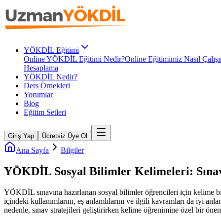
YÖKDİL Eğitimi
Online YÖKDİL Eğitimi Nedir?
Online Eğitimimiz Nasıl Çalışı
Hesaplama
YÖKDİL Nedir?
Ders Örnekleri
Yorumlar
Blog
Eğitim Setleri
Giriş Yap
Ücretsiz Üye Ol
Ana Sayfa
Bilgiler
YÖKDİL Sosyal Bilimler Kelimeleri: Sınavd
YÖKDİL sınavına hazırlanan sosyal bilimler öğrencileri için kelime bi
içindeki kullanımlarını, eş anlamlılarını ve ilgili kavramları da iyi a
nedenle, sınav stratejileri geliştirirken kelime öğrenimine özel bir ön