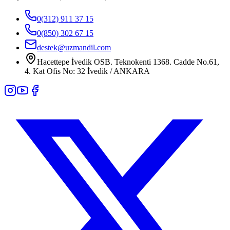
0(312) 911 37 15
0(850) 302 67 15
destek@uzmandil.com
Hacettepe İvedik OSB. Teknokenti 1368. Cadde No.61,
4. Kat Ofis No: 32 İvedik / ANKARA