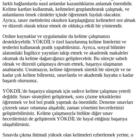
farklı bağlamlarda nasıl anlamlar kazandıklarını anlamak önemlidir.
Kelime kartları kullanmak, kelimeleri gruplandırarak çalışmak, ve
anlamlarını örnek cümleler içinde öğrenmek faydalı olacaktır.
Ayrıca, sınav metinlerini okurken karşılaştığınız kelimeleri not almak
ve düzenli olarak tekrar etmek de oldukça etkili bir yöntemdir.
Online kaynaklar ve uygulamalar da kelime çalışmanızı
destekleyebilir. YÖKDİL'e özel hazırlanmış kelime listelerini ve
testlerini kullanarak pratik yapabilirsiniz. Ayrıca, sosyal bilimler
alanındaki İngilizce yayınları takip etmek ve akademik makaleler
okumak da kelime dağarcığınızı geliştirecektir. Bu süreçte sabırlı
olmak ve düzenli çalışmaya devam etmek, başarıya ulaşmanın
anahtarıdır. Unutmayın, kelime öğrenmek sürekli bir süreçtir ve ne
kadar çok kelime bilirseniz, sınavlarda ve akademik hayatta o kadar
başarılı olursunuz.
YÖKDİL'de başarıya ulaşmak için sadece kelime çalışması yeterli
değildir. Sınav stratejileri geliştirmek, soru çözme tekniklerini
öğrenmek ve bol bol pratik yapmak da önemlidir. Deneme sınavları
çözerek sınav ortamına alışabilir, zaman yönetimi becerilerinizi
geliştirebilirsiniz. Kelime çalışmasıyla birlikte diğer sınav
becerilerinizi de geliştirerek YÖKDİL'de hayal ettiğiniz başarıya
ulaşabilirsiniz.
Sınavda çıkma ihtimali yüksek olan kelimeleri ezberlemek yerine, o