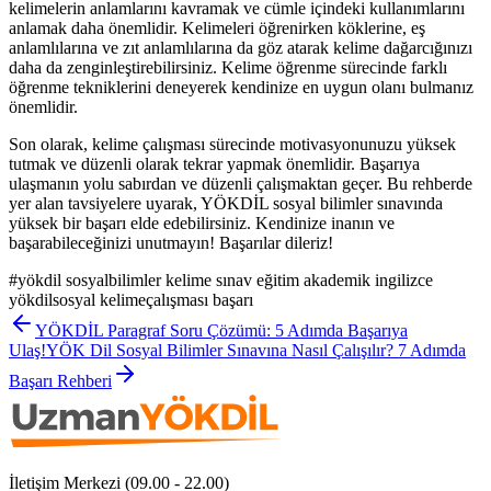
kelimelerin anlamlarını kavramak ve cümle içindeki kullanımlarını
anlamak daha önemlidir. Kelimeleri öğrenirken köklerine, eş
anlamlılarına ve zıt anlamlılarına da göz atarak kelime dağarcığınızı
daha da zenginleştirebilirsiniz. Kelime öğrenme sürecinde farklı
öğrenme tekniklerini deneyerek kendinize en uygun olanı bulmanız
önemlidir.
Son olarak, kelime çalışması sürecinde motivasyonunuzu yüksek
tutmak ve düzenli olarak tekrar yapmak önemlidir. Başarıya
ulaşmanın yolu sabırdan ve düzenli çalışmaktan geçer. Bu rehberde
yer alan tavsiyelere uyarak, YÖKDİL sosyal bilimler sınavında
yüksek bir başarı elde edebilirsiniz. Kendinize inanın ve
başarabileceğinizi unutmayın! Başarılar dileriz!
#
yökdil sosyalbilimler kelime sınav eğitim akademik ingilizce
yökdilsosyal kelimeçalışması başarı
YÖKDİL Paragraf Soru Çözümü: 5 Adımda Başarıya
Ulaş!
YÖK Dil Sosyal Bilimler Sınavına Nasıl Çalışılır? 7 Adımda
Başarı Rehberi
İletişim Merkezi (09.00 - 22.00)