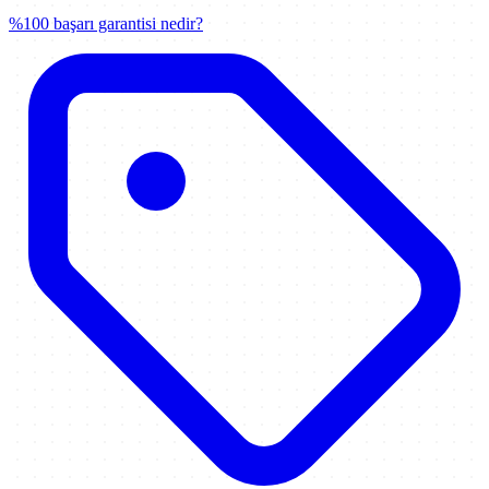
%100 başarı garantisi nedir?