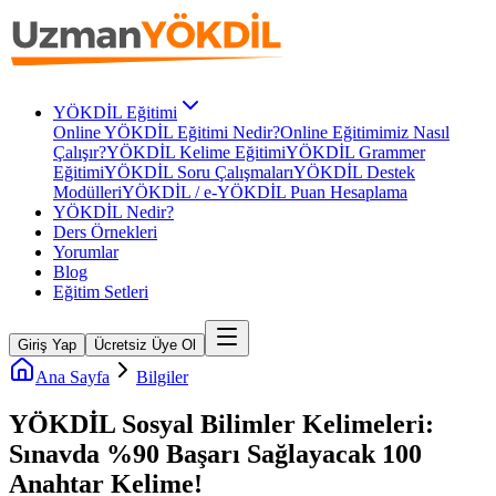
YÖKDİL Eğitimi
Online YÖKDİL Eğitimi Nedir?
Online Eğitimimiz Nasıl
Çalışır?
YÖKDİL Kelime Eğitimi
YÖKDİL Grammer
Eğitimi
YÖKDİL Soru Çalışmaları
YÖKDİL Destek
Modülleri
YÖKDİL / e-YÖKDİL Puan Hesaplama
YÖKDİL Nedir?
Ders Örnekleri
Yorumlar
Blog
Eğitim Setleri
Giriş Yap
Ücretsiz Üye Ol
Ana Sayfa
Bilgiler
YÖKDİL Sosyal Bilimler Kelimeleri:
Sınavda %90 Başarı Sağlayacak 100
Anahtar Kelime!