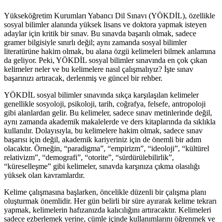
Yükseköğretim Kurumları Yabancı Dil Sınavı (YÖKDİL), özellikle
sosyal bilimler alanında yüksek lisans ve doktora yapmak isteyen
adaylar için kritik bir sınav. Bu sınavda başarılı olmak, sadece
gramer bilgisiyle sınırlı değil; aynı zamanda sosyal bilimler
literatürüne hakim olmak, bu alana özgü kelimeleri bilmek anlamına
da geliyor. Peki, YÖKDİL sosyal bilimler sınavında en çok çıkan
kelimeler neler ve bu kelimelere nasıl çalışmalıyız? İşte sınav
başarınızı artıracak, derlenmiş ve güncel bir rehber.
YÖKDİL sosyal bilimler sınavında sıkça karşılaşılan kelimeler
genellikle sosyoloji, psikoloji, tarih, coğrafya, felsefe, antropoloji
gibi alanlardan gelir. Bu kelimeler, sadece sınav metinlerinde değil,
aynı zamanda akademik makalelerde ve ders kitaplarında da sıklıkla
kullanılır. Dolayısıyla, bu kelimelere hakim olmak, sadece sınav
başarısı için değil, akademik kariyeriniz için de önemli bir adım
olacaktır. Örneğin, “paradigma”, “empirizm”, “ideoloji”, “kültürel
relativizm”, “demografi”, “otorite”, “sürdürülebilirlik”,
“küreselleşme” gibi kelimeler, sınavda karşınıza çıkma olasılığı
yüksek olan kavramlardır.
Kelime çalışmasına başlarken, öncelikle düzenli bir çalışma planı
oluşturmak önemlidir. Her gün belirli bir süre ayırarak kelime tekrarı
yapmak, kelimelerin hafızanızda kalıcılığını artıracaktır. Kelimeleri
sadece ezberlemek yerine, cümle içinde kullanımlarını öğrenmek ve