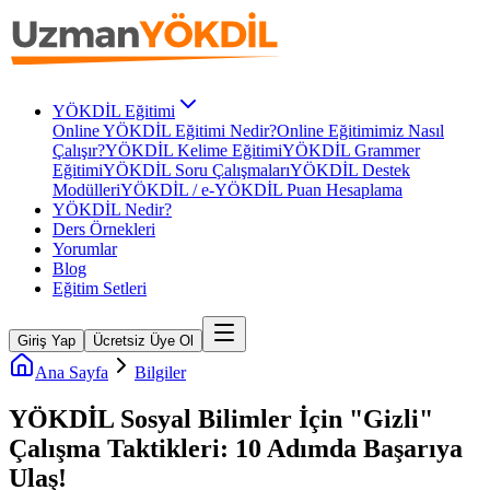
YÖKDİL Eğitimi
Online YÖKDİL Eğitimi Nedir?
Online Eğitimimiz Nasıl
Çalışır?
YÖKDİL Kelime Eğitimi
YÖKDİL Grammer
Eğitimi
YÖKDİL Soru Çalışmaları
YÖKDİL Destek
Modülleri
YÖKDİL / e-YÖKDİL Puan Hesaplama
YÖKDİL Nedir?
Ders Örnekleri
Yorumlar
Blog
Eğitim Setleri
Giriş Yap
Ücretsiz Üye Ol
Ana Sayfa
Bilgiler
YÖKDİL Sosyal Bilimler İçin "Gizli"
Çalışma Taktikleri: 10 Adımda Başarıya
Ulaş!