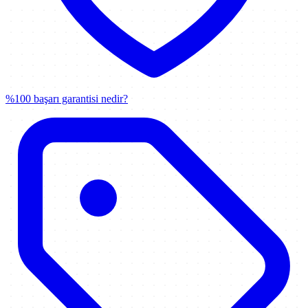
%100 başarı garantisi nedir?