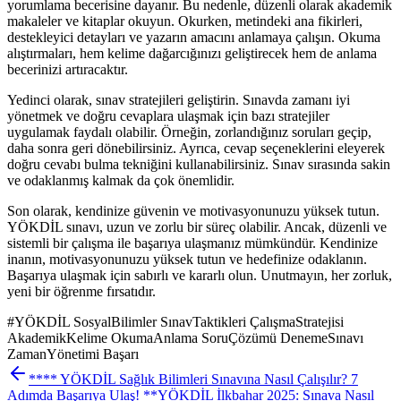
yorumlama becerisine dayanır. Bu nedenle, düzenli olarak akademik
makaleler ve kitaplar okuyun. Okurken, metindeki ana fikirleri,
destekleyici detayları ve yazarın amacını anlamaya çalışın. Okuma
alıştırmaları, hem kelime dağarcığınızı geliştirecek hem de anlama
becerinizi artıracaktır.
Yedinci olarak, sınav stratejileri geliştirin. Sınavda zamanı iyi
yönetmek ve doğru cevaplara ulaşmak için bazı stratejiler
uygulamak faydalı olabilir. Örneğin, zorlandığınız soruları geçip,
daha sonra geri dönebilirsiniz. Ayrıca, cevap seçeneklerini eleyerek
doğru cevabı bulma tekniğini kullanabilirsiniz. Sınav sırasında sakin
ve odaklanmış kalmak da çok önemlidir.
Son olarak, kendinize güvenin ve motivasyonunuzu yüksek tutun.
YÖKDİL sınavı, uzun ve zorlu bir süreç olabilir. Ancak, düzenli ve
sistemli bir çalışma ile başarıya ulaşmanız mümkündür. Kendinize
inanın, motivasyonunuzu yüksek tutun ve hedefinize odaklanın.
Başarıya ulaşmak için sabırlı ve kararlı olun. Unutmayın, her zorluk,
yeni bir öğrenme fırsatıdır.
#
YÖKDİL SosyalBilimler SınavTaktikleri ÇalışmaStratejisi
AkademikKelime OkumaAnlama SoruÇözümü DenemeSınavı
ZamanYönetimi Başarı
**** YÖKDİL Sağlık Bilimleri Sınavına Nasıl Çalışılır? 7
Adımda Başarıya Ulaş! **
YÖKDİL İlkbahar 2025: Sınava Nasıl