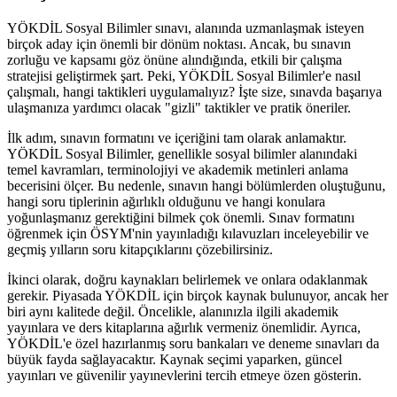
YÖKDİL Sosyal Bilimler sınavı, alanında uzmanlaşmak isteyen
birçok aday için önemli bir dönüm noktası. Ancak, bu sınavın
zorluğu ve kapsamı göz önüne alındığında, etkili bir çalışma
stratejisi geliştirmek şart. Peki, YÖKDİL Sosyal Bilimler'e nasıl
çalışmalı, hangi taktikleri uygulamalıyız? İşte size, sınavda başarıya
ulaşmanıza yardımcı olacak "gizli" taktikler ve pratik öneriler.
İlk adım, sınavın formatını ve içeriğini tam olarak anlamaktır.
YÖKDİL Sosyal Bilimler, genellikle sosyal bilimler alanındaki
temel kavramları, terminolojiyi ve akademik metinleri anlama
becerisini ölçer. Bu nedenle, sınavın hangi bölümlerden oluştuğunu,
hangi soru tiplerinin ağırlıklı olduğunu ve hangi konulara
yoğunlaşmanız gerektiğini bilmek çok önemli. Sınav formatını
öğrenmek için ÖSYM'nin yayınladığı kılavuzları inceleyebilir ve
geçmiş yılların soru kitapçıklarını çözebilirsiniz.
İkinci olarak, doğru kaynakları belirlemek ve onlara odaklanmak
gerekir. Piyasada YÖKDİL için birçok kaynak bulunuyor, ancak her
biri aynı kalitede değil. Öncelikle, alanınızla ilgili akademik
yayınlara ve ders kitaplarına ağırlık vermeniz önemlidir. Ayrıca,
YÖKDİL'e özel hazırlanmış soru bankaları ve deneme sınavları da
büyük fayda sağlayacaktır. Kaynak seçimi yaparken, güncel
yayınları ve güvenilir yayınevlerini tercih etmeye özen gösterin.