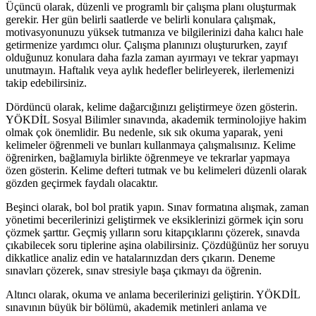
Üçüncü olarak, düzenli ve programlı bir çalışma planı oluşturmak
gerekir. Her gün belirli saatlerde ve belirli konulara çalışmak,
motivasyonunuzu yüksek tutmanıza ve bilgilerinizi daha kalıcı hale
getirmenize yardımcı olur. Çalışma planınızı oluştururken, zayıf
olduğunuz konulara daha fazla zaman ayırmayı ve tekrar yapmayı
unutmayın. Haftalık veya aylık hedefler belirleyerek, ilerlemenizi
takip edebilirsiniz.
Dördüncü olarak, kelime dağarcığınızı geliştirmeye özen gösterin.
YÖKDİL Sosyal Bilimler sınavında, akademik terminolojiye hakim
olmak çok önemlidir. Bu nedenle, sık sık okuma yaparak, yeni
kelimeler öğrenmeli ve bunları kullanmaya çalışmalısınız. Kelime
öğrenirken, bağlamıyla birlikte öğrenmeye ve tekrarlar yapmaya
özen gösterin. Kelime defteri tutmak ve bu kelimeleri düzenli olarak
gözden geçirmek faydalı olacaktır.
Beşinci olarak, bol bol pratik yapın. Sınav formatına alışmak, zaman
yönetimi becerilerinizi geliştirmek ve eksiklerinizi görmek için soru
çözmek şarttır. Geçmiş yılların soru kitapçıklarını çözerek, sınavda
çıkabilecek soru tiplerine aşina olabilirsiniz. Çözdüğünüz her soruyu
dikkatlice analiz edin ve hatalarınızdan ders çıkarın. Deneme
sınavları çözerek, sınav stresiyle başa çıkmayı da öğrenin.
Altıncı olarak, okuma ve anlama becerilerinizi geliştirin. YÖKDİL
sınavının büyük bir bölümü, akademik metinleri anlama ve