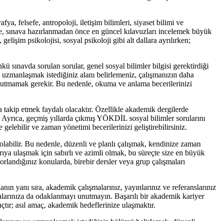
ya, felsefe, antropoloji, iletişim bilimleri, siyaset bilimi ve
nle, sınava hazırlanmadan önce en güncel kılavuzları incelemek büyük
elişim psikolojisi, sosyal psikoloji gibi alt dallara ayrılırken;
sınavda sorulan sorular, genel sosyal bilimler bilgisi gerektirdiği
 ve uzmanlaşmak istediğiniz alanı belirlemeniz, çalışmanızın daha
unutmamak gerekir. Bu nedenle, okuma ve anlama becerilerinizi
 takip etmek faydalı olacaktır. Özellikle akademik dergilerde
. Ayrıca, geçmiş yıllarda çıkmış YÖKDİL sosyal bilimler sorularını
gelebilir ve zaman yönetimi becerilerinizi geliştirebilirsiniz.
abilir. Bu nedenle, düzenli ve planlı çalışmak, kendinize zaman
ya ulaşmak için sabırlı ve azimli olmak, bu süreçte size en büyük
orlandığınız konularda, birebir dersler veya grup çalışmaları
nın yanı sıra, akademik çalışmalarınız, yayınlarınız ve referanslarınız
larınıza da odaklanmayı unutmayın. Başarılı bir akademik kariyer
çtır; asıl amaç, akademik hedeflerinize ulaşmaktır.