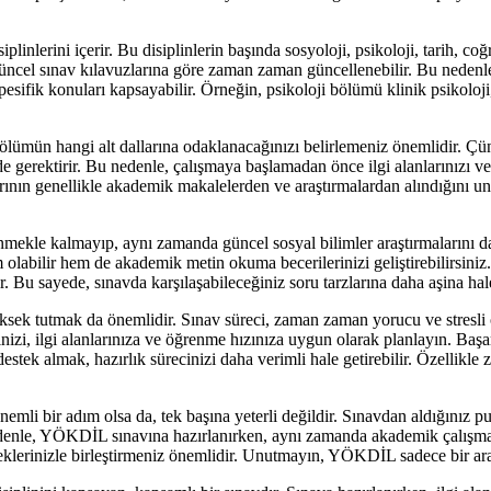
nlerini içerir. Bu disiplinlerin başında sosyoloji, psikoloji, tarih, coğraf
en güncel sınav kılavuzlarına göre zaman zaman güncellenebilir. Bu nede
esifik konuları kapsayabilir. Örneğin, psikoloji bölümü klinik psikoloji, g
mün hangi alt dallarına odaklanacağınızı belirlemeniz önemlidir. Çünkü 
ti de gerektirir. Bu nedenle, çalışmaya başlamadan önce ilgi alanlarınızı
arının genellikle akademik makalelerden ve araştırmalardan alındığını 
enmekle kalmayıp, aynı zamanda güncel sosyal bilimler araştırmalarını da
labilir hem de akademik metin okuma becerilerinizi geliştirebilirsiniz
 Bu sayede, sınavda karşılaşabileceğiniz soru tarzlarına daha aşina hale 
ek tutmak da önemlidir. Sınav süreci, zaman zaman yorucu ve stresli ol
, ilgi alanlarınıza ve öğrenme hızınıza uygun olarak planlayın. Başarı
tek almak, hazırlık sürecinizi daha verimli hale getirebilir. Özellikle z
li bir adım olsa da, tek başına yeterli değildir. Sınavdan aldığınız pua
edenle, YÖKDİL sınavına hazırlanırken, aynı zamanda akademik çalışma
neklerinizle birleştirmeniz önemlidir. Unutmayın, YÖKDİL sadece bir ara