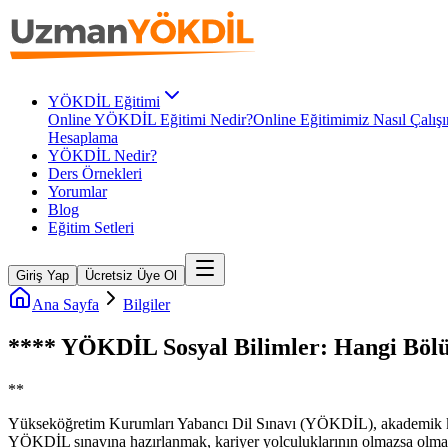
YÖKDİL Eğitimi
Online YÖKDİL Eğitimi Nedir?
Online Eğitimimiz Nasıl Çalışı
Hesaplama
YÖKDİL Nedir?
Ders Örnekleri
Yorumlar
Blog
Eğitim Setleri
Giriş Yap
Ücretsiz Üye Ol
Ana Sayfa
Bilgiler
**** YÖKDİL Sosyal Bilimler: Hangi Bölü
**
Yükseköğretim Kurumları Yabancı Dil Sınavı (YÖKDİL), akademik kariy
YÖKDİL sınavına hazırlanmak, kariyer yolculuklarının olmazsa olmaz 