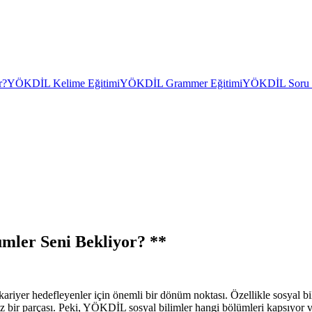
r?
YÖKDİL Kelime Eğitimi
YÖKDİL Grammer Eğitimi
YÖKDİL Soru Ç
mler Seni Bekliyor? **
er hedefleyenler için önemli bir dönüm noktası. Özellikle sosyal bil
bir parçası. Peki, YÖKDİL sosyal bilimler hangi bölümleri kapsıyor v