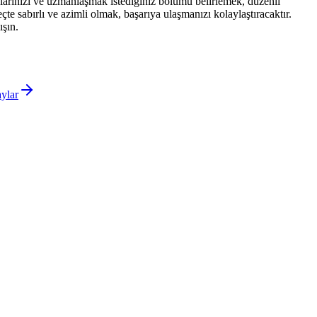
anlarınızı ve uzmanlaşmak istediğiniz bölümü belirlemek, düzenli
e sabırlı ve azimli olmak, başarıya ulaşmanızı kolaylaştıracaktır.
şın.
ylar