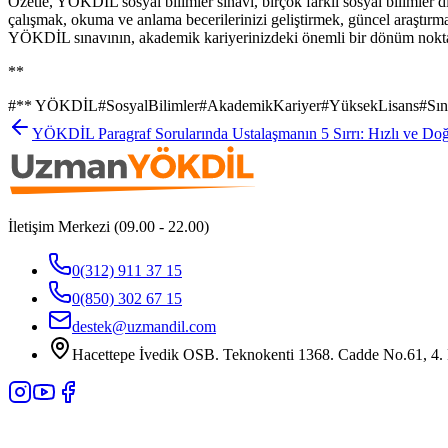
Özetle, YÖKDİL sosyal bilimler sınavı, birçok farklı sosyal bilimler d
çalışmak, okuma ve anlama becerilerinizi geliştirmek, güncel araştırm
YÖKDİL sınavının, akademik kariyerinizdeki önemli bir dönüm noktas
**
#
** YÖKDİL
#
SosyalBilimler
#
AkademikKariyer
#
YüksekLisans
#
Sın
YÖKDİL Paragraf Sorularında Ustalaşmanın 5 Sırrı: Hızlı ve Do
İletişim Merkezi (09.00 - 22.00)
0(312) 911 37 15
0(850) 302 67 15
destek@uzmandil.com
Hacettepe İvedik OSB. Teknokenti 1368. Cadde No.61, 4