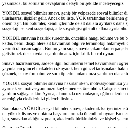
yazımızda, bu soruların cevaplarını detaylı bir şekilde inceleyeceğiz.
YÖKDİL sosyal bilimler sınavı, geniş bir yelpazede sosyal bilimler disipli
uluslararası ilişkiler gelir. Ancak bu liste, YÖK tarafından belirlen
önem taşır. Bu bölümler, kendi içlerinde de alt dallara ayrılarak daha sp
sosyoloji ise kent sosyolojisi, aile sosyolojisi gibi alt dallara ayrılabilir.
YÖKDİL sınavına hazırlık sürecinde, öncelikle hangi bölüme ve bu bölü
kadar, belirli disiplinlere ait kavramsal bilgi ve terminoloji hakimiye
verimli olmasını sağlar. Bunun yanı sıra, sınavda çıkan okuma parçal
geliştirmek de sınavda başarılı olmanız için kritik bir rol oynar.
Sınava hazırlanırken, sadece ilgili bölümlerin temel kavramlarını öğr
yayınlanan güncel makaleleri okuyarak hem güncel tartışmalara hakim o
çözmek, sınav formatını ve soru tiplerini anlamanıza yardımcı olacaktır.
YÖKDİL sosyal bilimler sınavına hazırlanırken, motivasyonunuzu yüks
ayırmak ve motivasyonunuzu kaybetmemek önemlidir. Çalışma sürecinizi
yardımı sağlayacaktır. Ayrıca, alanınızda uzmanlaşmış eğitmenlerden des
aracılığıyla eksiklerinizi giderebilirsiniz.
Son olarak, YÖKDİL sosyal bilimler sınavı, akademik kariyerinizde önem
da yüksek lisans ve doktora başvurularınızda önemli rol oynar. Bu n
için, sınavdan aldığınız puanı, akademik birikiminizle ve kişisel yete