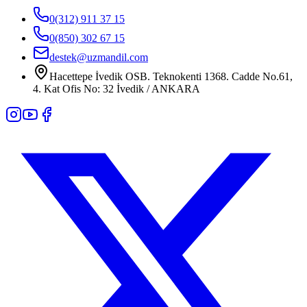
0(312) 911 37 15
0(850) 302 67 15
destek@uzmandil.com
Hacettepe İvedik OSB. Teknokenti 1368. Cadde No.61,
4. Kat Ofis No: 32 İvedik / ANKARA