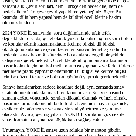
kısım, sınavın en önemli bölümlerinden biridir ve genellikle en çok
zamanı alır. Çeviri soruları, hem Türkçe'den hedef dile, hem de
hedef dilden Türkçeye çeviri yapabilme yeteneğinizi ölçer. Bu
kısımda, dilin hem yapısal hem de kültürel özelliklerine hakim
olmanız beklenir.
2024 YÖKDİL sınavında, soru dağılımlarında ufak tefek
değişiklikler olsa da, genel olarak yukarıda bahsettiğimiz soru tipleri
ve konular ağırlık kazanmaktadır. Kelime bilgisi, dil bilgisi,
okuduğunu anlama ve çeviri becerileri sınavın temel taşlarıdır. Bu
nedenle, sınav hazırlığı sürecinde bu alanlara dengeli bir şekilde
çalışmanız gerekmektedir. Özellikle okuduğunu anlama kısmında
başarılı olmak için bol bol metin okuması yapmanız ve farklı türlerde
metinlerle pratik yapmanız önemlidir. Dil bilgisi ve kelime bilgisi
için ise düzenli tekrar ve bol soru çözümü yapmak gerekmektedir.
Sınava hazırlanırken sadece konulara değil, aynı zamanda sınav
stratejilerine de odaklanmak büyük önem taşır. Sınav esnasında
zamanı doğru yönetmek, soruları dikkatli okumak ve hızlı olmak,
başarınızı artıracak önemli faktörlerdir. Deneme sınavları çözmek,
eksiklerinizi görmenize ve sınav stresini yönetmenize yardımcı
olacaktır. Ayrıca, geçmiş yılların YÖKDİL sorularını çözmek de
sınav formatına alışmanıza büyük katkı sağlayacaktır.
Unutmayın, YÖKDİL sınavı uzun soluklu bir maraton gibidir.
Başarılı olmak için sabırlı, azimli ve düzenli bir çalışma programına