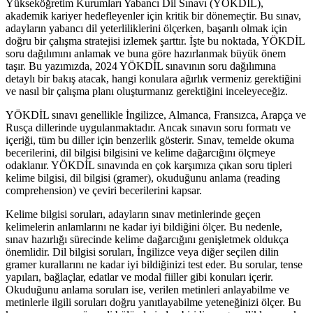
Yükseköğretim Kurumları Yabancı Dil Sınavı (YÖKDİL),
akademik kariyer hedefleyenler için kritik bir dönemeçtir. Bu sınav,
adayların yabancı dil yeterliliklerini ölçerken, başarılı olmak için
doğru bir çalışma stratejisi izlemek şarttır. İşte bu noktada, YÖKDİL
soru dağılımını anlamak ve buna göre hazırlanmak büyük önem
taşır. Bu yazımızda, 2024 YÖKDİL sınavının soru dağılımına
detaylı bir bakış atacak, hangi konulara ağırlık vermeniz gerektiğini
ve nasıl bir çalışma planı oluşturmanız gerektiğini inceleyeceğiz.
YÖKDİL sınavı genellikle İngilizce, Almanca, Fransızca, Arapça ve
Rusça dillerinde uygulanmaktadır. Ancak sınavın soru formatı ve
içeriği, tüm bu diller için benzerlik gösterir. Sınav, temelde okuma
becerilerini, dil bilgisi bilgisini ve kelime dağarcığını ölçmeye
odaklanır. YÖKDİL sınavında en çok karşımıza çıkan soru tipleri
kelime bilgisi, dil bilgisi (gramer), okuduğunu anlama (reading
comprehension) ve çeviri becerilerini kapsar.
Kelime bilgisi soruları, adayların sınav metinlerinde geçen
kelimelerin anlamlarını ne kadar iyi bildiğini ölçer. Bu nedenle,
sınav hazırlığı sürecinde kelime dağarcığını genişletmek oldukça
önemlidir. Dil bilgisi soruları, İngilizce veya diğer seçilen dilin
gramer kurallarını ne kadar iyi bildiğinizi test eder. Bu sorular, tense
yapıları, bağlaçlar, edatlar ve modal fiiller gibi konuları içerir.
Okuduğunu anlama soruları ise, verilen metinleri anlayabilme ve
metinlerle ilgili soruları doğru yanıtlayabilme yeteneğinizi ölçer. Bu