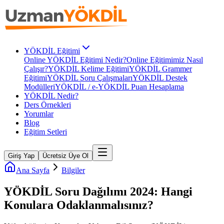
YÖKDİL Eğitimi
Online YÖKDİL Eğitimi Nedir?
Online Eğitimimiz Nasıl
Çalışır?
YÖKDİL Kelime Eğitimi
YÖKDİL Grammer
Eğitimi
YÖKDİL Soru Çalışmaları
YÖKDİL Destek
Modülleri
YÖKDİL / e-YÖKDİL Puan Hesaplama
YÖKDİL Nedir?
Ders Örnekleri
Yorumlar
Blog
Eğitim Setleri
Giriş Yap
Ücretsiz Üye Ol
Ana Sayfa
Bilgiler
YÖKDİL Soru Dağılımı 2024: Hangi
Konulara Odaklanmalısınız?