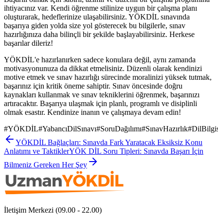
ihtiyacınız var. Kendi öğrenme stilinize uygun bir çalışma planı
oluşturarak, hedeflerinize ulaşabilirsiniz. YÖKDİL sınavında
başarıya giden yolda size yol gösterecek bu bilgilerle, sınav
hazırlığınıza daha bilinçli bir şekilde başlayabilirsiniz. Herkese
başarılar dileriz!
YÖKDİL'e hazırlanırken sadece konulara değil, aynı zamanda
motivasyonunuza da dikkat etmelisiniz. Düzenli olarak kendinizi
motive etmek ve sınav hazırlığı sürecinde moralinizi yüksek tutmak,
başarınız için kritik öneme sahiptir. Sınav öncesinde doğru
kaynakları kullanmak ve sınav tekniklerini öğrenmek, başarınızı
artıracaktır. Başarıya ulaşmak için planlı, programlı ve disiplinli
olmak esastır. Kendinize inanın ve çalışmaya devam edin!
#
YÖKDİL
#
YabancıDilSınavı
#
SoruDağılımı
#
SınavHazırlık
#
DilBilgi
YÖKDİL Bağlaçları: Sınavda Fark Yaratacak Eksiksiz Konu
Anlatımı ve Taktikler
YÖK DİL Soru Tipleri: Sınavda Başarı İçin
Bilmeniz Gereken Her Şey
İletişim Merkezi (09.00 - 22.00)