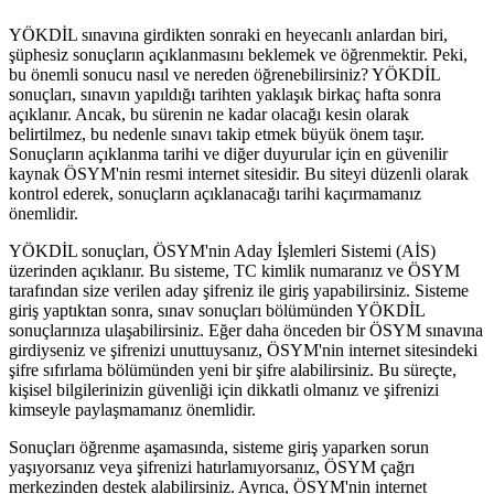
YÖKDİL sınavına girdikten sonraki en heyecanlı anlardan biri,
şüphesiz sonuçların açıklanmasını beklemek ve öğrenmektir. Peki,
bu önemli sonucu nasıl ve nereden öğrenebilirsiniz? YÖKDİL
sonuçları, sınavın yapıldığı tarihten yaklaşık birkaç hafta sonra
açıklanır. Ancak, bu sürenin ne kadar olacağı kesin olarak
belirtilmez, bu nedenle sınavı takip etmek büyük önem taşır.
Sonuçların açıklanma tarihi ve diğer duyurular için en güvenilir
kaynak ÖSYM'nin resmi internet sitesidir. Bu siteyi düzenli olarak
kontrol ederek, sonuçların açıklanacağı tarihi kaçırmamanız
önemlidir.
YÖKDİL sonuçları, ÖSYM'nin Aday İşlemleri Sistemi (AİS)
üzerinden açıklanır. Bu sisteme, TC kimlik numaranız ve ÖSYM
tarafından size verilen aday şifreniz ile giriş yapabilirsiniz. Sisteme
giriş yaptıktan sonra, sınav sonuçları bölümünden YÖKDİL
sonuçlarınıza ulaşabilirsiniz. Eğer daha önceden bir ÖSYM sınavına
girdiyseniz ve şifrenizi unuttuysanız, ÖSYM'nin internet sitesindeki
şifre sıfırlama bölümünden yeni bir şifre alabilirsiniz. Bu süreçte,
kişisel bilgilerinizin güvenliği için dikkatli olmanız ve şifrenizi
kimseyle paylaşmamanız önemlidir.
Sonuçları öğrenme aşamasında, sisteme giriş yaparken sorun
yaşıyorsanız veya şifrenizi hatırlamıyorsanız, ÖSYM çağrı
merkezinden destek alabilirsiniz. Ayrıca, ÖSYM'nin internet