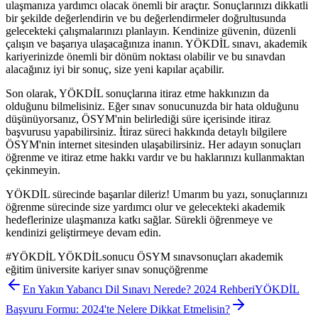
ulaşmanıza yardımcı olacak önemli bir araçtır. Sonuçlarınızı dikkatli
bir şekilde değerlendirin ve bu değerlendirmeler doğrultusunda
gelecekteki çalışmalarınızı planlayın. Kendinize güvenin, düzenli
çalışın ve başarıya ulaşacağınıza inanın. YÖKDİL sınavı, akademik
kariyerinizde önemli bir dönüm noktası olabilir ve bu sınavdan
alacağınız iyi bir sonuç, size yeni kapılar açabilir.
Son olarak, YÖKDİL sonuçlarına itiraz etme hakkınızın da
olduğunu bilmelisiniz. Eğer sınav sonucunuzda bir hata olduğunu
düşünüyorsanız, ÖSYM'nin belirlediği süre içerisinde itiraz
başvurusu yapabilirsiniz. İtiraz süreci hakkında detaylı bilgilere
ÖSYM'nin internet sitesinden ulaşabilirsiniz. Her adayın sonuçları
öğrenme ve itiraz etme hakkı vardır ve bu haklarınızı kullanmaktan
çekinmeyin.
YÖKDİL sürecinde başarılar dileriz! Umarım bu yazı, sonuçlarınızı
öğrenme sürecinde size yardımcı olur ve gelecekteki akademik
hedeflerinize ulaşmanıza katkı sağlar. Sürekli öğrenmeye ve
kendinizi geliştirmeye devam edin.
#
YÖKDİL YÖKDİLsonucu ÖSYM sınavsonuçları akademik
eğitim üniversite kariyer sınav sonuçöğrenme
En Yakın Yabancı Dil Sınavı Nerede? 2024 Rehberi
YÖKDİL
Başvuru Formu: 2024'te Nelere Dikkat Etmelisin?