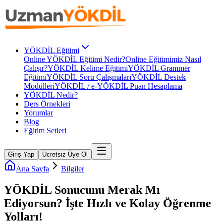
YÖKDİL Eğitimi
Online YÖKDİL Eğitimi Nedir?
Online Eğitimimiz Nasıl
Çalışır?
YÖKDİL Kelime Eğitimi
YÖKDİL Grammer
Eğitimi
YÖKDİL Soru Çalışmaları
YÖKDİL Destek
Modülleri
YÖKDİL / e-YÖKDİL Puan Hesaplama
YÖKDİL Nedir?
Ders Örnekleri
Yorumlar
Blog
Eğitim Setleri
Giriş Yap
Ücretsiz Üye Ol
Ana Sayfa
Bilgiler
YÖKDİL Sonucunu Merak Mı
Ediyorsun? İşte Hızlı ve Kolay Öğrenme
Yolları!