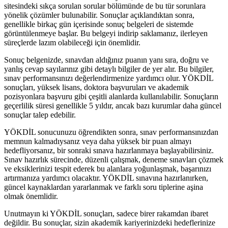
sitesindeki sıkça sorulan sorular bölümünde de bu tür sorunlara
yönelik çözümler bulunabilir. Sonuçlar açıklandıktan sonra,
genellikle birkaç gün içerisinde sonuç belgeleri de sistemde
görüntülenmeye başlar. Bu belgeyi indirip saklamanız, ilerleyen
süreçlerde lazım olabileceği için önemlidir.
Sonuç belgenizde, sınavdan aldığınız puanın yanı sıra, doğru ve
yanlış cevap sayılarınız gibi detaylı bilgiler de yer alır. Bu bilgiler,
sınav performansınızı değerlendirmenize yardımcı olur. YÖKDİL
sonuçları, yüksek lisans, doktora başvuruları ve akademik
pozisyonlara başvuru gibi çeşitli alanlarda kullanılabilir. Sonuçların
geçerlilik süresi genellikle 5 yıldır, ancak bazı kurumlar daha güncel
sonuçlar talep edebilir.
YÖKDİL sonucunuzu öğrendikten sonra, sınav performansınızdan
memnun kalmadıysanız veya daha yüksek bir puan almayı
hedefliyorsanız, bir sonraki sınava hazırlanmaya başlayabilirsiniz.
Sınav hazırlık sürecinde, düzenli çalışmak, deneme sınavları çözmek
ve eksiklerinizi tespit ederek bu alanlara yoğunlaşmak, başarınızı
artırmanıza yardımcı olacaktır. YÖKDİL sınavına hazırlanırken,
güncel kaynaklardan yararlanmak ve farklı soru tiplerine aşina
olmak önemlidir.
Unutmayın ki YÖKDİL sonuçları, sadece birer rakamdan ibaret
değildir. Bu sonuçlar, sizin akademik kariyerinizdeki hedeflerinize