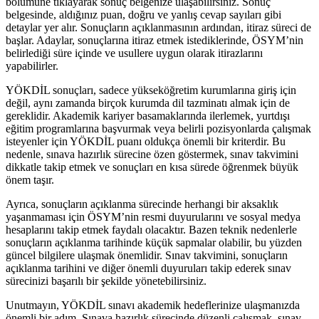
bölümüne tıklayarak sonuç belgenize ulaşabilirsiniz. Sonuç
belgesinde, aldığınız puan, doğru ve yanlış cevap sayıları gibi
detaylar yer alır. Sonuçların açıklanmasının ardından, itiraz süreci de
başlar. Adaylar, sonuçlarına itiraz etmek istediklerinde, ÖSYM’nin
belirlediği süre içinde ve usullere uygun olarak itirazlarını
yapabilirler.
YÖKDİL sonuçları, sadece yükseköğretim kurumlarına giriş için
değil, aynı zamanda birçok kurumda dil tazminatı almak için de
gereklidir. Akademik kariyer basamaklarında ilerlemek, yurtdışı
eğitim programlarına başvurmak veya belirli pozisyonlarda çalışmak
isteyenler için YÖKDİL puanı oldukça önemli bir kriterdir. Bu
nedenle, sınava hazırlık sürecine özen göstermek, sınav takvimini
dikkatle takip etmek ve sonuçları en kısa sürede öğrenmek büyük
önem taşır.
Ayrıca, sonuçların açıklanma sürecinde herhangi bir aksaklık
yaşanmaması için ÖSYM’nin resmi duyurularını ve sosyal medya
hesaplarını takip etmek faydalı olacaktır. Bazen teknik nedenlerle
sonuçların açıklanma tarihinde küçük sapmalar olabilir, bu yüzden
güncel bilgilere ulaşmak önemlidir. Sınav takvimini, sonuçların
açıklanma tarihini ve diğer önemli duyuruları takip ederek sınav
sürecinizi başarılı bir şekilde yönetebilirsiniz.
Unutmayın, YÖKDİL sınavı akademik hedeflerinize ulaşmanızda
önemli bir adım. Sınava hazırlık sürecinde düzenli çalışmak, sınav