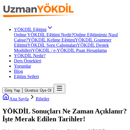
YÖKDİL Eğitimi
Online YÖKDİL Eğitimi Nedir?
Online Eğitimimiz Nasıl
Çalışır?
YÖKDİL Kelime Eğitimi
YÖKDİL Grammer
Eğitimi
YÖKDİL Soru Çalışmaları
YÖKDİL Destek
Modülleri
YÖKDİL / e-YÖKDİL Puan Hesaplama
YÖKDİL Nedir?
Ders Örnekleri
Yorumlar
Blog
Eğitim Setleri
Giriş Yap
Ücretsiz Üye Ol
Ana Sayfa
Bilgiler
YÖKDİL Sonuçları Ne Zaman Açıklanır?
İşte Merak Edilen Tarihler!