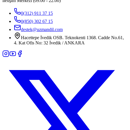
İletişim Merkezi (09.00 - 22.00)
0(312) 911 37 15
0(850) 302 67 15
destek@uzmandil.com
Hacettepe İvedik OSB. Teknokenti 1368. Cadde No.61,
4. Kat Ofis No: 32 İvedik / ANKARA