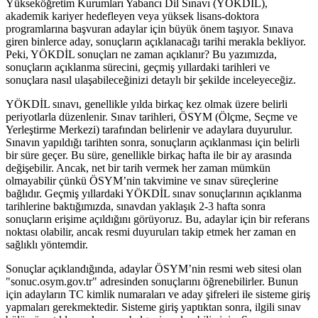
Yükseköğretim Kurumları Yabancı Dil Sınavı (YÖKDİL),
akademik kariyer hedefleyen veya yüksek lisans-doktora
programlarına başvuran adaylar için büyük önem taşıyor. Sınava
giren binlerce aday, sonuçların açıklanacağı tarihi merakla bekliyor.
Peki, YÖKDİL sonuçları ne zaman açıklanır? Bu yazımızda,
sonuçların açıklanma sürecini, geçmiş yıllardaki tarihleri ve
sonuçlara nasıl ulaşabileceğinizi detaylı bir şekilde inceleyeceğiz.
YÖKDİL sınavı, genellikle yılda birkaç kez olmak üzere belirli
periyotlarla düzenlenir. Sınav tarihleri, ÖSYM (Ölçme, Seçme ve
Yerleştirme Merkezi) tarafından belirlenir ve adaylara duyurulur.
Sınavın yapıldığı tarihten sonra, sonuçların açıklanması için belirli
bir süre geçer. Bu süre, genellikle birkaç hafta ile bir ay arasında
değişebilir. Ancak, net bir tarih vermek her zaman mümkün
olmayabilir çünkü ÖSYM’nin takvimine ve sınav süreçlerine
bağlıdır. Geçmiş yıllardaki YÖKDİL sınav sonuçlarının açıklanma
tarihlerine baktığımızda, sınavdan yaklaşık 2-3 hafta sonra
sonuçların erişime açıldığını görüyoruz. Bu, adaylar için bir referans
noktası olabilir, ancak resmi duyuruları takip etmek her zaman en
sağlıklı yöntemdir.
Sonuçlar açıklandığında, adaylar ÖSYM’nin resmi web sitesi olan
"sonuc.osym.gov.tr" adresinden sonuçlarını öğrenebilirler. Bunun
için adayların TC kimlik numaraları ve aday şifreleri ile sisteme giriş
yapmaları gerekmektedir. Sisteme giriş yaptıktan sonra, ilgili sınav