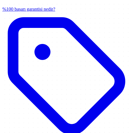
%100 başarı garantisi nedir?