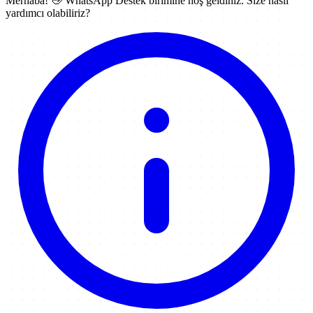
Merhaba! 👋
WhatsApp Destek
birimine hoş geldiniz. Size nasıl
yardımcı olabiliriz?