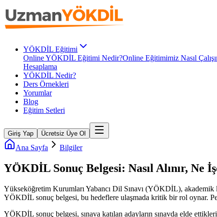
YÖKDİL Eğitimi
Online YÖKDİL Eğitimi Nedir?
Online Eğitimimiz Nasıl Çalışı
Hesaplama
YÖKDİL Nedir?
Ders Örnekleri
Yorumlar
Blog
Eğitim Setleri
Giriş Yap
Ücretsiz Üye Ol
Ana Sayfa
Bilgiler
YÖKDİL Sonuç Belgesi: Nasıl Alınır, Ne İş
Yükseköğretim Kurumları Yabancı Dil Sınavı (YÖKDİL), akademik kariye
YÖKDİL sonuç belgesi, bu hedeflere ulaşmada kritik bir rol oynar. Peki
YÖKDİL sonuç belgesi, sınava katılan adayların sınavda elde ettikleri