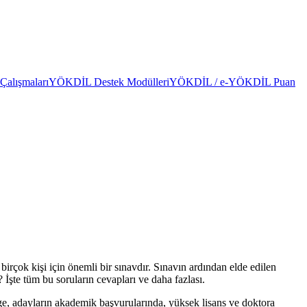
alışmaları
YÖKDİL Destek Modülleri
YÖKDİL / e-YÖKDİL Puan
çok kişi için önemli bir sınavdır. Sınavın ardından elde edilen
İşte tüm bu soruların cevapları ve daha fazlası.
lge, adayların akademik başvurularında, yüksek lisans ve doktora