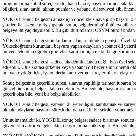
programlarına kabul süreçlerinde, hatta bazı iş başvurularında sıklıkla 
bilgileri, sınav tarihi, alınan puanlar ve yabancı dil seviyesi gibi önemli 
YÖKDİL sonuç belgesini almak için öncelikle sınava girip başarılı ol
şifreleri ile sisteme giriş yaparak, sonuç belgelerini görüntüleyebilir v
belgeye ihtiyaç duyulabilir. Bu gibi durumlarda, ÖSYM bürolarından ve
YÖKDİL sonuç belgesinin kullanım alanları oldukça geniştir. Özellikle
Yükseköğretim kurumları, başvuru yapan adayların yabancı dil yeterlil
üniversitelerdeki öğretim görevlisi kadroları için de bu belge zorunlu ol
YÖKDİL sonuç belgesi, sadece akademik alanda değil, bazı özel sektör iş
edilebilir. Uluslararası şirketler veya yabancı dil becerisinin önemli o
ortaya koyduğu için, işverenlerin karar verme süreçlerini kolaylaştırır.
Sonuç belgesinin geçerlilik süresi, sınavın yapıldığı tarihten itibaren
güncel bir sonuç belgesi talep edebilirler. Bu nedenle, başvuru yapmada
geçerli olsa bile, yeni bir belge alabilirler.
YÖKDİL sonuç belgesi, yabancı dil yeterliliğini kanıtlamak ve kariyer he
olmak, adayların başvuru süreçlerini daha etkili bir şekilde yönetmel
Unutulmamalıdır ki, YÖKDİL sonuç belgesi sadece bir sınav sonucu de
güvenlerini artırır ve gelecekteki başarılarına katkı sağlar. Bu nedenle,
#
YÖKDİL
#
YÖKDİLsonuç
#
YabancıDilSınavı
#
AkademikKariyer
#
Y