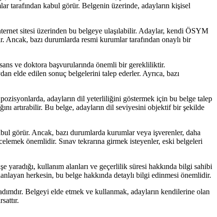
umlar tarafından kabul görür. Belgenin üzerinde, adayların kişisel
ternet sitesi üzerinden bu belgeye ulaşılabilir. Adaylar, kendi ÖSYM
izdir. Ancak, bazı durumlarda resmi kurumlar tarafından onaylı bir
ns ve doktora başvurularında önemli bir gerekliliktir.
n elde edilen sonuç belgelerini talep ederler. Ayrıca, bazı
ozisyonlarda, adayların dil yeterliliğini göstermek için bu belge talep
ı artırabilir. Bu belge, adayların dil seviyesini objektif bir şekilde
n kabul görür. Ancak, bazı durumlarda kurumlar veya işverenler, daha
celemek önemlidir. Sınav tekrarına girmek isteyenler, eski belgeleri
şe yaradığı, kullanım alanları ve geçerlilik süresi hakkında bilgi sahibi
anlayan herkesin, bu belge hakkında detaylı bilgi edinmesi önemlidir.
dımdır. Belgeyi elde etmek ve kullanmak, adayların kendilerine olan
sattır.