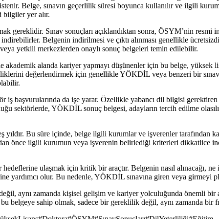
istenir. Belge, sınavın geçerlilik süresi boyunca kullanılır ve ilgili kur
bilgiler yer alır.
mak gereklidir. Sınav sonuçları açıklandıktan sonra, ÖSYM’nin resmi in
e indirebilirler. Belgenin indirilmesi ve çıktı alınması genellikle ücrets
ya yetkili merkezlerden onaylı sonuç belgeleri temin edilebilir.
 akademik alanda kariyer yapmayı düşünenler için bu belge, yüksek lisa
iklerini değerlendirmek için genellikle YÖKDİL veya benzeri bir sınavda
abilir.
 başvurularında da işe yarar. Özellikle yabancı dil bilgisi gerektiren p
lduğu sektörlerde, YÖKDİL sonuç belgesi, adayların tercih edilme olasılığın
 beş yıldır. Bu süre içinde, belge ilgili kurumlar ve işverenler tarafında
n önce ilgili kurumun veya işverenin belirlediği kriterleri dikkatlice in
deflerine ulaşmak için kritik bir araçtır. Belgenin nasıl alınacağı, ne i
erine yardımcı olur. Bu nedenle, YÖKDİL sınavına giren veya girmeyi pl
ğil, aynı zamanda kişisel gelişim ve kariyer yolculuğunda önemli bir a
 bu belgeye sahip olmak, sadece bir gereklilik değil, aynı zamanda bir fır
üksekLisans
#
Doktora
#
ÖSYM
#
SınavSonuçları
#
DilYeterliliği
#
Eğitim