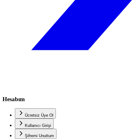
Hesabım
Ücretsiz Üye Ol
Kullanıcı Girişi
Şifremi Unuttum