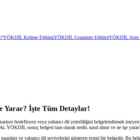
r?
YÖKDİL Kelime Eğitimi
YÖKDİL Grammer Eğitimi
YÖKDİL Soru Ç
e Yarar? İşte Tüm Detaylar!
r hedefleyen veya yabancı dil yeterliliğini belgelendirmek isteyen bir
, YÖKDİL sonuç belgesi tam olarak nedir, nasıl alınır ve ne işe yarar? 
 puanları ve yabancı dil seviyelerini gösteren resmi bir belgedir. Bu be