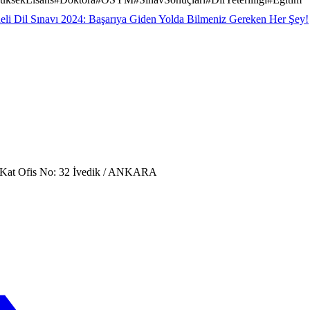
li Dil Sınavı 2024: Başarıya Giden Yolda Bilmeniz Gereken Her Şey!
. Kat Ofis No: 32 İvedik / ANKARA