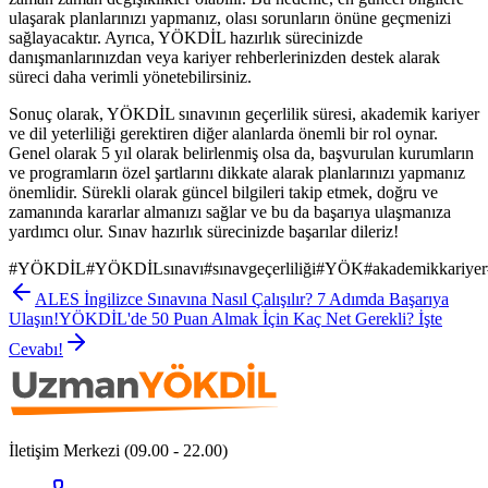
ulaşarak planlarınızı yapmanız, olası sorunların önüne geçmenizi
sağlayacaktır. Ayrıca, YÖKDİL hazırlık sürecinizde
danışmanlarınızdan veya kariyer rehberlerinizden destek alarak
süreci daha verimli yönetebilirsiniz.
Sonuç olarak, YÖKDİL sınavının geçerlilik süresi, akademik kariyer
ve dil yeterliliği gerektiren diğer alanlarda önemli bir rol oynar.
Genel olarak 5 yıl olarak belirlenmiş olsa da, başvurulan kurumların
ve programların özel şartlarını dikkate alarak planlarınızı yapmanız
önemlidir. Sürekli olarak güncel bilgileri takip etmek, doğru ve
zamanında kararlar almanızı sağlar ve bu da başarıya ulaşmanıza
yardımcı olur. Sınav hazırlık sürecinizde başarılar dileriz!
#
YÖKDİL
#
YÖKDİLsınavı
#
sınavgeçerliliği
#
YÖK
#
akademikkariyer
ALES İngilizce Sınavına Nasıl Çalışılır? 7 Adımda Başarıya
Ulaşın!
YÖKDİL'de 50 Puan Almak İçin Kaç Net Gerekli? İşte
Cevabı!
İletişim Merkezi (09.00 - 22.00)