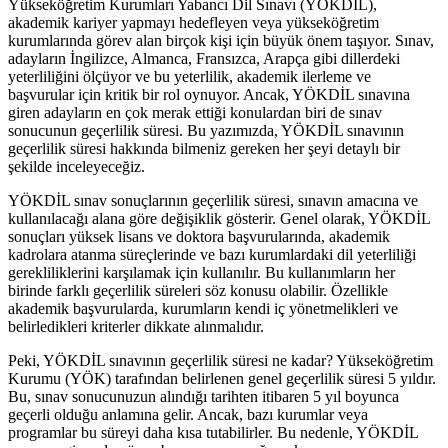
Yükseköğretim Kurumları Yabancı Dil Sınavı (YÖKDİL),
akademik kariyer yapmayı hedefleyen veya yükseköğretim
kurumlarında görev alan birçok kişi için büyük önem taşıyor. Sınav,
adayların İngilizce, Almanca, Fransızca, Arapça gibi dillerdeki
yeterliliğini ölçüyor ve bu yeterlilik, akademik ilerleme ve
başvurular için kritik bir rol oynuyor. Ancak, YÖKDİL sınavına
giren adayların en çok merak ettiği konulardan biri de sınav
sonucunun geçerlilik süresi. Bu yazımızda, YÖKDİL sınavının
geçerlilik süresi hakkında bilmeniz gereken her şeyi detaylı bir
şekilde inceleyeceğiz.
YÖKDİL sınav sonuçlarının geçerlilik süresi, sınavın amacına ve
kullanılacağı alana göre değişiklik gösterir. Genel olarak, YÖKDİL
sonuçları yüksek lisans ve doktora başvurularında, akademik
kadrolara atanma süreçlerinde ve bazı kurumlardaki dil yeterliliği
gerekliliklerini karşılamak için kullanılır. Bu kullanımların her
birinde farklı geçerlilik süreleri söz konusu olabilir. Özellikle
akademik başvurularda, kurumların kendi iç yönetmelikleri ve
belirledikleri kriterler dikkate alınmalıdır.
Peki, YÖKDİL sınavının geçerlilik süresi ne kadar? Yükseköğretim
Kurumu (YÖK) tarafından belirlenen genel geçerlilik süresi 5 yıldır.
Bu, sınav sonucunuzun alındığı tarihten itibaren 5 yıl boyunca
geçerli olduğu anlamına gelir. Ancak, bazı kurumlar veya
programlar bu süreyi daha kısa tutabilirler. Bu nedenle, YÖKDİL