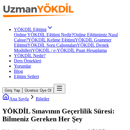
YÖKDİL Eğitimi
Online YÖKDİL Eğitimi Nedir?
Online Eğitimimiz Nasıl
Çalışır?
YÖKDİL Kelime Eğitimi
YÖKDİL Grammer
Eğitimi
YÖKDİL Soru Çalışmaları
YÖKDİL Destek
Modülleri
YÖKDİL / e-YÖKDİL Puan Hesaplama
YÖKDİL Nedir?
Ders Örnekleri
Yorumlar
Blog
Eğitim Setleri
Giriş Yap
Ücretsiz Üye Ol
Ana Sayfa
Bilgiler
YÖKDİL Sınavının Geçerlilik Süresi:
Bilmeniz Gereken Her Şey