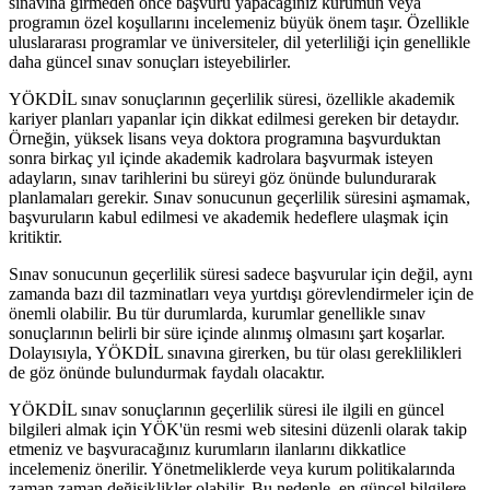
sınavına girmeden önce başvuru yapacağınız kurumun veya
programın özel koşullarını incelemeniz büyük önem taşır. Özellikle
uluslararası programlar ve üniversiteler, dil yeterliliği için genellikle
daha güncel sınav sonuçları isteyebilirler.
YÖKDİL sınav sonuçlarının geçerlilik süresi, özellikle akademik
kariyer planları yapanlar için dikkat edilmesi gereken bir detaydır.
Örneğin, yüksek lisans veya doktora programına başvurduktan
sonra birkaç yıl içinde akademik kadrolara başvurmak isteyen
adayların, sınav tarihlerini bu süreyi göz önünde bulundurarak
planlamaları gerekir. Sınav sonucunun geçerlilik süresini aşmamak,
başvuruların kabul edilmesi ve akademik hedeflere ulaşmak için
kritiktir.
Sınav sonucunun geçerlilik süresi sadece başvurular için değil, aynı
zamanda bazı dil tazminatları veya yurtdışı görevlendirmeler için de
önemli olabilir. Bu tür durumlarda, kurumlar genellikle sınav
sonuçlarının belirli bir süre içinde alınmış olmasını şart koşarlar.
Dolayısıyla, YÖKDİL sınavına girerken, bu tür olası gereklilikleri
de göz önünde bulundurmak faydalı olacaktır.
YÖKDİL sınav sonuçlarının geçerlilik süresi ile ilgili en güncel
bilgileri almak için YÖK'ün resmi web sitesini düzenli olarak takip
etmeniz ve başvuracağınız kurumların ilanlarını dikkatlice
incelemeniz önerilir. Yönetmeliklerde veya kurum politikalarında
zaman zaman değişiklikler olabilir. Bu nedenle, en güncel bilgilere