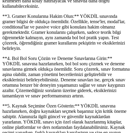
kelimeleri daha kolay hatırlayacak ve sınavda daha doğru
kullanabileceksiniz.
**3. Gramer Konularına Hakim Olun:** YÖKDİL sınavında
gramer bilgisi de oldukça önemlidir. Özellikle, tense'ler, modal'lar,
conditional'lar ve passive voice gibi konulara hakim olmanız
gerekmektedir. Gramer konularını çalışırken, sadece teorik bilgi
öğrenmekle kalmayın, aynı zamanda bol bol pratik yapın. Test
çözerek, öğrendiğiniz gramer kurallarını pekiştirin ve eksiklerinizi
belirleyin.
**4. Bol Bol Soru Çözün ve Deneme Sınavlarına Girin:**
YÖKDİL sınavına hazırlanırken, bol bol soru çözmek ve deneme
sınavlarına girmek oldukça önemlidir. Soru çözerek, sınav formatına
aşina olabilir, zaman yönetimi becerilerinizi geliştirebilir ve
eksiklerinizi belirleyebilirsiniz. Deneme sınavları ise, gerçek sınav
ortamına benzer bir deneyim yaşamanızı sağlar ve sınav kaygınızı
azaltır. Çözemediğiniz soruların üzerine giderek, eksiklerinizi
tamamlayın ve sınav performansınızı artırın.
**5. Kaynak Seçimine Özen Gösterin:** YÖKDİL sınavına
hazırlanırken, doğru kaynakları seçmek başarınız için kritik öneme
sahiptir. Alanınızla ilgili güncel ve güvenilir kaynaklardan
yararlanın. YÖKDİL sınavı için özel olarak hazırlanmış kitaplar,
online platformlar ve ders notlarından faydalanabilirsiniz. Kaynak
seçimi yaparken, farklı kaynakları karşılaştırın ve size en uygun