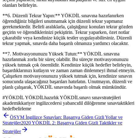
olanları belirleyin.
**6. Düzenli Tekrar Yapın:** YÖKDİL sınavına hazırlanırken
öğrendiğiniz bilgileri unutmamak için düzenli tekrar yapmanız
gerekmektedir. Belirli aralıklarla, çalıştığınız konuları tekrar gözden
geçirin ve öğrendiklerinizi pekiştirin. Tekrar yaparken, özet notlar
çıkarabilir veya kendinize küçük testler uygulayabilirsiniz. Düzenli
tekrar yapmak, sınavda daha başarılı olmanıza yardımcı olacaktır.
**7. Motivasyonunuzu Yüksek Tutun:** YÖKDİL sınavına
hazırlanmak zorlu bir süreç olabilir. Bu süreçte motivasyonunuzu
yüksek tutmak çok önemlidir. Kendinize küçük hedefler belirleyin,
başardıklarınızı kutlayın ve zaman zaman dinlenmeyi ihmal etmeyin.
Çalışırken motivasyonunuzu yüksek tutmak için, kendinize sınavın
sonucunda ulaşacağınız başarıları hatırlatın. Unutmayın, düzenli ve
planlı çalışarak, YÖKDİL sınavında başarılı olmak mümkündür.
#
YÖKDİL YÖKDİLhazırlık YÖKDİLsınavı sınavstratejileri
akademikkariyer ingilizcedersi yabancıdil dilöğrenme sınavtaktikleri
hedefbelirleme
ÖSYM İngilizce Sınavları: Başarıya Giden Gizli Yollar ve
Stratejiler
2020 YÖKDİL 2: Başarıya Giden Gizli Taktikler ve
Stratejiler