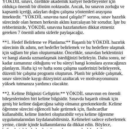
YÖKDİL sınavı, özellikle akademik kariyer hedefleyenler için
oldukça önemli bir dönüm noktasıdır. Ancak, bu sınavın zorluğu ve
kapsamlı içeriği, adayları doğru çalışma yöntemleri arayışına
itmektedir. "YÖKDİL sınavına nasıl çalışılır?" sorusu, sınav hazırlık
sürecinde olan hemen herkesin aklını kurcalayan bir sorudur. İşte bu
rehberimizde, YÖKDİL sınavına hazırlanırken dikkat etmeniz
gereken 7 önemli adımı sizlerle paylaşacağız.
**1. Hedef Belirleme ve Planlama:** Başarılı bir YÖKDİL hazırlık
sürecinin ilk adımı, net hedefler belirlemek ve bu hedeflere ulaşmak
için sağlam bir plan oluşturmaktır. Öncelikle, sınavdan beklentinizi
ve hangi alanda uzmanlaşmak istediğinizi belirleyin. Daha sonra, ne
kadar zamanınız olduğunu ve bu süreyi hangi konulara ayıracağınızı
planlayın. Hafta içi ve hafta sonu çalışma saatlerinizi belirleyerek,
düzenli bir çalışma programı oluşturun. Planlı bir şekilde çalışmak,
sınav sürecinde kaygı düzeyinizi azaltacak ve motivasyonunuzu
yüksek tutmanıza yardımcı olacaktır.
**2. Kelime Bilginizi Geliştirin:** YÖKDİL sınavının en önemli
bileşenlerinden biri kelime bilgisidir. Sınavda başarılı olmak için
geniş bir kelime dağarcığına sahip olmanız gerekmektedir. Kelime
öğrenme sürecini eğlenceli hale getirmek için, flashcardlar
kullanabilir, kelime listeleri oluşturabilir veya kelime öğrenme
uygulamalarından faydalanabilirsiniz. Kelimeleri sadece ezberlemek
yerine, cümle içinde kullanımlarına da dikkat edin. Böylece,