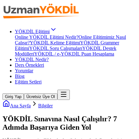
YÖKDİL Eğitimi
Online YÖKDİL Eğitimi Nedir?
Online Eğitimimiz Nasıl
Çalışır?
YÖKDİL Kelime Eğitimi
YÖKDİL Grammer
Eğitimi
YÖKDİL Soru Çalışmaları
YÖKDİL Destek
Modülleri
YÖKDİL / e-YÖKDİL Puan Hesaplama
YÖKDİL Nedir?
Ders Örnekleri
Yorumlar
Blog
Eğitim Setleri
Giriş Yap
Ücretsiz Üye Ol
Ana Sayfa
Bilgiler
YÖKDİL Sınavına Nasıl Çalışılır? 7
Adımda Başarıya Giden Yol