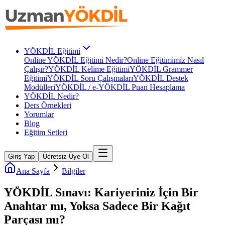
YÖKDİL Eğitimi
Online YÖKDİL Eğitimi Nedir?
Online Eğitimimiz Nasıl
Çalışır?
YÖKDİL Kelime Eğitimi
YÖKDİL Grammer
Eğitimi
YÖKDİL Soru Çalışmaları
YÖKDİL Destek
Modülleri
YÖKDİL / e-YÖKDİL Puan Hesaplama
YÖKDİL Nedir?
Ders Örnekleri
Yorumlar
Blog
Eğitim Setleri
Giriş Yap
Ücretsiz Üye Ol
Ana Sayfa
Bilgiler
YÖKDİL Sınavı: Kariyeriniz İçin Bir
Anahtar mı, Yoksa Sadece Bir Kağıt
Parçası mı?