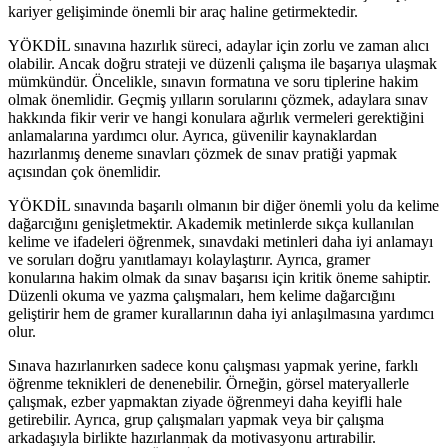
kariyer gelişiminde önemli bir araç haline getirmektedir.
YÖKDİL sınavına hazırlık süreci, adaylar için zorlu ve zaman alıcı
olabilir. Ancak doğru strateji ve düzenli çalışma ile başarıya ulaşmak
mümkündür. Öncelikle, sınavın formatına ve soru tiplerine hakim
olmak önemlidir. Geçmiş yılların sorularını çözmek, adaylara sınav
hakkında fikir verir ve hangi konulara ağırlık vermeleri gerektiğini
anlamalarına yardımcı olur. Ayrıca, güvenilir kaynaklardan
hazırlanmış deneme sınavları çözmek de sınav pratiği yapmak
açısından çok önemlidir.
YÖKDİL sınavında başarılı olmanın bir diğer önemli yolu da kelime
dağarcığını genişletmektir. Akademik metinlerde sıkça kullanılan
kelime ve ifadeleri öğrenmek, sınavdaki metinleri daha iyi anlamayı
ve soruları doğru yanıtlamayı kolaylaştırır. Ayrıca, gramer
konularına hakim olmak da sınav başarısı için kritik öneme sahiptir.
Düzenli okuma ve yazma çalışmaları, hem kelime dağarcığını
geliştirir hem de gramer kurallarının daha iyi anlaşılmasına yardımcı
olur.
Sınava hazırlanırken sadece konu çalışması yapmak yerine, farklı
öğrenme teknikleri de denenebilir. Örneğin, görsel materyallerle
çalışmak, ezber yapmaktan ziyade öğrenmeyi daha keyifli hale
getirebilir. Ayrıca, grup çalışmaları yapmak veya bir çalışma
arkadaşıyla birlikte hazırlanmak da motivasyonu artırabilir.