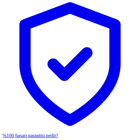
%100 başarı garantisi nedir?