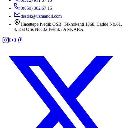
0(312) 911 37 15
0(850) 302 67 15
destek@uzmandil.com
Hacettepe İvedik OSB. Teknokenti 1368. Cadde No.61,
4. Kat Ofis No: 32 İvedik / ANKARA