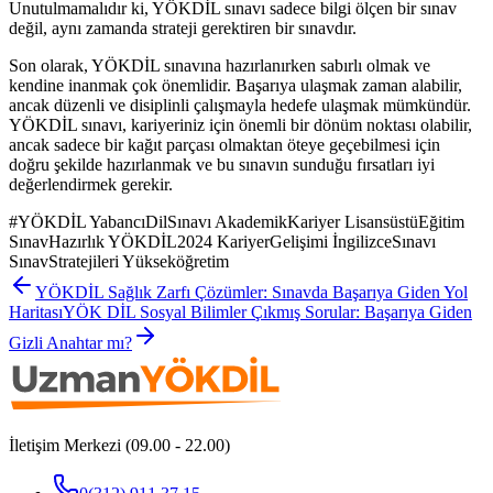
Unutulmamalıdır ki, YÖKDİL sınavı sadece bilgi ölçen bir sınav
değil, aynı zamanda strateji gerektiren bir sınavdır.
Son olarak, YÖKDİL sınavına hazırlanırken sabırlı olmak ve
kendine inanmak çok önemlidir. Başarıya ulaşmak zaman alabilir,
ancak düzenli ve disiplinli çalışmayla hedefe ulaşmak mümkündür.
YÖKDİL sınavı, kariyeriniz için önemli bir dönüm noktası olabilir,
ancak sadece bir kağıt parçası olmaktan öteye geçebilmesi için
doğru şekilde hazırlanmak ve bu sınavın sunduğu fırsatları iyi
değerlendirmek gerekir.
#
YÖKDİL YabancıDilSınavı AkademikKariyer LisansüstüEğitim
SınavHazırlık YÖKDİL2024 KariyerGelişimi İngilizceSınavı
SınavStratejileri Yükseköğretim
YÖKDİL Sağlık Zarfı Çözümler: Sınavda Başarıya Giden Yol
Haritası
YÖK DİL Sosyal Bilimler Çıkmış Sorular: Başarıya Giden
Gizli Anahtar mı?
İletişim Merkezi (09.00 - 22.00)