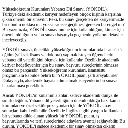
Yükseköğretim Kurumları Yabancı Dil Sınavı (YÖKDİL),
Türkiye'deki akademik kariyer hedefleyen birçok kişinin karşısına
çıkan önemli bir sınavdır. Peki, bu sınav gerçekten de kariyerimizde
bir dönüm noktası mı, yoksa sadece geçilmesi gereken bir engel mi?
Bu yazımızda, YÖKDİL sınavının ne için kullanıldığını, kimler için
önemli olduğunu ve bu sınavı başarıyla geçmenin yollarını detaylıca
inceleyeceğiz.
YÖKDİL sınavı, öncelikle yükseköğretim kurumlarında lisansüstü
eğitim (yüksek lisans ve doktora) yapmak isteyen öğrencilerin
yabancı dil yeterliliğini ölçmek için kullanılır. Özellikle akademik
kariyer hedefleyenler için bu sınav, başvuru süreçlerinin olmazsa
olmaz bir parçasıdır. Yükseköğretim kurumları, lisansüstü
programlara kabulde belirli bir YÖKDİL puanı şartı arayabilirler.
Dolayısıyla, akademik hayata adım atmak isteyenlerin bu sınava
hazırlanması gereklidir.
Ancak YÖKDİL'in kullanım alanları sadece akademik dünya ile
sınırlı değildir. Yabancı dil yeterliliğinin önemli olduğu bazı kamu
kurumları ve özel sektör pozisyonları için de YÖKDİL sınav
sonuçları kabul edilebilir. Özellikle İngilizce gibi yaygın kullanılan
bir yabancı dilde alınan yüksek bir YÖKDİL puanı, iş
başvurularında ve terfi süreçlerinde adaylara avantaj sağlayabilir. Bu
durum, YÖKDİL'i sadece akademik bir sınav olmaktan çıkarıp,