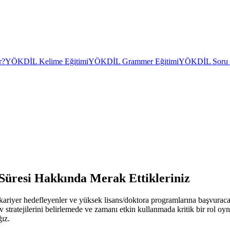
r?
YÖKDİL Kelime Eğitimi
YÖKDİL Grammer Eğitimi
YÖKDİL Soru Ç
üresi Hakkında Merak Ettikleriniz
yer hedefleyenler ve yüksek lisans/doktora programlarına başvuracak 
av stratejilerini belirlemede ve zamanı etkin kullanmada kritik bir rol
ğız.