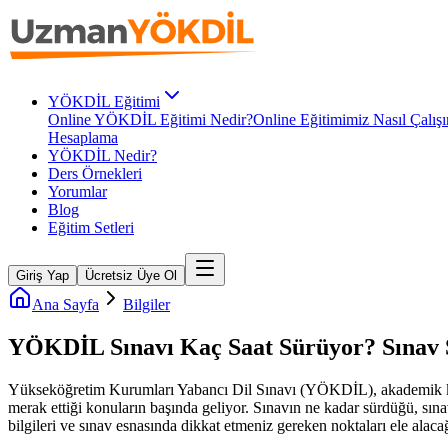
YÖKDİL Eğitimi
Online YÖKDİL Eğitimi Nedir?
Online Eğitimimiz Nasıl Çalışı
Hesaplama
YÖKDİL Nedir?
Ders Örnekleri
Yorumlar
Blog
Eğitim Setleri
Giriş Yap
Ücretsiz Üye Ol
Ana Sayfa
Bilgiler
YÖKDİL Sınavı Kaç Saat Sürüyor? Sınav S
Yükseköğretim Kurumları Yabancı Dil Sınavı (YÖKDİL), akademik kari
merak ettiği konuların başında geliyor. Sınavın ne kadar sürdüğü, sın
bilgileri ve sınav esnasında dikkat etmeniz gereken noktaları ele alaca