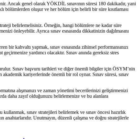
lenir. Ancak genel olarak YÖKDİL sınavının süresi 180 dakikadır, yani
klı bölümlerden oluşur ve her bölüm için belirli bir süre kısıtlaması
rateji belirlemelisiniz. Örneğin, hangi bölümlere ne kadar süre
menizi önleyebilir. Ayrıca sınav esnasında dikkatinizin dağılmasını
ren bir kahvaltı yapmak, sınav esnasında zihinsel performansınızı
 geçirmenize yardımcı olacaktır. Sınav anında gereksiz stres
urulur. Sınav başvuru tarihleri ve diğer önemli bilgiler için ÖSYM’nin
rın akademik kariyerlerinde önemli bir rol oynar. Sınav süresi, sınav
matına alışmanızı ve zaman yönetimi becerilerinizi geliştirmenizi
larda daha zayıf olduğunuzu belirlemenize ve bu alanlara
u kullanmak, sınav stratejileri belirlemek ve sınav öncesi hazırlık
 anahtarlarıdır. Unutmayın, düzenli çalışma ve doğru stratejilerle