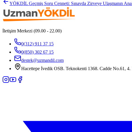
YÖKDİL Geçmiş Soru Cenneti: Sınavda Zirveye Ulaşmanın Anah
İletişim Merkezi (09.00 - 22.00)
0(312) 911 37 15
0(850) 302 67 15
destek@uzmandil.com
Hacettepe İvedik OSB. Teknokenti 1368. Cadde No.61, 4