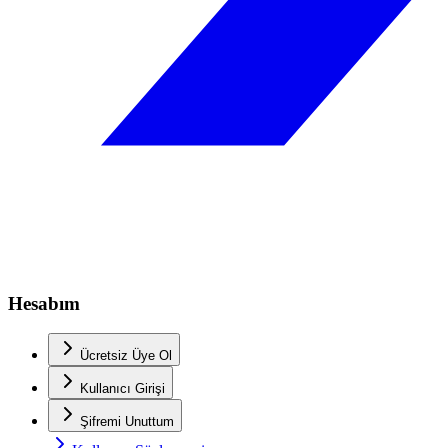
Hesabım
Ücretsiz Üye Ol
Kullanıcı Girişi
Şifremi Unuttum