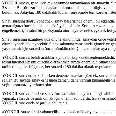
YÖKDİL sınavı, genellikle tek oturumda tamamlanan bir sınavdır. Sınav
3 saattir. Bu süre zarfında adayların okuma, anlama, dil bilgisi ve keli
bulunmaz. Adaylar, 180 dakikalık toplam süre içinde tüm soruları istedi
Sınav süresini doğru yönetmek, sınav başarısında önemli bir etkendir. 
ayıracağınızı önceden planlamak faydalı olabilir. Soruları çözerken zo
engellemek için rahat bir pozisyonda oturmaya ve nefes egzersizleri y
Sınav süresinin uzunluğu göz önüne alındığında, sınavdan önce yeterl
olumlu yönde etkileyecektir. Sınav salonuna zamanında gitmek ve gere
yaşamamak için sınavdan önce mümkün olduğunca rahatlamaya çalışı
YÖKDİL sınavı, belirli aralıklarla yılda birkaç kez düzenlenmektedir.
resmi internet sitesini düzenli olarak takip etmek önemlidir. Sınav sonu
tarihlerine göre değişmez, her sınavda 180 dakika olarak uygulanır.
YÖKDİL sınavına hazırlanırken deneme sınavları çözmek, sınav süresin
sağlar. Bu sayede sınav esnasında zamanı daha verimli kullanabilir ve 
yoğunlaşmanıza yardımcı olur.
YÖKDİL sınavı süresi ve sınav formatı hakkında yeterli bilgi sahibi olm
yapmak, sınavda başarılı olmak için önemli adımlardır. Sınav esnasınd
YÖKDİL sınavında başarılı olabilirsiniz.
#
YÖKDİL sınavsüresi yabancıdilsınavı akademikkariyer zamanönetimi 