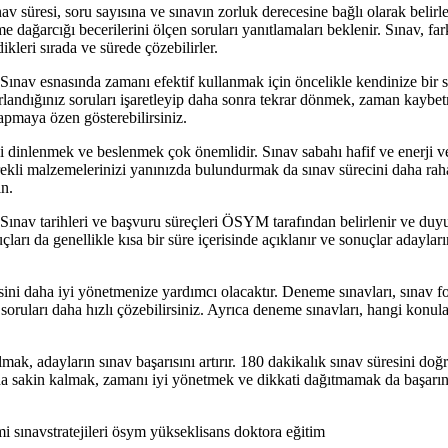
 süresi, soru sayısına ve sınavın zorluk derecesine bağlı olarak belir
me dağarcığı becerilerini ölçen soruları yanıtlamaları beklenir. Sınav, far
kleri sırada ve sürede çözebilirler.
Sınav esnasında zamanı efektif kullanmak için öncelikle kendinize bir st
rlandığınız soruları işaretleyip daha sonra tekrar dönmek, zaman kaybet
apmaya özen gösterebilirsiniz.
i dinlenmek ve beslenmek çok önemlidir. Sınav sabahı hafif ve enerji ve
kli malzemelerinizi yanınızda bulundurmak da sınav sürecini daha rahat
n.
 Sınav tarihleri ve başvuru süreçleri ÖSYM tarafından belirlenir ve duy
çları da genellikle kısa bir süre içerisinde açıklanır ve sonuçlar adayla
i daha iyi yönetmenize yardımcı olacaktır. Deneme sınavları, sınav for
soruları daha hızlı çözebilirsiniz. Ayrıca deneme sınavları, hangi konu
ak, adayların sınav başarısını artırır. 180 dakikalık sınav süresini doğr
a sakin kalmak, zamanı iyi yönetmek ve dikkati dağıtmamak da başarının
sınavstratejileri ösym yükseklisans doktora eğitim