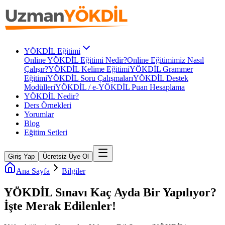
YÖKDİL Eğitimi
Online YÖKDİL Eğitimi Nedir?
Online Eğitimimiz Nasıl
Çalışır?
YÖKDİL Kelime Eğitimi
YÖKDİL Grammer
Eğitimi
YÖKDİL Soru Çalışmaları
YÖKDİL Destek
Modülleri
YÖKDİL / e-YÖKDİL Puan Hesaplama
YÖKDİL Nedir?
Ders Örnekleri
Yorumlar
Blog
Eğitim Setleri
Giriş Yap
Ücretsiz Üye Ol
Ana Sayfa
Bilgiler
YÖKDİL Sınavı Kaç Ayda Bir Yapılıyor?
İşte Merak Edilenler!