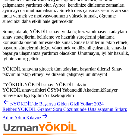
çalışmanıza yardımcı olur. Ayrıca, kendinize dinlenme zamanları
ayırmayı da unutmamalısınız. Sürekli ders çalışmak yerine, ara sıra
mola vermek ve motivasyonunuzu yüksek tutmak, öğrenme
sürecinizi daha etkili hale getirecektir.
Sonuç olarak, YÖKDİL sınavı yılda üç kez yapılmasıyla adaylara
sınav stratejilerini belirleme ve hazırlık süreçlerini planlama
konusunda önemli bir esneklik sunar. Sınav tarihlerini takip etmek,
başvuru süreçlerini doğru yönetmek ve düzenli çalışmak, sınavda
başarıya ulaşmanıza yardımcı olacaktır. Unutmayın, iyi bir hazırlık,
iyi bir sonuç getirir.
YÖKDİL sınavına girecek tüm adaylara başarılar dileriz! Sınav
takvimini takip etmeyi ve düzenli çalışmayı unutmayın!
#
YÖKDİL YÖKDİLsınavı YÖKDİLtakvimi
YÖKDİLsınavtarihleri ÖSYM Yabancıdil AkademikKariyer
SınavHazırlığı Eğitim Yükseköğretim
e-YÖKDİL’de Başarıya Giden Gizli Yollar: 2024
Rehberi
YÖKDİL Gramer Soru Çözümünde Ustalaşmanın Sırları:
Adım Adım Kılavuz