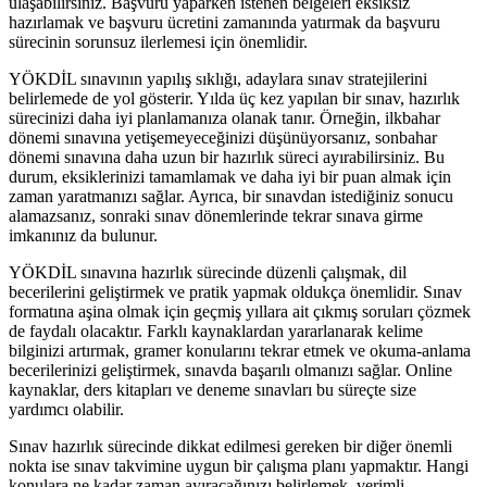
ulaşabilirsiniz. Başvuru yaparken istenen belgeleri eksiksiz
hazırlamak ve başvuru ücretini zamanında yatırmak da başvuru
sürecinin sorunsuz ilerlemesi için önemlidir.
YÖKDİL sınavının yapılış sıklığı, adaylara sınav stratejilerini
belirlemede de yol gösterir. Yılda üç kez yapılan bir sınav, hazırlık
sürecinizi daha iyi planlamanıza olanak tanır. Örneğin, ilkbahar
dönemi sınavına yetişemeyeceğinizi düşünüyorsanız, sonbahar
dönemi sınavına daha uzun bir hazırlık süreci ayırabilirsiniz. Bu
durum, eksiklerinizi tamamlamak ve daha iyi bir puan almak için
zaman yaratmanızı sağlar. Ayrıca, bir sınavdan istediğiniz sonucu
alamazsanız, sonraki sınav dönemlerinde tekrar sınava girme
imkanınız da bulunur.
YÖKDİL sınavına hazırlık sürecinde düzenli çalışmak, dil
becerilerini geliştirmek ve pratik yapmak oldukça önemlidir. Sınav
formatına aşina olmak için geçmiş yıllara ait çıkmış soruları çözmek
de faydalı olacaktır. Farklı kaynaklardan yararlanarak kelime
bilginizi artırmak, gramer konularını tekrar etmek ve okuma-anlama
becerilerinizi geliştirmek, sınavda başarılı olmanızı sağlar. Online
kaynaklar, ders kitapları ve deneme sınavları bu süreçte size
yardımcı olabilir.
Sınav hazırlık sürecinde dikkat edilmesi gereken bir diğer önemli
nokta ise sınav takvimine uygun bir çalışma planı yapmaktır. Hangi
konulara ne kadar zaman ayıracağınızı belirlemek, verimli