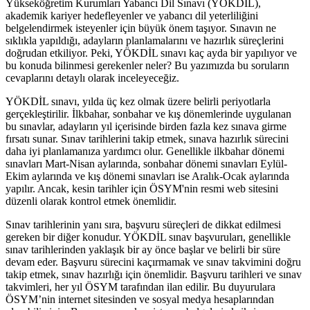
Yükseköğretim Kurumları Yabancı Dil Sınavı (YÖKDİL),
akademik kariyer hedefleyenler ve yabancı dil yeterliliğini
belgelendirmek isteyenler için büyük önem taşıyor. Sınavın ne
sıklıkla yapıldığı, adayların planlamalarını ve hazırlık süreçlerini
doğrudan etkiliyor. Peki, YÖKDİL sınavı kaç ayda bir yapılıyor ve
bu konuda bilinmesi gerekenler neler? Bu yazımızda bu soruların
cevaplarını detaylı olarak inceleyeceğiz.
YÖKDİL sınavı, yılda üç kez olmak üzere belirli periyotlarla
gerçekleştirilir. İlkbahar, sonbahar ve kış dönemlerinde uygulanan
bu sınavlar, adayların yıl içerisinde birden fazla kez sınava girme
fırsatı sunar. Sınav tarihlerini takip etmek, sınava hazırlık sürecini
daha iyi planlamanıza yardımcı olur. Genellikle ilkbahar dönemi
sınavları Mart-Nisan aylarında, sonbahar dönemi sınavları Eylül-
Ekim aylarında ve kış dönemi sınavları ise Aralık-Ocak aylarında
yapılır. Ancak, kesin tarihler için ÖSYM'nin resmi web sitesini
düzenli olarak kontrol etmek önemlidir.
Sınav tarihlerinin yanı sıra, başvuru süreçleri de dikkat edilmesi
gereken bir diğer konudur. YÖKDİL sınav başvuruları, genellikle
sınav tarihlerinden yaklaşık bir ay önce başlar ve belirli bir süre
devam eder. Başvuru sürecini kaçırmamak ve sınav takvimini doğru
takip etmek, sınav hazırlığı için önemlidir. Başvuru tarihleri ve sınav
takvimleri, her yıl ÖSYM tarafından ilan edilir. Bu duyurulara
ÖSYM’nin internet sitesinden ve sosyal medya hesaplarından