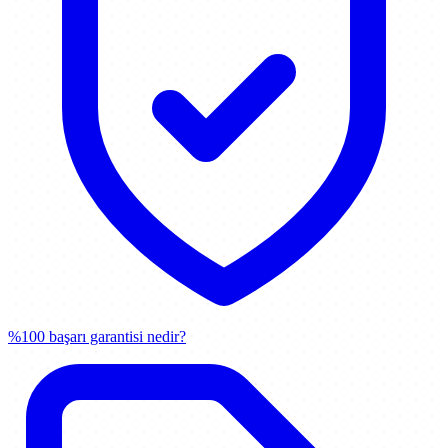
%100 başarı garantisi nedir?