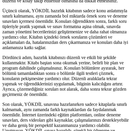
düzenli ve kolay takip edilebilir olmasına da dikkat etmelisiniz.
Üçüncü olarak, YÖKDİL hazırlık kitabının sadece konu anlatımıyla
sınırlı kalmaması, aynı zamanda bol miktarda örnek soru ve deneme
sınavları içermesi önemlidir. Konuları öğrendikten sonra, farklı soru
tipleriyle pratik yapmak ve sınav formatına aşina olmak, sınavda
zaman yönetimi becerilerinizi geliştirmenize ve daha rahat olmanıza
yardımcı olur. Kitabın içindeki örnek soruların çözümleri ve
açıklamaları da, hatalarınızdan ders çıkarmanıza ve konuları daha iyi
anlamanıza katkı sağlar.
Dördüncü adım, hazırlık kitabınızı düzenli ve etkili bir şekilde
kullanmaktır. Kitabı baştan sona okumak yerine, belirli bir plan ve
program dahilinde çalışmalısınız. Konuları bölümlere ayırarak, her
bölümü tamamladıktan sonra o bölümle ilgili testleri çözmek,
konuların pekişmesine yardımcı olur. Düzenli aralıklarla tekrar
yapmak ve öğrendiklerinizi uygulamak, bilginin kalıcılığını artırır.
Ayrıca, çözemediğiniz soruları not alarak, daha sonra tekrar gözden
geçirmeniz de önemlidir.
Son olarak, YÖKDİL sınavına hazırlanırken sadece kitaplarla sınırlı
kalmamak, aynı zamanda farklı kaynaklardan da faydalanmak
önemlidir. İnternet üzerindeki eğitim platformları, online deneme
sınavları, ders videoları gibi kaynaklar, çalışmalarınızı destekleyebilir
ve daha geniş bir perspektif kazanmanıza yardımcı olabilir.
Unutmayın, YÖKDİL sınavı hazırlığı, sürekli bir öğrenme ve