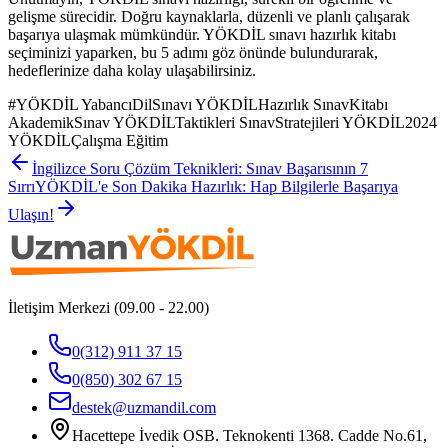
gelişme sürecidir. Doğru kaynaklarla, düzenli ve planlı çalışarak
başarıya ulaşmak mümkündür. YÖKDİL sınavı hazırlık kitabı
seçiminizi yaparken, bu 5 adımı göz önünde bulundurarak,
hedeflerinize daha kolay ulaşabilirsiniz.
#
YÖKDİL YabancıDilSınavı YÖKDİLHazırlık SınavKitabı
AkademikSınav YÖKDİLTaktikleri SınavStratejileri YÖKDİL2024
YÖKDİLÇalışma Eğitim
İngilizce Soru Çözüm Teknikleri: Sınav Başarısının 7
Sırrı
YÖKDİL'e Son Dakika Hazırlık: Hap Bilgilerle Başarıya
Ulaşın!
İletişim Merkezi (09.00 - 22.00)
0(312) 911 37 15
0(850) 302 67 15
destek@uzmandil.com
Hacettepe İvedik OSB. Teknokenti 1368. Cadde No.61,