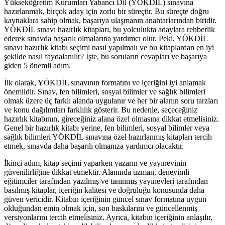
Yükseköğretim Kurumları Yabancı Dil (YÖKDİL) sınavına
hazırlanmak, birçok aday için zorlu bir süreçtir. Bu süreçte doğru
kaynaklara sahip olmak, başarıya ulaşmanın anahtarlarından biridir.
YÖKDİL sınavı hazırlık kitapları, bu yolculukta adaylara rehberlik
ederek sınavda başarılı olmalarına yardımcı olur. Peki, YÖKDİL
sınavı hazırlık kitabı seçimi nasıl yapılmalı ve bu kitaplardan en iyi
şekilde nasıl faydalanılır? İşte, bu soruların cevapları ve başarıya
giden 5 önemli adım.
İlk olarak, YÖKDİL sınavının formatını ve içeriğini iyi anlamak
önemlidir. Sınav, fen bilimleri, sosyal bilimler ve sağlık bilimleri
olmak üzere üç farklı alanda uygulanır ve her bir alanın soru tarzları
ve konu dağılımları farklılık gösterir. Bu nedenle, seçeceğiniz
hazırlık kitabının, gireceğiniz alana özel olmasına dikkat etmelisiniz.
Genel bir hazırlık kitabı yerine, fen bilimleri, sosyal bilimler veya
sağlık bilimleri YÖKDİL sınavına özel hazırlanmış kitapları tercih
etmek, sınavda daha başarılı olmanıza yardımcı olacaktır.
İkinci adım, kitap seçimi yaparken yazarın ve yayınevinin
güvenilirliğine dikkat etmektir. Alanında uzman, deneyimli
eğitimciler tarafından yazılmış ve tanınmış yayınevleri tarafından
basılmış kitaplar, içeriğin kalitesi ve doğruluğu konusunda daha
güven vericidir. Kitabın içeriğinin güncel sınav formatına uygun
olduğundan emin olmak için, son baskılarını ve güncellenmiş
versiyonlarını tercih etmelisiniz. Ayrıca, kitabın içeriğinin anlaşılır,