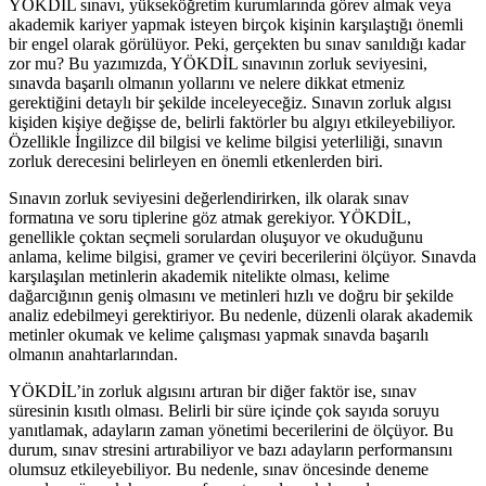
YÖKDİL sınavı, yükseköğretim kurumlarında görev almak veya
akademik kariyer yapmak isteyen birçok kişinin karşılaştığı önemli
bir engel olarak görülüyor. Peki, gerçekten bu sınav sanıldığı kadar
zor mu? Bu yazımızda, YÖKDİL sınavının zorluk seviyesini,
sınavda başarılı olmanın yollarını ve nelere dikkat etmeniz
gerektiğini detaylı bir şekilde inceleyeceğiz. Sınavın zorluk algısı
kişiden kişiye değişse de, belirli faktörler bu algıyı etkileyebiliyor.
Özellikle İngilizce dil bilgisi ve kelime bilgisi yeterliliği, sınavın
zorluk derecesini belirleyen en önemli etkenlerden biri.
Sınavın zorluk seviyesini değerlendirirken, ilk olarak sınav
formatına ve soru tiplerine göz atmak gerekiyor. YÖKDİL,
genellikle çoktan seçmeli sorulardan oluşuyor ve okuduğunu
anlama, kelime bilgisi, gramer ve çeviri becerilerini ölçüyor. Sınavda
karşılaşılan metinlerin akademik nitelikte olması, kelime
dağarcığının geniş olmasını ve metinleri hızlı ve doğru bir şekilde
analiz edebilmeyi gerektiriyor. Bu nedenle, düzenli olarak akademik
metinler okumak ve kelime çalışması yapmak sınavda başarılı
olmanın anahtarlarından.
YÖKDİL’in zorluk algısını artıran bir diğer faktör ise, sınav
süresinin kısıtlı olması. Belirli bir süre içinde çok sayıda soruyu
yanıtlamak, adayların zaman yönetimi becerilerini de ölçüyor. Bu
durum, sınav stresini artırabiliyor ve bazı adayların performansını
olumsuz etkileyebiliyor. Bu nedenle, sınav öncesinde deneme