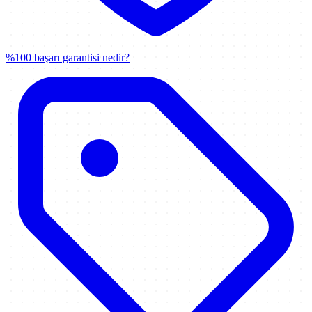
%100 başarı garantisi nedir?