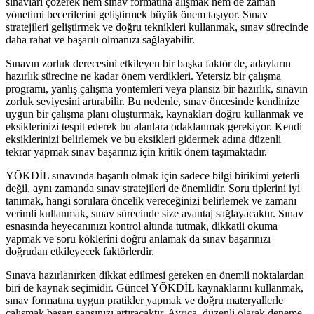
sınavları çözerek hem sınav formatına alışmak hem de zaman
yönetimi becerilerini geliştirmek büyük önem taşıyor. Sınav
stratejileri geliştirmek ve doğru teknikleri kullanmak, sınav sürecinde
daha rahat ve başarılı olmanızı sağlayabilir.
Sınavın zorluk derecesini etkileyen bir başka faktör de, adayların
hazırlık sürecine ne kadar önem verdikleri. Yetersiz bir çalışma
programı, yanlış çalışma yöntemleri veya plansız bir hazırlık, sınavın
zorluk seviyesini artırabilir. Bu nedenle, sınav öncesinde kendinize
uygun bir çalışma planı oluşturmak, kaynakları doğru kullanmak ve
eksiklerinizi tespit ederek bu alanlara odaklanmak gerekiyor. Kendi
eksiklerinizi belirlemek ve bu eksikleri gidermek adına düzenli
tekrar yapmak sınav başarınız için kritik önem taşımaktadır.
YÖKDİL sınavında başarılı olmak için sadece bilgi birikimi yeterli
değil, aynı zamanda sınav stratejileri de önemlidir. Soru tiplerini iyi
tanımak, hangi sorulara öncelik vereceğinizi belirlemek ve zamanı
verimli kullanmak, sınav sürecinde size avantaj sağlayacaktır. Sınav
esnasında heyecanınızı kontrol altında tutmak, dikkatli okuma
yapmak ve soru köklerini doğru anlamak da sınav başarınızı
doğrudan etkileyecek faktörlerdir.
Sınava hazırlanırken dikkat edilmesi gereken en önemli noktalardan
biri de kaynak seçimidir. Güncel YÖKDİL kaynaklarını kullanmak,
sınav formatına uygun pratikler yapmak ve doğru materyallerle
çalışmak başarı şansınızı artıracaktır. Ayrıca, düzenli olarak deneme