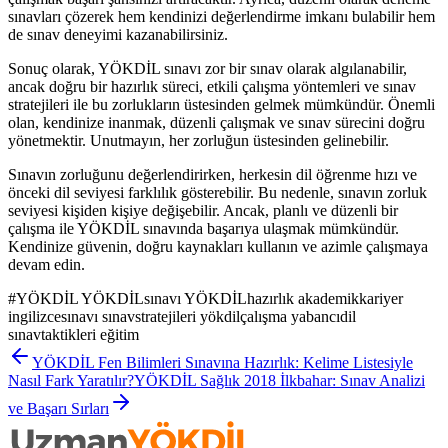
sınavları çözerek hem kendinizi değerlendirme imkanı bulabilir hem
de sınav deneyimi kazanabilirsiniz.
Sonuç olarak, YÖKDİL sınavı zor bir sınav olarak algılanabilir,
ancak doğru bir hazırlık süreci, etkili çalışma yöntemleri ve sınav
stratejileri ile bu zorlukların üstesinden gelmek mümkündür. Önemli
olan, kendinize inanmak, düzenli çalışmak ve sınav sürecini doğru
yönetmektir. Unutmayın, her zorluğun üstesinden gelinebilir.
Sınavın zorluğunu değerlendirirken, herkesin dil öğrenme hızı ve
önceki dil seviyesi farklılık gösterebilir. Bu nedenle, sınavın zorluk
seviyesi kişiden kişiye değişebilir. Ancak, planlı ve düzenli bir
çalışma ile YÖKDİL sınavında başarıya ulaşmak mümkündür.
Kendinize güvenin, doğru kaynakları kullanın ve azimle çalışmaya
devam edin.
#
YÖKDİL YÖKDİLsınavı YÖKDİLhazırlık akademikkariyer
ingilizcesınavı sınavstratejileri yökdilçalışma yabancıdil
sınavtaktikleri eğitim
YÖKDİL Fen Bilimleri Sınavına Hazırlık: Kelime Listesiyle
Nasıl Fark Yaratılır?
YÖKDİL Sağlık 2018 İlkbahar: Sınav Analizi
ve Başarı Sırları