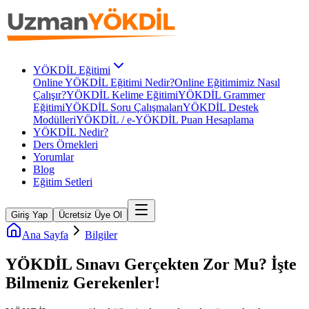
YÖKDİL Eğitimi
Online YÖKDİL Eğitimi Nedir?
Online Eğitimimiz Nasıl
Çalışır?
YÖKDİL Kelime Eğitimi
YÖKDİL Grammer
Eğitimi
YÖKDİL Soru Çalışmaları
YÖKDİL Destek
Modülleri
YÖKDİL / e-YÖKDİL Puan Hesaplama
YÖKDİL Nedir?
Ders Örnekleri
Yorumlar
Blog
Eğitim Setleri
Giriş Yap
Ücretsiz Üye Ol
Ana Sayfa
Bilgiler
YÖKDİL Sınavı Gerçekten Zor Mu? İşte
Bilmeniz Gerekenler!