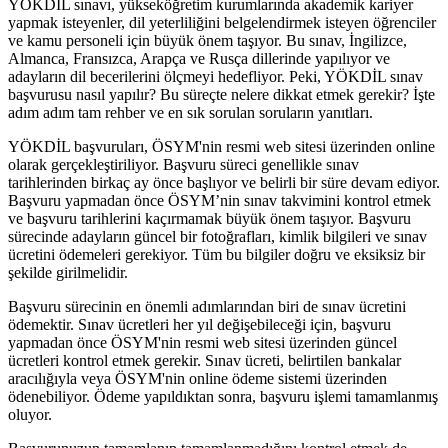
YÖKDİL sınavı, yükseköğretim kurumlarında akademik kariyer
yapmak isteyenler, dil yeterliliğini belgelendirmek isteyen öğrenciler
ve kamu personeli için büyük önem taşıyor. Bu sınav, İngilizce,
Almanca, Fransızca, Arapça ve Rusça dillerinde yapılıyor ve
adayların dil becerilerini ölçmeyi hedefliyor. Peki, YÖKDİL sınav
başvurusu nasıl yapılır? Bu süreçte nelere dikkat etmek gerekir? İşte
adım adım tam rehber ve en sık sorulan soruların yanıtları.
YÖKDİL başvuruları, ÖSYM'nin resmi web sitesi üzerinden online
olarak gerçekleştiriliyor. Başvuru süreci genellikle sınav
tarihlerinden birkaç ay önce başlıyor ve belirli bir süre devam ediyor.
Başvuru yapmadan önce ÖSYM’nin sınav takvimini kontrol etmek
ve başvuru tarihlerini kaçırmamak büyük önem taşıyor. Başvuru
sürecinde adayların güncel bir fotoğrafları, kimlik bilgileri ve sınav
ücretini ödemeleri gerekiyor. Tüm bu bilgiler doğru ve eksiksiz bir
şekilde girilmelidir.
Başvuru sürecinin en önemli adımlarından biri de sınav ücretini
ödemektir. Sınav ücretleri her yıl değişebileceği için, başvuru
yapmadan önce ÖSYM'nin resmi web sitesi üzerinden güncel
ücretleri kontrol etmek gerekir. Sınav ücreti, belirtilen bankalar
aracılığıyla veya ÖSYM'nin online ödeme sistemi üzerinden
ödenebiliyor. Ödeme yapıldıktan sonra, başvuru işlemi tamamlanmış
oluyor.