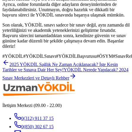
Ayrıca, online forumlarda diğer adayların deneyimlerinden de
faydalanabilirsiniz. Unutmayın, doğru hazırlık ve dikkatli bir
başvuru süreci ile YÖKDİL sınavında başarıya ulaşmak mümkün.
Son olarak, YÖKDİL sınavı sadece bir sınav değil, aynı zamanda dil
yeterliliğinizi ve akademik yeteneklerinizi geliştirme fırsatıdır.
Başvuru sürecini tamamladıktan sonra, kendinize güvenin ve sınav
gününe kadar düzenli bir şekilde çalışmaya devam edin. Başarılar
dileriz!
#
YÖKDİL
#
YÖKDİLSınavı
#
YÖKDİLBaşvurusu
#
ÖSYM
#
SınavRe
2025 YÖKDİL Sağlık Ne Zaman Açıklanacak? İşte Kesin
Tarihler ve Sınava Dair Her Şey!
YÖKDİL Nerede Yapılacak? 2024
Sınav Merkezleri ve Detaylı Rehber
İletişim Merkezi (09.00 - 22.00)
0(312) 911 37 15
0(850) 302 67 15