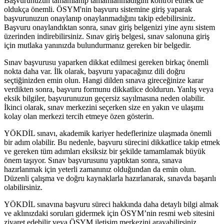
Başvurunuzun tamamlanıp tamamlanmadığını kontrol etmek de
oldukça önemli. ÖSYM'nin başvuru sistemine giriş yaparak
başvurunuzun onaylanıp onaylanmadığını takip edebilirsiniz.
Başvuru onaylandıktan sonra, sınav giriş belgenizi yine aynı sistem
üzerinden indirebilirsiniz. Sınav giriş belgesi, sınav salonuna giriş
için mutlaka yanınızda bulundurmanız gereken bir belgedir.
Sınav başvurusu yaparken dikkat edilmesi gereken birkaç önemli
nokta daha var. İlk olarak, başvuru yapacağınız dili doğru
seçtiğinizden emin olun. Hangi dilden sınava gireceğinize karar
verdikten sonra, başvuru formunu dikkatlice doldurun. Yanlış veya
eksik bilgiler, başvurunuzun geçersiz sayılmasına neden olabilir.
İkinci olarak, sınav merkezini seçerken size en yakın ve ulaşımı
kolay olan merkezi tercih etmeye özen gösterin.
YÖKDİL sınavı, akademik kariyer hedeflerinize ulaşmada önemli
bir adım olabilir. Bu nedenle, başvuru sürecini dikkatlice takip etmek
ve gereken tüm adımları eksiksiz bir şekilde tamamlamak büyük
önem taşıyor. Sınav başvurusunu yaptıktan sonra, sınava
hazırlanmak için yeterli zamanınız olduğundan da emin olun.
Düzenli çalışma ve doğru kaynaklarla hazırlanarak, sınavda başarılı
olabilirsiniz.
YÖKDİL sınavına başvuru süreci hakkında daha detaylı bilgi almak
ve aklınızdaki soruları gidermek için ÖSYM’nin resmi web sitesini
ziyaret edebilir veya ÖSYM iletişim merkezini arayabilirsiniz.