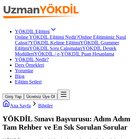
YÖKDİL Eğitimi
Online YÖKDİL Eğitimi Nedir?
Online Eğitimimiz Nasıl
Çalışır?
YÖKDİL Kelime Eğitimi
YÖKDİL Grammer
Eğitimi
YÖKDİL Soru Çalışmaları
YÖKDİL Destek
Modülleri
YÖKDİL / e-YÖKDİL Puan Hesaplama
YÖKDİL Nedir?
Ders Örnekleri
Yorumlar
Blog
Eğitim Setleri
Giriş Yap
Ücretsiz Üye Ol
Ana Sayfa
Bilgiler
YÖKDİL Sınavı Başvurusu: Adım Adım
Tam Rehber ve En Sık Sorulan Sorular