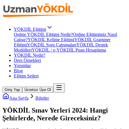
YÖKDİL Eğitimi
Online YÖKDİL Eğitimi Nedir?
Online Eğitimimiz Nasıl
Çalışır?
YÖKDİL Kelime Eğitimi
YÖKDİL Grammer
Eğitimi
YÖKDİL Soru Çalışmaları
YÖKDİL Destek
Modülleri
YÖKDİL / e-YÖKDİL Puan Hesaplama
YÖKDİL Nedir?
Ders Örnekleri
Yorumlar
Blog
Eğitim Setleri
Giriş Yap
Ücretsiz Üye Ol
Ana Sayfa
Bilgiler
YÖKDİL Sınav Yerleri 2024: Hangi
Şehirlerde, Nerede Gireceksiniz?