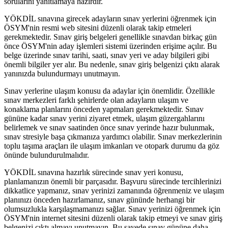
sorularını yanıtlamaya hazırdır.
YÖKDİL sınavına girecek adayların sınav yerlerini öğrenmek için
ÖSYM'nin resmi web sitesini düzenli olarak takip etmeleri
gerekmektedir. Sınav giriş belgeleri genellikle sınavdan birkaç gün
önce ÖSYM'nin aday işlemleri sistemi üzerinden erişime açılır. Bu
belge üzerinde sınav tarihi, saati, sınav yeri ve aday bilgileri gibi
önemli bilgiler yer alır. Bu nedenle, sınav giriş belgenizi çıktı alarak
yanınızda bulundurmayı unutmayın.
Sınav yerlerine ulaşım konusu da adaylar için önemlidir. Özellikle
sınav merkezleri farklı şehirlerde olan adayların ulaşım ve
konaklama planlarını önceden yapmaları gerekmektedir. Sınav
gününe kadar sınav yerini ziyaret etmek, ulaşım güzergahlarını
belirlemek ve sınav saatinden önce sınav yerinde hazır bulunmak,
sınav stresiyle başa çıkmanıza yardımcı olabilir. Sınav merkezlerinin
toplu taşıma araçları ile ulaşım imkanları ve otopark durumu da göz
önünde bulundurulmalıdır.
YÖKDİL sınavına hazırlık sürecinde sınav yeri konusu,
planlamanızın önemli bir parçasıdır. Başvuru sürecinde tercihlerinizi
dikkatlice yapmanız, sınav yerinizi zamanında öğrenmeniz ve ulaşım
planınızı önceden hazırlamanız, sınav gününde herhangi bir
olumsuzlukla karşılaşmamanızı sağlar. Sınav yerinizi öğrenmek için
ÖSYM'nin internet sitesini düzenli olarak takip etmeyi ve sınav giriş
belgenizi çıktı almayı unutmayın. Bu sayede sınav gününe daha