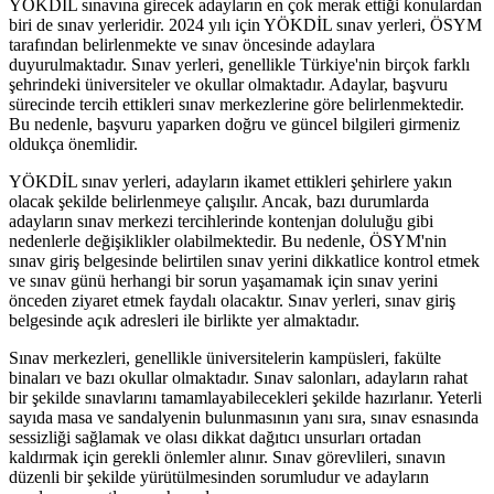
YÖKDİL sınavına girecek adayların en çok merak ettiği konulardan
biri de sınav yerleridir. 2024 yılı için YÖKDİL sınav yerleri, ÖSYM
tarafından belirlenmekte ve sınav öncesinde adaylara
duyurulmaktadır. Sınav yerleri, genellikle Türkiye'nin birçok farklı
şehrindeki üniversiteler ve okullar olmaktadır. Adaylar, başvuru
sürecinde tercih ettikleri sınav merkezlerine göre belirlenmektedir.
Bu nedenle, başvuru yaparken doğru ve güncel bilgileri girmeniz
oldukça önemlidir.
YÖKDİL sınav yerleri, adayların ikamet ettikleri şehirlere yakın
olacak şekilde belirlenmeye çalışılır. Ancak, bazı durumlarda
adayların sınav merkezi tercihlerinde kontenjan doluluğu gibi
nedenlerle değişiklikler olabilmektedir. Bu nedenle, ÖSYM'nin
sınav giriş belgesinde belirtilen sınav yerini dikkatlice kontrol etmek
ve sınav günü herhangi bir sorun yaşamamak için sınav yerini
önceden ziyaret etmek faydalı olacaktır. Sınav yerleri, sınav giriş
belgesinde açık adresleri ile birlikte yer almaktadır.
Sınav merkezleri, genellikle üniversitelerin kampüsleri, fakülte
binaları ve bazı okullar olmaktadır. Sınav salonları, adayların rahat
bir şekilde sınavlarını tamamlayabilecekleri şekilde hazırlanır. Yeterli
sayıda masa ve sandalyenin bulunmasının yanı sıra, sınav esnasında
sessizliği sağlamak ve olası dikkat dağıtıcı unsurları ortadan
kaldırmak için gerekli önlemler alınır. Sınav görevlileri, sınavın
düzenli bir şekilde yürütülmesinden sorumludur ve adayların