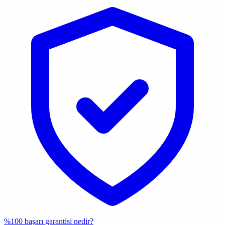
%100 başarı garantisi nedir?