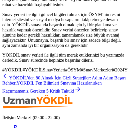
rahat ve hazırlıklı başlayabilirsiniz.
Sınav yerleri ile ilgili güncel bilgileri almak için ÖSYM’nin resmi
internet sitesini ve sosyal medya hesaplarını takip etmeye devam
edin. YÖKDİL sınavında başarılı olmak için iyi bir planlama ve
hazırlık yapmak önemlidir. Sınav yerini önceden belirleyip sınav
gününe kadar gerekli hazırlıkları tamamlamak size büyük avantaj
sağlayacaktır. Unutmayın, başarılı bir sınav için sadece bilgi değil,
aynı zamanda iyi bir organizasyon da gereklidir.
YÖKDİL sınav yerleri ile ilgili tüm merak ettiklerinizi bu yazımızda
derledik. Sınav sürecinde hepinize başarılar dileriz.
#
YÖKDİL
#
YÖKDİLSınavYerleri
#
ÖSYM
#
SınavMerkezleri
#
2024
YÖKDİL'den 80 Almak İçin Gizli Stratejiler: Adım Adım Başarı
Rehberi
YÖKDİL Fen Bilimleri Sınavına Hazırlanırken
Kaçırmamanız Gereken 5 Kritik Taktik!
İletişim Merkezi (09.00 - 22.00)