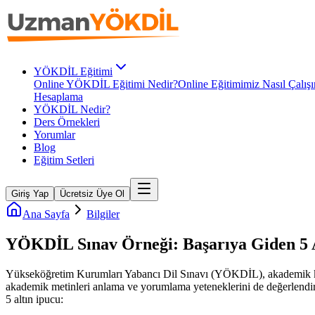
YÖKDİL Eğitimi
Online YÖKDİL Eğitimi Nedir?
Online Eğitimimiz Nasıl Çalışı
Hesaplama
YÖKDİL Nedir?
Ders Örnekleri
Yorumlar
Blog
Eğitim Setleri
Giriş Yap
Ücretsiz Üye Ol
Ana Sayfa
Bilgiler
YÖKDİL Sınav Örneği: Başarıya Giden 5 A
Yükseköğretim Kurumları Yabancı Dil Sınavı (YÖKDİL), akademik kariy
akademik metinleri anlama ve yorumlama yeteneklerini de değerlendir
5 altın ipucu: