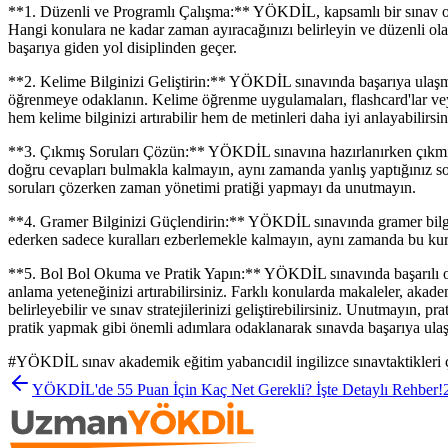
**1. Düzenli ve Programlı Çalışma:** YÖKDİL, kapsamlı bir sınav old
Hangi konulara ne kadar zaman ayıracağınızı belirleyin ve düzenli ola
başarıya giden yol disiplinden geçer.
**2. Kelime Bilginizi Geliştirin:** YÖKDİL sınavında başarıya ulaşman
öğrenmeye odaklanın. Kelime öğrenme uygulamaları, flashcard'lar veya 
hem kelime bilginizi artırabilir hem de metinleri daha iyi anlayabilirsin
**3. Çıkmış Soruları Çözün:** YÖKDİL sınavına hazırlanırken çıkmış s
doğru cevapları bulmakla kalmayın, aynı zamanda yanlış yaptığınız soru
soruları çözerken zaman yönetimi pratiği yapmayı da unutmayın.
**4. Gramer Bilginizi Güçlendirin:** YÖKDİL sınavında gramer bilgisi
ederken sadece kuralları ezberlemekle kalmayın, aynı zamanda bu kurall
**5. Bol Bol Okuma ve Pratik Yapın:** YÖKDİL sınavında başarılı olm
anlama yeteneğinizi artırabilirsiniz. Farklı konularda makaleler, akade
belirleyebilir ve sınav stratejilerinizi geliştirebilirsiniz. Unutmayı
pratik yapmak gibi önemli adımlara odaklanarak sınavda başarıya ulaş
#
YÖKDİL sınav akademik eğitim yabancıdil ingilizce sınavtaktikler
YÖKDİL'de 55 Puan İçin Kaç Net Gerekli? İşte Detaylı Rehber!