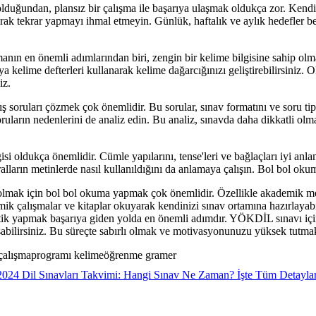
uğundan, plansız bir çalışma ile başarıya ulaşmak oldukça zor. Kendin
rak tekrar yapmayı ihmal etmeyin. Günlük, haftalık ve aylık hedefler b
ın en önemli adımlarından biri, zengin bir kelime bilgisine sahip olma
kelime defterleri kullanarak kelime dağarcığınızı geliştirebilirsiniz.
iz.
oruları çözmek çok önemlidir. Bu sorular, sınav formatını ve soru tipl
ların nedenlerini de analiz edin. Bu analiz, sınavda daha dikkatli olma
 oldukça önemlidir. Cümle yapılarını, tense'leri ve bağlaçları iyi anla
arın metinlerde nasıl kullanıldığını da anlamaya çalışın. Bol bol okuma 
ak için bol bol okuma yapmak çok önemlidir. Özellikle akademik metinl
mik çalışmalar ve kitaplar okuyarak kendinizi sınav ortamına hazırlayabi
n, pratik yapmak başarıya giden yolda en önemli adımdır. YÖKDİL sınavı i
abilirsiniz. Bu süreçte sabırlı olmak ve motivasyonunuzu yüksek tutma
i çalışmaprogramı kelimeöğrenme gramer
2024 Dil Sınavları Takvimi: Hangi Sınav Ne Zaman? İşte Tüm Detayla