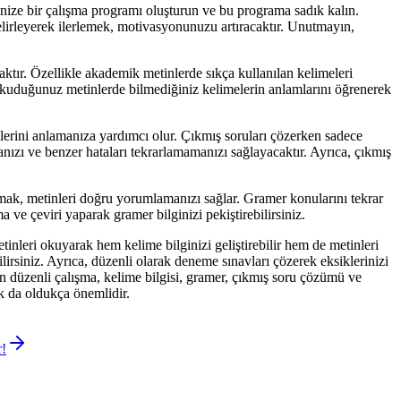
ize bir çalışma programı oluşturun ve bu programa sadık kalın.
elirleyerek ilerlemek, motivasyonunuzu artıracaktır. Unutmayın,
ktır. Özellikle akademik metinlerde sıkça kullanılan kelimeleri
 Okuduğunuz metinlerde bilmediğiniz kelimelerin anlamlarını öğrenerek
erini anlamanıza yardımcı olur. Çıkmış soruları çözerken sadece
nızı ve benzer hataları tekrarlamamanızı sağlayacaktır. Ayrıca, çıkmış
mak, metinleri doğru yorumlamanızı sağlar. Gramer konularını tekrar
ve çeviri yaparak gramer bilginizi pekiştirebilirsiniz.
eri okuyarak hem kelime bilginizi geliştirebilir hem de metinleri
lirsiniz. Ayrıca, düzenli olarak deneme sınavları çözerek eksiklerinizi
çin düzenli çalışma, kelime bilgisi, gramer, çıkmış soru çözümü ve
k da oldukça önemlidir.
r!