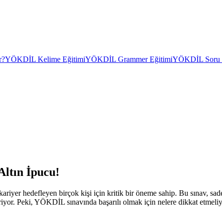
r?
YÖKDİL Kelime Eğitimi
YÖKDİL Grammer Eğitimi
YÖKDİL Soru Ç
ltın İpucu!
er hedefleyen birçok kişi için kritik bir öneme sahip. Bu sınav, sade
iyor. Peki, YÖKDİL sınavında başarılı olmak için nelere dikkat etmeli